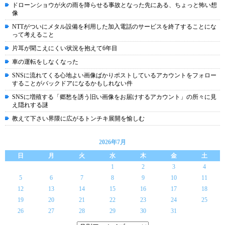
ドローンショウが火の雨を降らせる事故となった先にある、ちょっと怖い想
像
NTTがついにメタル設備を利用した加入電話のサービスを終了することにな
って考えること
片耳が聞こえにくい状況を抱えて6年目
車の運転をしなくなった
SNSに流れてくる心地よい画像ばかりポストしているアカウントをフォロー
することがバックドアになるかもしれない件
SNSに増殖する「郷愁を誘う旧い画像をお届けするアカウント」の所々に見
え隠れする謎
教えて下さい界隈に広がるトンチキ展開を愉しむ
2026年7月
日
月
火
水
木
金
土
1
2
3
4
5
6
7
8
9
10
11
12
13
14
15
16
17
18
19
20
21
22
23
24
25
26
27
28
29
30
31