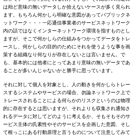
は殆ど意味の無いデータしか拾えないケースが多く見られ
ます。もちろん何かしら明確な意図があってパブリックネ
ットワーク・・・一応通信事業者のサービスネットワーク
内の話ではなくインターネットワーク環境を指すものとし
ますが、そこで何かしらの仕組みをつかってデータをトレ
ースし、何かしらの目的のためにそれを使うような事を画
策する組織なり何なりが存在しないとは言いません。で
も、基本的には他者にとってあまり意味の無いデータであ
ることが多いんじゃないかと勝手に思っています。
それに対して個人を対象とし、人の動きを何かしらトレー
スするシステムやサービスの場合、勿論ネットワーク上で
トレースされることによる何らかのリスクというのは物理
的に存在するとは思いますが、それよりも収集され通知さ
れるデータに対してどのように考えるか、そもそもそのサ
ービス主体の氏素性やそのサービスを企画した意図、そし
て根っこにある行動原理と言うものについて注意してみて