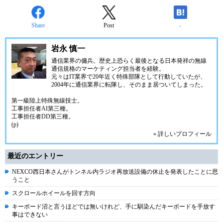
Share
Post
-
岩永 慎一
通信業界の傭兵。歴史上恐らく最後となる日本発祥の無線
通信規格のマーケティング担当者を経験。
元々はIT業界で20年近く特殊部隊として行動していたが、
2004年に通信業界に転隊し、そのまま居ついてしまった。
第一級陸上特殊無線技士。
工事担任者AI第三種。
工事担任者DD第三種。
(p)
» 詳しいプロフィール
最近のエントリー
NEXCO西日本さんがトンネル内ラジオ再放送設備の休止を発表したことに思
うこと
スクロールホイールを回す方向
キーボード沼と言うほどでは無いけれど、手に馴染んだキーボードを手放す
事はできない