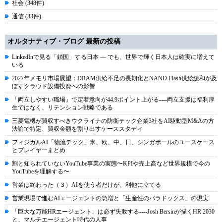
社会 (348件)
通信 (33件)
オルタナティブ・ブログ 最新の投稿
LinkedInで見る「鎖国」する日本 ― でも、世界で輝く日本人は確実に増えて
いる
2027年メモリ市場展望：DRAM供給不足の長期化とNAND Flash供給緩和が及
ぼすクラウド設備投資への影響
「両立しやすい職場」で定着意向が44.9ポイント上がる----両立支援は福利厚
生ではなく、リテンション戦略である
三菱電機が買収すべきウクライナの防衛テック企業3社をAI駆動型M&Aの方
法論で特定、買収金額を割り出すケーススタディ
フィジカルAI「物流テック」米、欧、中、日、シンガポールのユースケース
とプレイヤーまとめ
割と知られていないYouTube事業の実態〜KPIや売上高など世界規模で今の
YouTubeを理解する〜
営業は終わった（３）AIを使う者だけが、利他に立てる
営業現場で進むAIエージェントの急増と「生産性のパラドックス」の現実
「巨大な万能HRエージェント」は必ず失敗する----Josh Bersinが描くHR 2030
と、マルチエージェント時代の人事