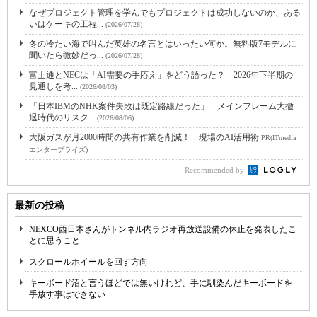
なぜプロジェクト管理を学んでもプロジェクトは成功しないのか、ある
いはケーキの工程...
(2026/07/28)
冬の冷たい海で叫んだ英雄の名言とはいったい何か。無料版7モデルに
聞いたら微妙だっ...
(2026/07/28)
富士通とNECは「AI需要の手応え」をどう語った？ 2026年下半期の
見通しを考...
(2026/08/03)
「日本IBMのNHK案件失敗は既定路線だった」 メインフレーム大撤
退時代のリスク...
(2026/08/06)
大阪ガスが月2000時間の共有作業を削減！ 現場のAI活用術
PR(ITmedia
エンタープライズ)
Recommended by
最新の投稿
NEXCO西日本さんがトンネル内ラジオ再放送設備の休止を発表したこ
とに思うこと
スクロールホイールを回す方向
キーボード沼と言うほどでは無いけれど、手に馴染んだキーボードを
手放す事はできない