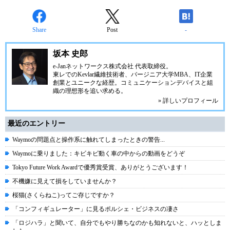
Share
Post
-
坂本 史郎
e-Janネットワークス株式会社
代表取締役。
東レでのKevlar繊維技術者、
バージニア大学MBA
、IT企業
創業とユニークな経歴。
コミュニケーション
デバイスと組
織の理想形を追い求める。
» 詳しいプロフィール
最近のエントリー
Waymoの問題点と操作系に触れてしまったときの警告...
Waymoに乗りました：キビキビ動く車の中からの動画をどうぞ
Tokyo Future Work Awardで優秀賞受賞、ありがとうございます！
不機嫌に見えて損をしていませんか？
桜猫(さくらねこ)ってご存じですか？
「コンフィギュレーター」に見るポルシェ・ビジネスの凄さ
「ロジハラ」と聞いて、自分でもやり勝ちなのかも知れないと、ハッとしま