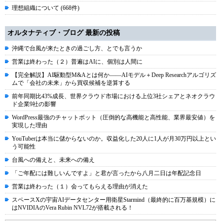
理想組織について (668件)
オルタナティブ・ブログ 最新の投稿
沖縄で台風が来たときの過ごし方、とでも言うか
営業は終わった（２）普遍はAIに、個別は人間に
【完全解説】AI駆動型M&Aとは何か――AIモデル＋Deep Researchアルゴリズ
ムで「会社の未来」から買収候補を逆算する
前年同期比43%成長、世界クラウド市場における上位3社シェアとネオクラウ
ド企業9社の影響
WordPress最強のチャットボット（圧倒的な高機能と高性能、業界最安値）を
実現した理由
YouTuberは本当に儲からないのか。収益化した20人に1人が月30万円以上とい
う可能性
台風への備えと、未来への備え
「ご年配には難しいんですよ」と君が言ったから八月二日は年配記念日
営業は終わった（１）会ってもらえる理由が消えた
スペースXの宇宙AIデータセンター用衛星Starmind（最終的に百万基規模）に
はNVIDIAのVera Rubin NVL72が搭載される！