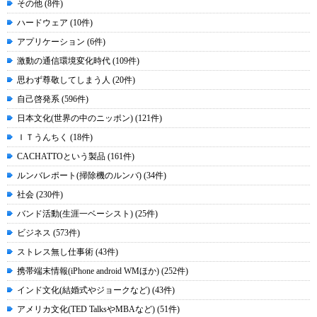
その他 (8件)
ハードウェア (10件)
アプリケーション (6件)
激動の通信環境変化時代 (109件)
思わず尊敬してしまう人 (20件)
自己啓発系 (596件)
日本文化(世界の中のニッポン) (121件)
ＩＴうんちく (18件)
CACHATTOという製品 (161件)
ルンバレポート(掃除機のルンバ) (34件)
社会 (230件)
バンド活動(生涯一ベーシスト) (25件)
ビジネス (573件)
ストレス無し仕事術 (43件)
携帯端末情報(iPhone android WMほか) (252件)
インド文化(結婚式やジョークなど) (43件)
アメリカ文化(TED TalksやMBAなど) (51件)