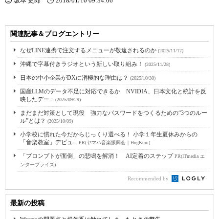
坂本 史郎
2018/01/10 09:34:06
関連記事＆ブログエントリー
なぜLINE連携で注文するメニューが敬遠されるのか
(2025/11/17)
沖縄で字幕付きラジオという新しい取り組み！
(2025/11/28)
日本の中小企業がDXに消極的な理由は？
(2025/10/30)
国産LLMのデータ不足に対応できるか NVIDIA、日本文化と統計を反
映したデー...
(2025/09/29)
まだまだ対策として現役 強力なパスワードをつくるための“3つのルー
ル”とは？
(2025/10/09)
小学校に慣れた今だからじっくり選べる！ 小学１年生夏休みからの
「音楽教室」デビュ...
PR(ヤマハ音楽振興会｜HugKum)
「プロンプトが面倒」の悲鳴を解消！ AI定着のステップ
PR(ITmedia エ
ンタープライズ)
Recommended by
最新の投稿