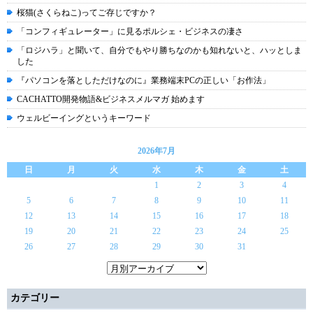
桜猫(さくらねこ)ってご存じですか？
「コンフィギュレーター」に見るポルシェ・ビジネスの凄さ
「ロジハラ」と聞いて、自分でもやり勝ちなのかも知れないと、ハッとしま
した
『パソコンを落としただけなのに』業務端末PCの正しい「お作法」
CACHATTO開発物語&ビジネスメルマガ 始めます
ウェルビーイングというキーワード
2026年7月
日
月
火
水
木
金
土
1
2
3
4
5
6
7
8
9
10
11
12
13
14
15
16
17
18
19
20
21
22
23
24
25
26
27
28
29
30
31
カテゴリー