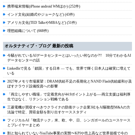
携帯端末情報(iPhone android WMほか) (252件)
インド文化(結婚式やジョークなど) (43件)
アメリカ文化(TED TalksやMBAなど) (51件)
理想組織について (668件)
オルタナティブ・ブログ 最新の投稿
今騒がれているAIデータセンターとはいったい何なのか?!! 10分でわかるAI
データセンターの話
LinkedInで見る「鎖国」する日本 ― でも、世界で輝く日本人は確実に増えて
いる
2027年メモリ市場展望：DRAM供給不足の長期化とNAND Flash供給緩和が及
ぼすクラウド設備投資への影響
「両立しやすい職場」で定着意向が44.9ポイント上がる----両立支援は福利厚
生ではなく、リテンション戦略である
三菱電機が買収すべきウクライナの防衛テック企業3社をAI駆動型M&Aの方
法論で特定、買収金額を割り出すケーススタディ
フィジカルAI「物流テック」米、欧、中、日、シンガポールのユースケース
とプレイヤーまとめ
割と知られていないYouTube事業の実態〜KPIや売上高など世界規模で今の