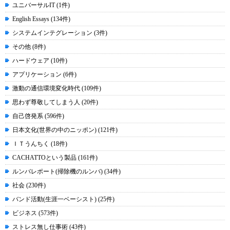
ユニバーサルIT (1件)
English Essays (134件)
システムインテグレーション (3件)
その他 (8件)
ハードウェア (10件)
アプリケーション (6件)
激動の通信環境変化時代 (109件)
思わず尊敬してしまう人 (20件)
自己啓発系 (596件)
日本文化(世界の中のニッポン) (121件)
ＩＴうんちく (18件)
CACHATTOという製品 (161件)
ルンバレポート(掃除機のルンバ) (34件)
社会 (230件)
バンド活動(生涯一ベーシスト) (25件)
ビジネス (573件)
ストレス無し仕事術 (43件)