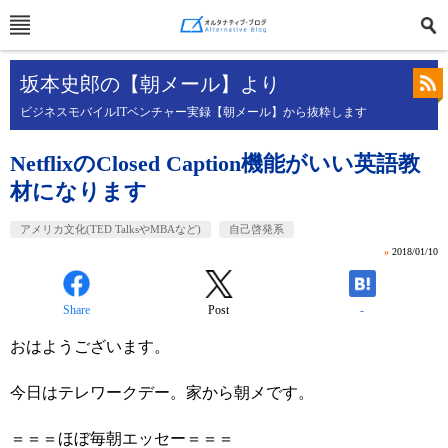
坂本史郎の【朝メール】より
ビジネスモバイルITベンチャー実録【朝メール】から抜粋します
NetflixのClosed Caption機能がいい英語教
材になります
アメリカ文化(TED TalksやMBAなど)
自己啓発系
»
2018/01/10
Share
Post
-
おはようございます。
今日はテレワークデー。家から朝メです。
＝＝＝ほぼ毎朝エッセー＝＝＝