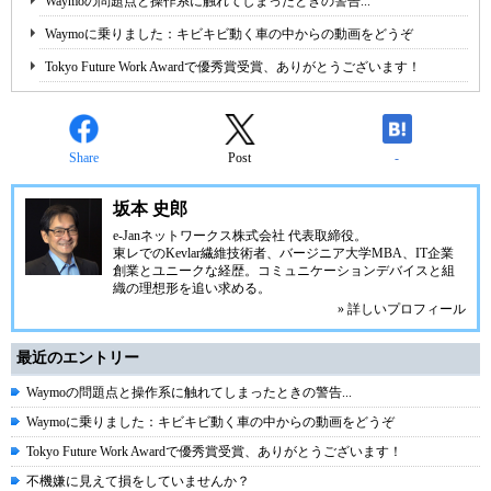
Waymoの問題点と操作系に触れてしまったときの警告...
Waymoに乗りました：キビキビ動く車の中からの動画をどうぞ
Tokyo Future Work Awardで優秀賞受賞、ありがとうございます！
Share
Post
-
坂本 史郎
e-Janネットワークス株式会社
代表取締役。
東レでのKevlar繊維技術者、
バージニア大学MBA
、IT企業
創業とユニークな経歴。
コミュニケーション
デバイスと組
織の理想形を追い求める。
» 詳しいプロフィール
最近のエントリー
Waymoの問題点と操作系に触れてしまったときの警告...
Waymoに乗りました：キビキビ動く車の中からの動画をどうぞ
Tokyo Future Work Awardで優秀賞受賞、ありがとうございます！
不機嫌に見えて損をしていませんか？