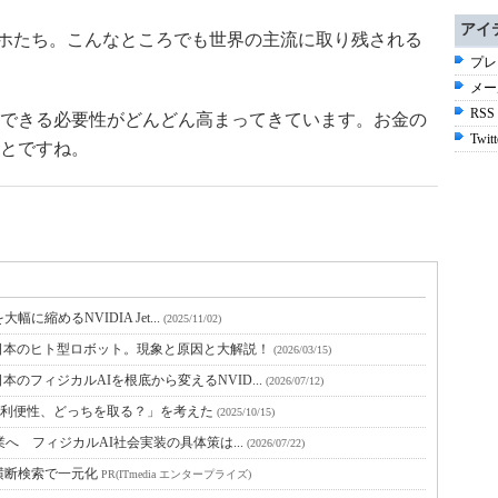
アイ
マホたち。こんなところでも世界の主流に取り残される
プレ
メー
RSS
できる必要性がどんどん高まってきています。お金の
Twitt
とですね。
に縮めるNVIDIA Jet...
(2025/11/02)
日本のヒト型ロボット。現象と原因と大解説！
(2026/03/15)
のフィジカルAIを根底から変えるNVID...
(2026/07/12)
ィと利便性、どっちを取る？」を考えた
(2025/10/15)
業へ フィジカルAI社会実装の具体策は...
(2026/07/22)
横断検索で一元化
PR(ITmedia エンタープライズ)