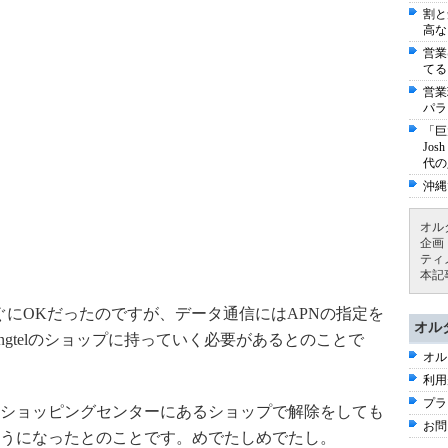
割と
高な
営業
てる
営業
パラ
「巨
Jo
代の
沖縄
オル
企画
ティ
本記
すぐにOKだったのですが、データ通信にはAPNの指定を
オル
ngtelのショップに持っていく必要があるとのことで
オル
利用
プラ
ショッピングセンターにあるショップで解除をしても
お問
うになったとのことです。めでたしめでたし。