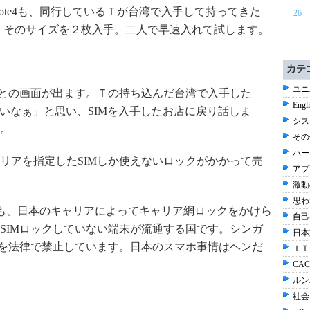
 Note4も、同行しているＴが台湾で入手して持ってきた
26
サイズなので、そのサイズを２枚入手。二人で早速入れて試します。
カテ
ユニ
いとの画面が出ます。Ｔの持ち込んだ台湾で入手した
Engl
かしいなぁ」と思い、SIMを入手したお店に戻り話しま
シス
。
その他
ハー
リアを指定したSIMしか使えないロックがかかって売
アプ
激動
思わ
ote3も、日本のキャリアによってキャリア網ロックをかけら
自己
SIMロックしていない端末が流通する国です。シンガ
日本
クを法律で禁止しています。日本のスマホ事情はヘンだ
ＩＴ
CAC
ルン
社会 