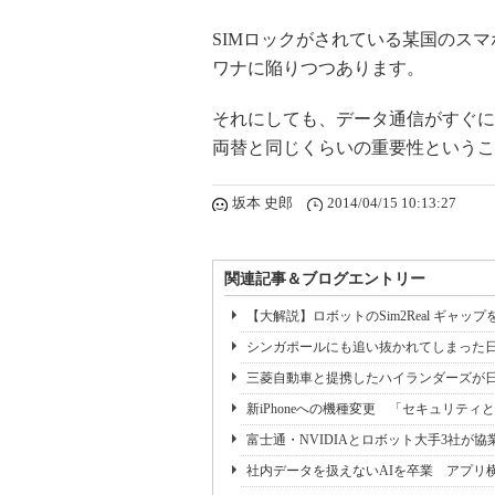
SIMロックがされている某国のス
ワナに陥りつつあります。
それにしても、データ通信がすぐに
両替と同じくらいの重要性というこ
坂本 史郎
2014/04/15 10:13:27
関連記事＆ブログエントリー
【大解説】ロボットのSim2Real ギャップを大幅
シンガポールにも追い抜かれてしまった
三菱自動車と提携したハイランダーズが日本
新iPhoneへの機種変更 「セキュリテ
富士通・NVIDIAとロボット大手3社が協
社内データを扱えないAIを卒業 アプリ