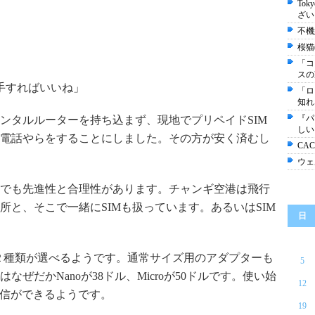
Tok
ざい
不機
桜猫
「コ
スの
を入手すればいいね」
「ロ
知れ
『パ
ンタルルーターを持ち込まず、現地でプリペイドSIM
しい
電話やらをすることにしました。その方が安く済むし
CA
ウェ
でも先進性と合理性があります。チャンギ空港は飛行
所と、そこで一緒にSIMも扱っています。あるいはSIM
日
 SIM の２種類が選べるようです。通常サイズ用のアダプターも
5
ぜだかNanoが38ドル、Microが50ドルです。使い始
12
通信ができるようです。
19