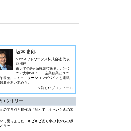
坂本 史郎
e-Janネットワークス株式会社
代表
取締役。
東レでのKevlar繊維技術者、
バージ
ニア大学MBA
、IT企業創業とユニ
な経歴。
コミュニケーション
デバイスと組織
想形を追い求める。
» 詳しいプロフィール
のエントリー
ymoの問題点と操作系に触れてしまったときの警
ymoに乗りました：キビキビ動く車の中からの動
どうぞ