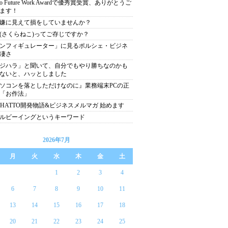
yo Future Work Awardで優秀賞受賞、ありがとうご
ます！
嫌に見えて損をしていませんか？
(さくらねこ)ってご存じですか？
ンフィギュレーター」に見るポルシェ・ビジネ
凄さ
ジハラ」と聞いて、自分でもやり勝ちなのかも
ないと、ハッとしました
ソコンを落としただけなのに』業務端末PCの正
「お作法」
CHATTO開発物語&ビジネスメルマガ 始めます
ルビーイングというキーワード
2026年7月
月
火
水
木
金
土
1
2
3
4
6
7
8
9
10
11
13
14
15
16
17
18
20
21
22
23
24
25