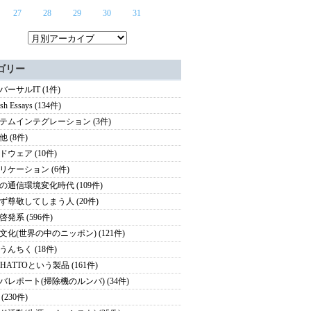
27
28
29
30
31
ゴリー
バーサルIT (1件)
ish Essays (134件)
テムインテグレーション (3件)
 (8件)
ドウェア (10件)
リケーション (6件)
の通信環境変化時代 (109件)
ず尊敬してしまう人 (20件)
啓発系 (596件)
文化(世界の中のニッポン) (121件)
うんちく (18件)
HATTOという製品 (161件)
バレポート(掃除機のルンバ) (34件)
(230件)