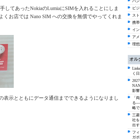
バン
てあったNokiaのLumiaにSIMを入れることにしま
ビジネ
スト
。運よくお店では Nano SIM への交換を無償でやってくれま
携帯端
イン
アメリ
理想
オル
Li
く日
20
NA
影響
Ｇの表示とともにデータ通信までできるようになりまし
「両
る-
略で
三菱
社を
出す
フィ
ガポ