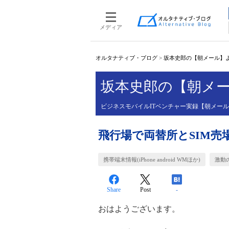
メディア
オルタナティブ・ブログ
>
坂本史郎の【朝メール】
坂本史郎の【朝メ
ビジネスモバイルITベンチャー実録【朝メー
飛行場で両替所とSIM
携帯端末情報(iPhone android WMほか)
激動
Share
Post
-
おはようございます。