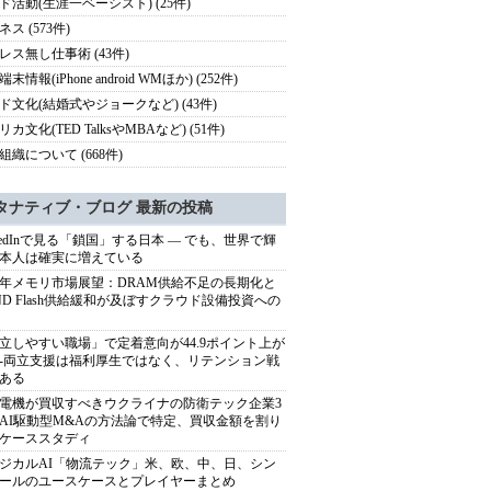
ド活動(生涯一ベーシスト) (25件)
ス (573件)
レス無し仕事術 (43件)
末情報(iPhone android WMほか) (252件)
ド文化(結婚式やジョークなど) (43件)
カ文化(TED TalksやMBAなど) (51件)
組織について (668件)
タナティブ・ブログ 最新の投稿
nkedInで見る「鎖国」する日本 ― でも、世界で輝
本人は確実に増えている
27年メモリ市場展望：DRAM供給不足の長期化と
ND Flash供給緩和が及ぼすクラウド設備投資への
立しやすい職場」で定着意向が44.9ポイント上が
---両立支援は福利厚生ではなく、リテンション戦
ある
電機が買収すべきウクライナの防衛テック企業3
AI駆動型M&Aの方法論で特定、買収金額を割り
ケーススタディ
ジカルAI「物流テック」米、欧、中、日、シン
ールのユースケースとプレイヤーまとめ