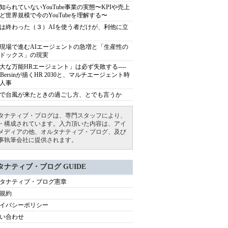
知られていないYouTube事業の実態〜KPIや売上
ど世界規模で今のYouTubeを理解する〜
は終わった（３）AIを使う者だけが、利他に立
現場で進むAIエージェントの急増と「生産性の
ドックス」の現実
大な万能HRエージェント」は必ず失敗する----
sh Bersinが描くHR 2030と、マルチエージェント時
人事
で台風が来たときの過ごし方、とでも言うか
タナティブ・ブログは、専門スタッフにより、
・構成されています。入力頂いた内容は、アイ
メディアの他、オルタナティブ・ブログ、及び
事執筆会社に提供されます。
タナティブ・ブログ GUIDE
タナティブ・ブログ憲章
規約
イバシーポリシー
い合わせ