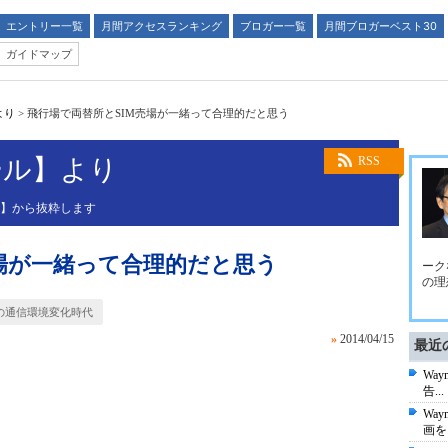
エントリー一覧
月間アクセスランキング
ブロガー一覧
月間ブロガーベスト30
ガイドマップ
より
>
飛行場で両替所とSIM売場が一緒って合理的だと思う
ール】より
RSS
ル】から抜粋します
売場が一緒って合理的だと思う
ーク
の理
の通信環境変化時代
»
2014/04/15
最近
Wa
告...
Wa
画を