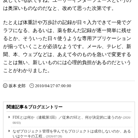
及している訳ですね。ユーザーインターフェースというの
は奥深いものなのだなと、改めて思った次第です。
たとえば体重計や万歩計の記録が日々入力できて一発でグ
ラフになる、あるいは、薬を飲んだ記録が逐一簡単に残せ
るとか、そういった日々使うような専用アプリケーション
が揃っていくことが必須なようです。メール、テレビ、新
聞、本、ウェブなどは、あえて今のものを急いで変更する
ことは無い、新しいものには心理的負担があるのだという
ことがわかりました。
坂本 史郎
2010/04/27 07:00:00
関連記事＆ブログエントリー
FDEとは何か（連載第1回）／従来のSEと、何が決定的に違うのか
(2026/
08/03)
なぜプロジェクト管理を学んでもプロジェクトは成功しないのか、ある
いはケーキの工程...
(2026/07/28)