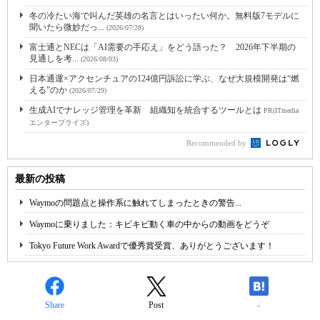
冬の冷たい海で叫んだ英雄の名言とはいったい何か。無料版7モデルに
聞いたら微妙だっ...
(2026/07/28)
富士通とNECは「AI需要の手応え」をどう語った？ 2026年下半期の
見通しを考...
(2026/08/03)
日本通運×アクセンチュアの124億円訴訟に学ぶ、なぜ大規模開発は“燃
える”のか
(2026/07/29)
生成AIでナレッジ管理を革新 組織知を統合するツールとは
PR(ITmedia
エンタープライズ)
Recommended by
最新の投稿
Waymoの問題点と操作系に触れてしまったときの警告...
Waymoに乗りました：キビキビ動く車の中からの動画をどうぞ
Tokyo Future Work Awardで優秀賞受賞、ありがとうございます！
Share
Post
-