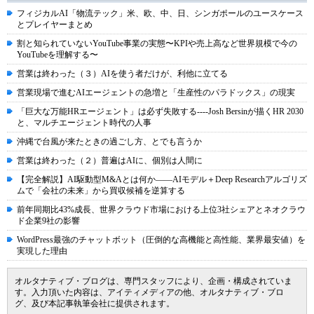
フィジカルAI「物流テック」米、欧、中、日、シンガポールのユースケース
とプレイヤーまとめ
割と知られていないYouTube事業の実態〜KPIや売上高など世界規模で今の
YouTubeを理解する〜
営業は終わった（３）AIを使う者だけが、利他に立てる
営業現場で進むAIエージェントの急増と「生産性のパラドックス」の現実
「巨大な万能HRエージェント」は必ず失敗する----Josh Bersinが描くHR 2030
と、マルチエージェント時代の人事
沖縄で台風が来たときの過ごし方、とでも言うか
営業は終わった（２）普遍はAIに、個別は人間に
【完全解説】AI駆動型M&Aとは何か――AIモデル＋Deep Researchアルゴリズ
ムで「会社の未来」から買収候補を逆算する
前年同期比43%成長、世界クラウド市場における上位3社シェアとネオクラウ
ド企業9社の影響
WordPress最強のチャットボット（圧倒的な高機能と高性能、業界最安値）を
実現した理由
オルタナティブ・ブログは、専門スタッフにより、企画・構成されていま
す。入力頂いた内容は、アイティメディアの他、オルタナティブ・ブロ
グ、及び本記事執筆会社に提供されます。