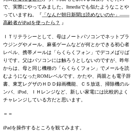
で、実際にやってみました。Itmediaでも似たようなことや
っていますね。『
「なんだ朝日新聞は読めないのか」――
高齢者がiPadを使ったら？
』
ＩＴリテラシーとして、母はノートパソコンでネットブラ
ウジングやメール、麻雀ゲームなどが何とかできる初心者
レベル、携帯メールは「らくらくフォン」でデコメばりば
りです。父はパソコンには触ろうとしないのですが、昨年
からは、母と同じ機種の「らくらくフォン」でメールを読
むようになったROMレベルです。かたや、両親とも電子辞
書、東芝レグザのＨＤＤ録画機能、ＣＳ放送、掃除機のル
ンバ、iPod、ＩＨレンジなど、新しい家電には比較的よく
チャレンジしている方だと思います。
＝＝
iPadを操作するところを観てみます。