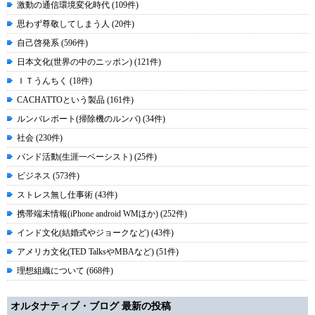
激動の通信環境変化時代 (109件)
思わず尊敬してしまう人 (20件)
自己啓発系 (596件)
日本文化(世界の中のニッポン) (121件)
ＩＴうんちく (18件)
CACHATTOという製品 (161件)
ルンバレポート(掃除機のルンバ) (34件)
社会 (230件)
バンド活動(生涯一ベーシスト) (25件)
ビジネス (573件)
ストレス無し仕事術 (43件)
携帯端末情報(iPhone android WMほか) (252件)
インド文化(結婚式やジョークなど) (43件)
アメリカ文化(TED TalksやMBAなど) (51件)
理想組織について (668件)
オルタナティブ・ブログ 最新の投稿