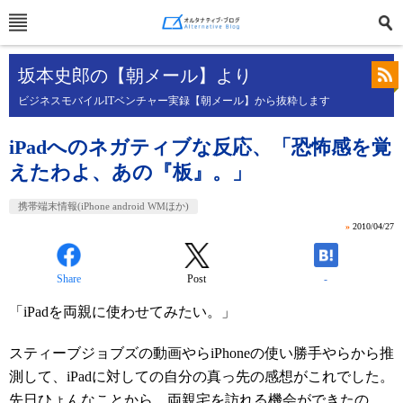
坂本史郎の【朝メール】より
ビジネスモバイルITベンチャー実録【朝メール】から抜粋します
iPadへのネガティブな反応、「恐怖感を覚
えたわよ、あの『板』。」
携帯端末情報(iPhone android WMほか)
»
2010/04/27
Share
Post
-
「iPadを両親に使わせてみたい。」
スティーブジョブズの動画やらiPhoneの使い勝手やらから推
測して、iPadに対しての自分の真っ先の感想がこれでした。
先日
ひょんなこと
から、両親宅を訪れる機会ができたの