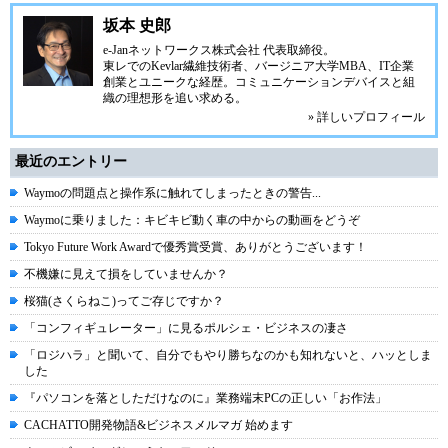
坂本 史郎
e-Janネットワークス株式会社
代表取締役。
東レでのKevlar繊維技術者、
バージニア大学MBA
、IT企業
創業とユニークな経歴。
コミュニケーション
デバイスと組
織の理想形を追い求める。
» 詳しいプロフィール
最近のエントリー
Waymoの問題点と操作系に触れてしまったときの警告...
Waymoに乗りました：キビキビ動く車の中からの動画をどうぞ
Tokyo Future Work Awardで優秀賞受賞、ありがとうございます！
不機嫌に見えて損をしていませんか？
桜猫(さくらねこ)ってご存じですか？
「コンフィギュレーター」に見るポルシェ・ビジネスの凄さ
「ロジハラ」と聞いて、自分でもやり勝ちなのかも知れないと、ハッとしま
した
『パソコンを落としただけなのに』業務端末PCの正しい「お作法」
CACHATTO開発物語&ビジネスメルマガ 始めます