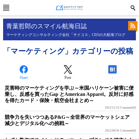
青葉哲郎のスマイル航海日誌
マーケティングコンサルティング会社「サイコス」CEOの大航海ブログ
「マーケティング」カテゴリーの投稿
Share
Post
-
災害時のマーケティングを学ぶ～米国ハリケーン被害に便
乗し、反感を買ったGap とAmerican Apparel。反対に好感
を得たカード・保険・航空会社まとめ～
2012/11/13
Comment(0)
競争力を失いつつあるP&G～全世界のマーケットシェア
減少とデジタル化への挑戦～
2012/04/26
Comment(0)