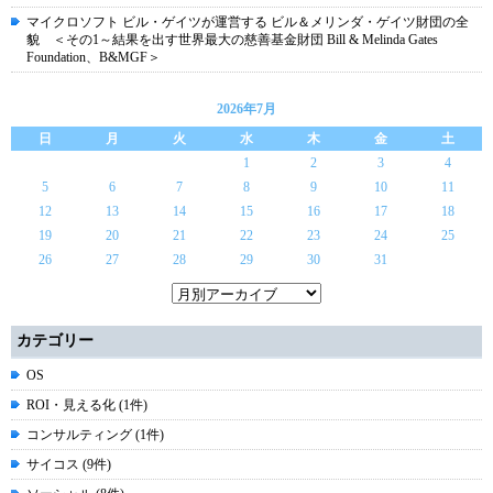
マイクロソフト ビル・ゲイツが運営する ビル＆メリンダ・ゲイツ財団の全
貌 ＜その1～結果を出す世界最大の慈善基金財団 Bill & Melinda Gates
Foundation、B&MGF＞
2026年7月
日
月
火
水
木
金
土
1
2
3
4
5
6
7
8
9
10
11
12
13
14
15
16
17
18
19
20
21
22
23
24
25
26
27
28
29
30
31
カテゴリー
OS
ROI・見える化 (1件)
コンサルティング (1件)
サイコス (9件)