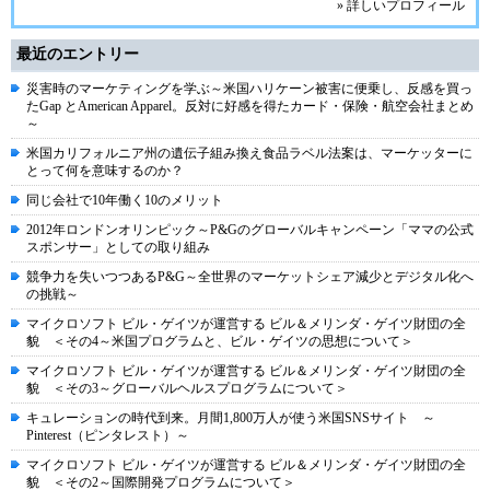
» 詳しいプロフィール
最近のエントリー
災害時のマーケティングを学ぶ～米国ハリケーン被害に便乗し、反感を買っ
たGap とAmerican Apparel。反対に好感を得たカード・保険・航空会社まとめ
～
米国カリフォルニア州の遺伝子組み換え食品ラベル法案は、マーケッターに
とって何を意味するのか？
同じ会社で10年働く10のメリット
2012年ロンドンオリンピック～P&Gのグローバルキャンペーン「ママの公式
スポンサー」としての取り組み
競争力を失いつつあるP&G～全世界のマーケットシェア減少とデジタル化へ
の挑戦～
マイクロソフト ビル・ゲイツが運営する ビル＆メリンダ・ゲイツ財団の全
貌 ＜その4～米国プログラムと、ビル・ゲイツの思想について＞
マイクロソフト ビル・ゲイツが運営する ビル＆メリンダ・ゲイツ財団の全
貌 ＜その3～グローバルヘルスプログラムについて＞
キュレーションの時代到来。月間1,800万人が使う米国SNSサイト ～
Pinterest（ピンタレスト）～
マイクロソフト ビル・ゲイツが運営する ビル＆メリンダ・ゲイツ財団の全
貌 ＜その2～国際開発プログラムについて＞