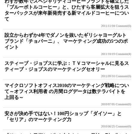
わずか数年でスペシャリティコーヒーブランドを確立した
「ブルーボトルコーヒー」と、ひたすら客層拡大を狙うス
ターバックスが来年新発売する新マイルドコーヒーについ
て
2011/11/04
Comment(0)
設立からわずか4年でダノンを抜いたギリシャヨーグルト
ブランド「チョバーニ」、 マーケティング成功の5つのポ
イント
2011/10/19
Comment(4)
スティーブ・ジョブスに学ぶ：ＴＶコマーシャルに見るス
ティーブ・ジョブスのマーケティングセオリー
2011/09/10
Comment(0)
マイクロソフトオフィス2010のマーケティング戦略につい
て～オフィス利用者 の月間ログデータは数テラバイトを
上回る～
2010/07/05
Comment(0)
安さが決め手ではない！100円ショップ「ダイソー」と
「セリア」のマーケティング力
2010/06/25
Comment(0)