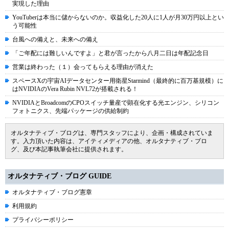
実現した理由
YouTuberは本当に儲からないのか。収益化した20人に1人が月30万円以上とい
う可能性
台風への備えと、未来への備え
「ご年配には難しいんですよ」と君が言ったから八月二日は年配記念日
営業は終わった（１）会ってもらえる理由が消えた
スペースXの宇宙AIデータセンター用衛星Starmind（最終的に百万基規模）に
はNVIDIAのVera Rubin NVL72が搭載される！
NVIDIAとBroadcomのCPOスイッチ量産で顕在化する光エンジン、シリコン
フォトニクス、先端パッケージの供給制約
オルタナティブ・ブログは、専門スタッフにより、企画・構成されていま
す。入力頂いた内容は、アイティメディアの他、オルタナティブ・ブロ
グ、及び本記事執筆会社に提供されます。
オルタナティブ・ブログ GUIDE
オルタナティブ・ブログ憲章
利用規約
プライバシーポリシー