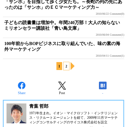
「サンホ」を目指して歩く少女たち。～長蛇の列の先にあ
ったのは「サンホ」のＥＣマーケティング力～
2010/06/22
Comment(0)
子どもの読書量は増加中。年間240万部！大人の知らない
ミリオンセラー講談社「青い鳥文庫」
2010/06/04
Comment(1)
100年前からBOPビジネスに取り組んでいた、味の素の海
外マーケティング
2010/04/11
Comment(1)
1
2
Share
Post
-
青葉 哲郎
1971年生まれ。イオン・マイクロソフト・インテリジェン
ス・リクルートエージェントを経て、2009年11月
マーケテ
ィングコンサルティングのサイコス株式会社
を設立