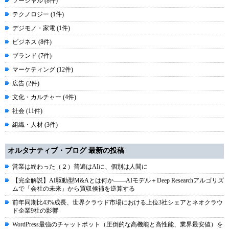
ソーシャル (8件)
テクノロジー (1件)
デジモノ・家電 (1件)
ビジネス (8件)
ブランド (7件)
マーケティング (12件)
広告 (2件)
文化・カルチャー (4件)
社会 (11件)
組織・人材 (3件)
オルタナティブ・ブログ 最新の投稿
営業は終わった（２）普遍はAIに、個別は人間に
【完全解説】AI駆動型M&Aとは何か――AIモデル＋Deep Researchアルゴリズ
ムで「会社の未来」から買収候補を逆算する
前年同期比43%成長、世界クラウド市場における上位3社シェアとネオクラウ
ド企業9社の影響
WordPress最強のチャットボット（圧倒的な高機能と高性能、業界最安値）を