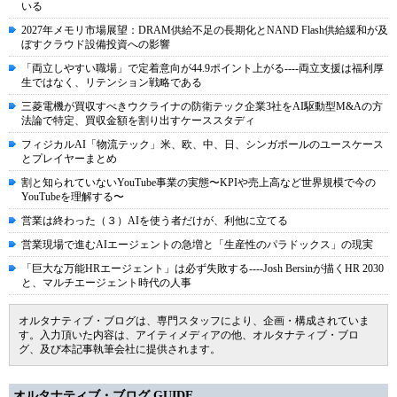
いる
2027年メモリ市場展望：DRAM供給不足の長期化とNAND Flash供給緩和が及
ぼすクラウド設備投資への影響
「両立しやすい職場」で定着意向が44.9ポイント上がる----両立支援は福利厚
生ではなく、リテンション戦略である
三菱電機が買収すべきウクライナの防衛テック企業3社をAI駆動型M&Aの方
法論で特定、買収金額を割り出すケーススタディ
フィジカルAI「物流テック」米、欧、中、日、シンガポールのユースケース
とプレイヤーまとめ
割と知られていないYouTube事業の実態〜KPIや売上高など世界規模で今の
YouTubeを理解する〜
営業は終わった（３）AIを使う者だけが、利他に立てる
営業現場で進むAIエージェントの急増と「生産性のパラドックス」の現実
「巨大な万能HRエージェント」は必ず失敗する----Josh Bersinが描くHR 2030
と、マルチエージェント時代の人事
オルタナティブ・ブログは、専門スタッフにより、企画・構成されていま
す。入力頂いた内容は、アイティメディアの他、オルタナティブ・ブロ
グ、及び本記事執筆会社に提供されます。
オルタナティブ・ブログ GUIDE