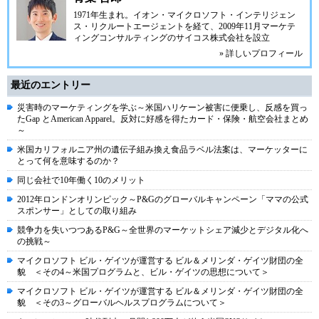
1971年生まれ。イオン・マイクロソフト・インテリジェン
ス・リクルートエージェントを経て、2009年11月
マーケテ
ィングコンサルティングのサイコス株式会社
を設立
» 詳しいプロフィール
最近のエントリー
災害時のマーケティングを学ぶ～米国ハリケーン被害に便乗し、反感を買っ
たGap とAmerican Apparel。反対に好感を得たカード・保険・航空会社まとめ
～
米国カリフォルニア州の遺伝子組み換え食品ラベル法案は、マーケッターに
とって何を意味するのか？
同じ会社で10年働く10のメリット
2012年ロンドンオリンピック～P&Gのグローバルキャンペーン「ママの公式
スポンサー」としての取り組み
競争力を失いつつあるP&G～全世界のマーケットシェア減少とデジタル化へ
の挑戦～
マイクロソフト ビル・ゲイツが運営する ビル＆メリンダ・ゲイツ財団の全
貌 ＜その4～米国プログラムと、ビル・ゲイツの思想について＞
マイクロソフト ビル・ゲイツが運営する ビル＆メリンダ・ゲイツ財団の全
貌 ＜その3～グローバルヘルスプログラムについて＞