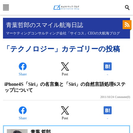
青葉哲郎のスマイル航海日誌
マーケティングコンサルティング会社「サイコス」CEOの大航海ブログ
「テクノロジー」カテゴリーの投稿
Share
Post
-
iPhone4S「Siri」の名言集と「Siri」の自然言語処理6ステ
ップについて
2011/10/24
Comment(0)
Share
Post
-
青葉 哲郎