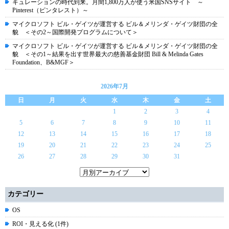
キュレーションの時代到来。月間1,800万人が使う米国SNSサイト ～
Pinterest（ピンタレスト）～
マイクロソフト ビル・ゲイツが運営する ビル＆メリンダ・ゲイツ財団の全
貌 ＜その2～国際開発プログラムについて＞
マイクロソフト ビル・ゲイツが運営する ビル＆メリンダ・ゲイツ財団の全
貌 ＜その1～結果を出す世界最大の慈善基金財団 Bill & Melinda Gates
Foundation、B&MGF＞
2026年7月
日
月
火
水
木
金
土
1
2
3
4
5
6
7
8
9
10
11
12
13
14
15
16
17
18
19
20
21
22
23
24
25
26
27
28
29
30
31
カテゴリー
OS
ROI・見える化 (1件)