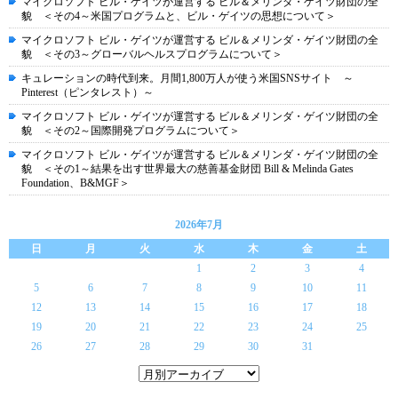
マイクロソフト ビル・ゲイツが運営する ビル＆メリンダ・ゲイツ財団の全
貌 ＜その4～米国プログラムと、ビル・ゲイツの思想について＞
マイクロソフト ビル・ゲイツが運営する ビル＆メリンダ・ゲイツ財団の全
貌 ＜その3～グローバルヘルスプログラムについて＞
キュレーションの時代到来。月間1,800万人が使う米国SNSサイト ～
Pinterest（ピンタレスト）～
マイクロソフト ビル・ゲイツが運営する ビル＆メリンダ・ゲイツ財団の全
貌 ＜その2～国際開発プログラムについて＞
マイクロソフト ビル・ゲイツが運営する ビル＆メリンダ・ゲイツ財団の全
貌 ＜その1～結果を出す世界最大の慈善基金財団 Bill & Melinda Gates
Foundation、B&MGF＞
2026年7月
日
月
火
水
木
金
土
1
2
3
4
5
6
7
8
9
10
11
12
13
14
15
16
17
18
19
20
21
22
23
24
25
26
27
28
29
30
31