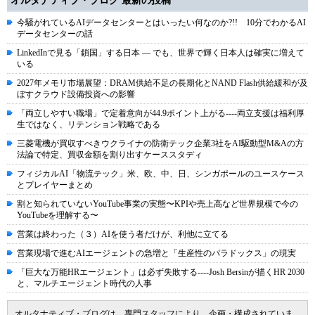
オルタナティブ・ブログ 最新の投稿
今騒がれているAIデータセンターとはいったい何なのか?!! 10分でわかるAI
データセンターの話
LinkedInで見る「鎖国」する日本 ― でも、世界で輝く日本人は確実に増えて
いる
2027年メモリ市場展望：DRAM供給不足の長期化とNAND Flash供給緩和が及
ぼすクラウド設備投資への影響
「両立しやすい職場」で定着意向が44.9ポイント上がる----両立支援は福利厚
生ではなく、リテンション戦略である
三菱電機が買収すべきウクライナの防衛テック企業3社をAI駆動型M&Aの方
法論で特定、買収金額を割り出すケーススタディ
フィジカルAI「物流テック」米、欧、中、日、シンガポールのユースケース
とプレイヤーまとめ
割と知られていないYouTube事業の実態〜KPIや売上高など世界規模で今の
YouTubeを理解する〜
営業は終わった（３）AIを使う者だけが、利他に立てる
営業現場で進むAIエージェントの急増と「生産性のパラドックス」の現実
「巨大な万能HRエージェント」は必ず失敗する----Josh Bersinが描くHR 2030
と、マルチエージェント時代の人事
オルタナティブ・ブログは、専門スタッフにより、企画・構成されていま