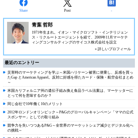
Share
Post
-
青葉 哲郎
1971年生まれ。イオン・マイクロソフト・インテリジェン
ス・リクルートエージェントを経て、2009年11月
マーケテ
ィングコンサルティングのサイコス株式会社
を設立
» 詳しいプロフィール
最近のエントリー
災害時のマーケティングを学ぶ～米国ハリケーン被害に便乗し、反感を買っ
たGap とAmerican Apparel。反対に好感を得たカード・保険・航空会社まとめ
～
米国カリフォルニア州の遺伝子組み換え食品ラベル法案は、マーケッターに
とって何を意味するのか？
同じ会社で10年働く10のメリット
2012年ロンドンオリンピック～P&Gのグローバルキャンペーン「ママの公式
スポンサー」としての取り組み
競争力を失いつつあるP&G～全世界のマーケットシェア減少とデジタル化へ
の挑戦～