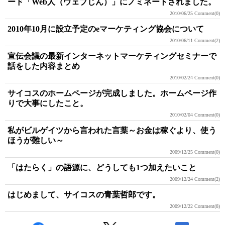
ード「Web人（ウェブじん）」にノミネートされました。
2010/06/25
Comment(0)
2010年10月に設立予定のeマーケティング協会について
2010/06/11
Comment(2)
宣伝会議の最新インターネットマーケティングセミナーで
話をした内容まとめ
2010/02/24
Comment(0)
サイコスのホームページが完成しました。ホームページ作
りで大事にしたこと。
2010/02/04
Comment(0)
私がビルゲイツから言われた言葉～お金は稼ぐより、使う
ほうが難しい～
2009/12/25
Comment(0)
「はたらく」の語源に、どうしても1つ加えたいこと
2009/12/24
Comment(2)
はじめまして、サイコスの青葉哲郎です。
2009/12/22
Comment(8)