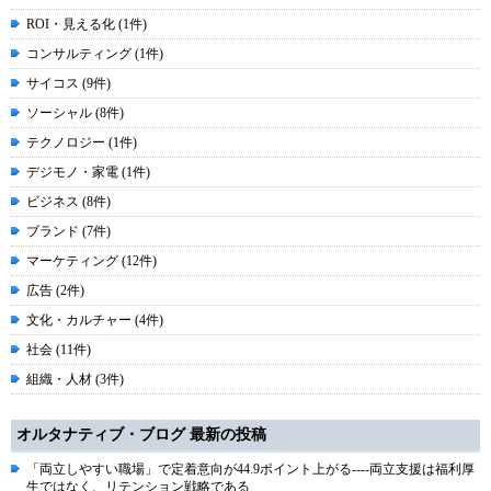
ROI・見える化 (1件)
コンサルティング (1件)
サイコス (9件)
ソーシャル (8件)
テクノロジー (1件)
デジモノ・家電 (1件)
ビジネス (8件)
ブランド (7件)
マーケティング (12件)
広告 (2件)
文化・カルチャー (4件)
社会 (11件)
組織・人材 (3件)
オルタナティブ・ブログ 最新の投稿
「両立しやすい職場」で定着意向が44.9ポイント上がる----両立支援は福利厚
生ではなく、リテンション戦略である