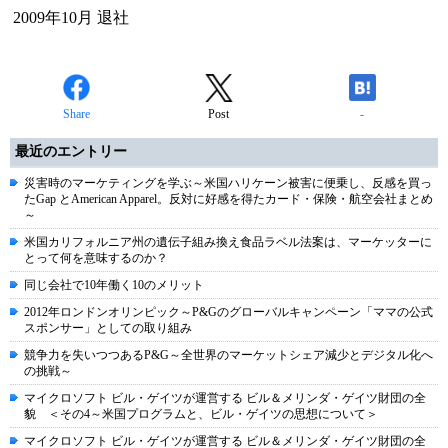
2009年10月 退社
Share
Post
-
最近のエントリー
災害時のマーケティングを学ぶ～米国ハリケーン被害に便乗し、反感を買っ
たGap とAmerican Apparel。反対に好感を得たカード・保険・航空会社まとめ
～
米国カリフォルニア州の遺伝子組み換え食品ラベル法案は、マーケッターに
とって何を意味するのか？
同じ会社で10年働く10のメリット
2012年ロンドンオリンピック～P&Gのグローバルキャンペーン「ママの公式
スポンサー」としての取り組み
競争力を失いつつあるP&G～全世界のマーケットシェア減少とデジタル化へ
の挑戦～
マイクロソフト ビル・ゲイツが運営する ビル＆メリンダ・ゲイツ財団の全
貌 ＜その4～米国プログラムと、ビル・ゲイツの思想について＞
マイクロソフト ビル・ゲイツが運営する ビル＆メリンダ・ゲイツ財団の全