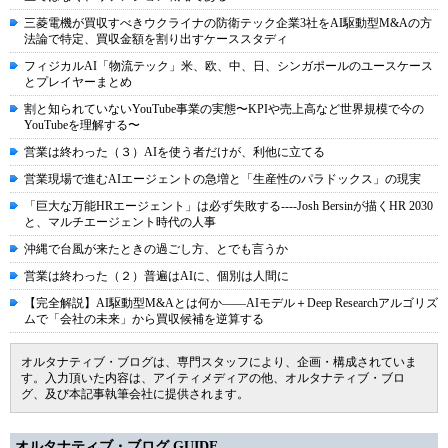
三菱電機が買収すべきウクライナの防衛テック企業3社をAI駆動型M&Aの方
法論で特定、買収金額を割り出すケーススタディ
フィジカルAI「物流テック」米、欧、中、日、シンガポールのユースケース
とプレイヤーまとめ
割と知られていないYouTube事業の実態〜KPIや売上高など世界規模で今の
YouTubeを理解する〜
営業は終わった（３）AIを使う者だけが、利他に立てる
営業現場で進むAIエージェントの急増と「生産性のパラドックス」の現実
「巨大な万能HRエージェント」は必ず失敗する----Josh Bersinが描くHR 2030
と、マルチエージェント時代の人事
沖縄で台風が来たときの過ごし方、とでも言うか
営業は終わった（２）普遍はAIに、個別は人間に
【完全解説】AI駆動型M&Aとは何か――AIモデル＋Deep Researchアルゴリズ
ムで「会社の未来」から買収候補を逆算する
オルタナティブ・ブログは、専門スタッフにより、企画・構成されていま
す。入力頂いた内容は、アイティメディアの他、オルタナティブ・ブロ
グ、及び本記事執筆会社に提供されます。
オルタナティブ・ブログ GUIDE