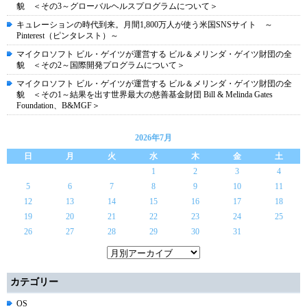
貌 ＜その3～グローバルヘルスプログラムについて＞
キュレーションの時代到来。月間1,800万人が使う米国SNSサイト ～
Pinterest（ピンタレスト）～
マイクロソフト ビル・ゲイツが運営する ビル＆メリンダ・ゲイツ財団の全
貌 ＜その2～国際開発プログラムについて＞
マイクロソフト ビル・ゲイツが運営する ビル＆メリンダ・ゲイツ財団の全
貌 ＜その1～結果を出す世界最大の慈善基金財団 Bill & Melinda Gates
Foundation、B&MGF＞
2026年7月
日
月
火
水
木
金
土
1
2
3
4
5
6
7
8
9
10
11
12
13
14
15
16
17
18
19
20
21
22
23
24
25
26
27
28
29
30
31
カテゴリー
OS