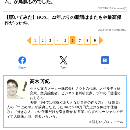
ム」が鳥肌ものでした。
2012/10/19
Comment(0)
【聴いてみた】BOX、22年ぶりの新譜はまたもや最高傑
作だった件。
2012/09/28
Comment(2)
1
2
3
4
5
6
7
8
9
Share
Post
-
高木 芳紀
小さな文具メーカー株式会社ノウトの代表。ノベルティ研
究家。文具編集者。ビジネス名刺研究家。プロの「普通の
おじさん」。
著書『1秒で10倍稼ぐありえない名刺の作り方』『従業員7
人の「つばめや」が成功した たった1年で5000万円売上げを伸ばす仕組
み』『好きな人、いい仕事だけを引き寄せる!営業いらずのソーシャルメデ
ィア人脈術』他、共著いろいろ。
» 詳しいプロフィール