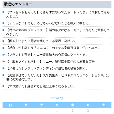
最近のエントリー
【プレゼントもらった】くさらずにやってたら「トレたま」に取材してもら
えました。
【伝わらない】でも、めげちゃいけないことを巨人に教わる。
【現代の大福帳プロジェクト】話のネタになる、おいしい部分だけ抜粋して
みました。
【困る】いまだに電話営業してくる業界、会社って、、、
【感心した】朝ドラ「まんぷく」のモデル安藤百福翁に学ぶべき点。
【ブランドを守る】ソニー盛田御大の心意気にグッとくる。
【「出るクイ」を求む！】ソニー、昭和四十四年の人材募集広告
【メモした】クラウドファンディング成功者の秘密を聞く。
【受講させていただいた】久米先生の『ビジネスコミュニケーションII』は
現代の究極の実学。
【マジ驚いた】練習すると絵は上手くなるらしい。
2026年7月
日
月
火
水
木
金
土
1
2
3
4