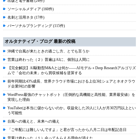
出版と電子書籍 (24件)
ソーシャルメディア (160件)
名刺と活用ネタ (17件)
パーソナルブランディング (115件)
オルタナティブ・ブログ 最新の投稿
沖縄で台風が来たときの過ごし方、とでも言うか
営業は終わった（２）普遍はAIに、個別は人間に
【完全解説】AI駆動型M&Aとは何か――AIモデル＋Deep Researchアルゴリズ
ムで「会社の未来」から買収候補を逆算する
前年同期比43%成長、世界クラウド市場における上位3社シェアとネオクラウ
ド企業9社の影響
WordPress最強のチャットボット（圧倒的な高機能と高性能、業界最安値）を
実現した理由
YouTuberは本当に儲からないのか。収益化した20人に1人が月30万円以上とい
う可能性
台風への備えと、未来への備え
「ご年配には難しいんですよ」と君が言ったから八月二日は年配記念日
営業は終わった（１）会ってもらえる理由が消えた