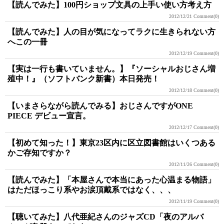
【読んでみた】100円ショップ文具の上手い使い方考え方
2012/12/21
Comment(0)
【読んでみた】人の目が気になってラクに生きられない方
へこの一冊
2012/12/19
Comment(0)
【実は一行も書いていません。】『ソーシャルおじさん増
殖中！』（ソフトバンク新書）本日発売！
2012/12/18
Comment(0)
【いまさらながら読んでみる】おじさんですがONE
PIECE デビュー宣言。
2012/12/17
Comment(0)
【初めて知った！】東京23区内に区立図書館はいくつある
かご存知ですか？
2012/11/26
Comment(0)
【読んでみた】「本屋さんで本当にあった心温まる物語」
はただほっこり系やお涙頂戴系ではなく、、、
2012/11/19
Comment(0)
【聴いてみた】八代亜紀さんのジャズCD「夜のアルバ