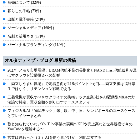
商売について (32件)
暮らしの手帖 (73件)
出版と電子書籍 (24件)
ソーシャルメディア (160件)
名刺と活用ネタ (17件)
パーソナルブランディング (115件)
オルタナティブ・ブログ 最新の投稿
2027年メモリ市場展望：DRAM供給不足の長期化とNAND Flash供給緩和が及
ぼすクラウド設備投資への影響
「両立しやすい職場」で定着意向が44.9ポイント上がる----両立支援は福利厚
生ではなく、リテンション戦略である
三菱電機が買収すべきウクライナの防衛テック企業3社をAI駆動型M&Aの方
法論で特定、買収金額を割り出すケーススタディ
フィジカルAI「物流テック」米、欧、中、日、シンガポールのユースケース
とプレイヤーまとめ
割と知られていないYouTube事業の実態〜KPIや売上高など世界規模で今の
YouTubeを理解する〜
営業は終わった（３）AIを使う者だけが、利他に立てる