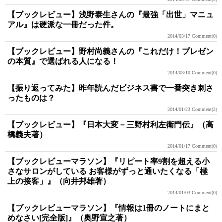
【ブックレビュー】浅野泰生さんの『最強「出世」マニュ
アル』は硬派な一冊だった件。
2014/03/17
Comment(0)
【ブックレビュー】野村尚義さんの『これだけ！プレゼン
の本質』で選ばれる人になる！
2014/03/10
Comment(0)
【振り返ってみた】昨年読んだビジネス書で一番突き刺さ
ったものは？
2014/01/23
Comment(2)
【ブックレビュー】『日本大変－三野村利左衛門伝』（高
橋義夫著）
2014/01/17
Comment(0)
【ブックレビューマラソン】『リピート率9割を超える小
さなサロンがしている お客様がずっと通いたくなる「極
上の接客」』（向井邦雄著）
2014/01/03
Comment(0)
【ブックレビューマラソン】『情報は1冊のノートにまと
めなさい[完全版]』（奥野宣之著）