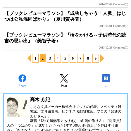
2014/01/02
Comment(0)
【ブックレビューマラソン】『成功しちゃう「人脈」はじ
つは公私混同ばかり』（夏川賀央著）
2014/01/01
Comment(0)
【ブックレビューマラソン】『橋をかける～子供時代の読
書の思い出』（美智子著）
2013/12/28
Comment(0)
1
2
3
4
5
6
7
8
9
Share
Post
-
高木 芳紀
小さな文具メーカー株式会社ノウトの代表。ノベルティ研
究家。文具編集者。ビジネス名刺研究家。プロの「普通の
おじさん」。
著書『1秒で10倍稼ぐありえない名刺の作り方』『従業員7
人の「つばめや」が成功した たった1年で5000万円売上げを伸ばす仕組
み』『好きな人、いい仕事だけを引き寄せる!営業いらずのソーシャルメデ