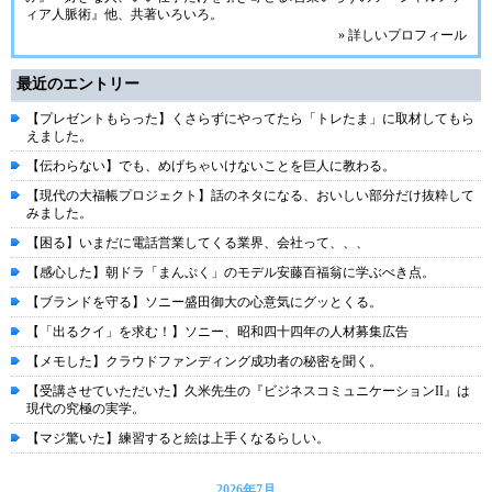
ィア人脈術』他、共著いろいろ。
» 詳しいプロフィール
最近のエントリー
【プレゼントもらった】くさらずにやってたら「トレたま」に取材してもら
えました。
【伝わらない】でも、めげちゃいけないことを巨人に教わる。
【現代の大福帳プロジェクト】話のネタになる、おいしい部分だけ抜粋して
みました。
【困る】いまだに電話営業してくる業界、会社って、、、
【感心した】朝ドラ「まんぷく」のモデル安藤百福翁に学ぶべき点。
【ブランドを守る】ソニー盛田御大の心意気にグッとくる。
【「出るクイ」を求む！】ソニー、昭和四十四年の人材募集広告
【メモした】クラウドファンディング成功者の秘密を聞く。
【受講させていただいた】久米先生の『ビジネスコミュニケーションII』は
現代の究極の実学。
【マジ驚いた】練習すると絵は上手くなるらしい。
2026年7月