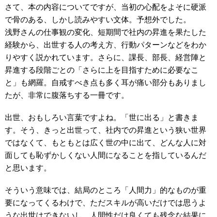
さて、本の内容についてですが、当初の心配をよそに硬派
で骨のある、しかし読みやすい文体。予想外でした。
浅野さんの仕事観の変化、短期間で社内の昇進を果たした
経験から、出世する人の考え方、行動パターンなどをわか
りやすく説かれています。さらに、課長、部長、経営陣と
昇進する段階ごとの「さらに上を目指すために必要なこ
と」も網羅。自戒すべき点も多く耳が痛い部分もありまし
たが、非常に腹落ちする一冊です。
出世、おもしろい言葉ですよね。「世に出る」と書きま
す。そう、きっと出世って、社内での昇進という狭い世界
ではなくて、もともとは広く世の中に出て、どんな人に対
面しても恥ずかしくない人間になることを指しているんだ
と思います。
そういう意味では、結局のところ「人間力」的なものが重
要になってくるわけで、ただスキルが高いだけでは思うよ
うな出世はできないし、人間性だけ良くても残念な結果に