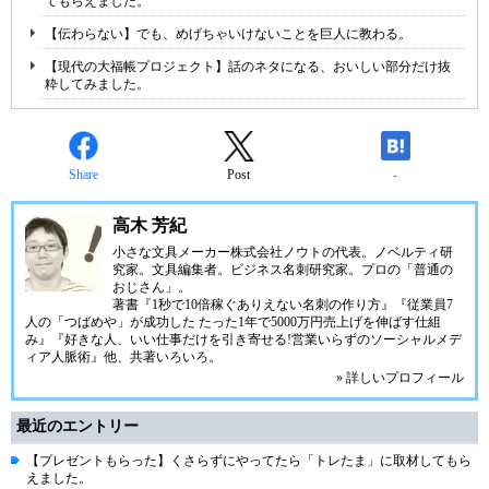
てもらえました。
【伝わらない】でも、めげちゃいけないことを巨人に教わる。
【現代の大福帳プロジェクト】話のネタになる、おいしい部分だけ抜
粋してみました。
Share
Post
-
高木 芳紀
小さな文具メーカー株式会社ノウトの代表。ノベルティ研
究家。文具編集者。ビジネス名刺研究家。プロの「普通の
おじさん」。
著書『1秒で10倍稼ぐありえない名刺の作り方』『従業員7
人の「つばめや」が成功した たった1年で5000万円売上げを伸ばす仕組
み』『好きな人、いい仕事だけを引き寄せる!営業いらずのソーシャルメデ
ィア人脈術』他、共著いろいろ。
» 詳しいプロフィール
最近のエントリー
【プレゼントもらった】くさらずにやってたら「トレたま」に取材してもら
えました。