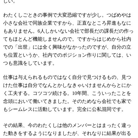
しい。
わたくしごときの事例で大変恐縮ですが少し。つばめやは
小さな会社で同族企業ですから、正直なところ昇進もなに
もありません。6人しかいない会社で部長だの課長だの作っ
てもほとんど機能しませんので。ですからはじめから社内
での「出世」には全く興味がなかったのですが、自分の立
ち位置というか、社内でのポジション作りに関しては、い
つも意識をしています。
仕事は与えられるものではなく自分で見つけるもの、見つ
けた仕事は自分でなんとかしなきゃいけませんからとにか
く工夫する。コツコツ続ける。10年間、こういったことを
念頭において働いてきました。そのためなら会社でも家で
もシームレスに活動しています。完全に公私混同です。
その結果、今のわたくしは他のメンバーとはまったく違っ
た動きをするようになりましたが、それなりに結果が出る