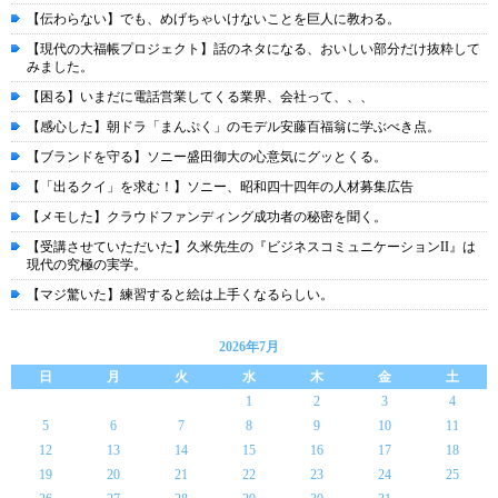
【伝わらない】でも、めげちゃいけないことを巨人に教わる。
【現代の大福帳プロジェクト】話のネタになる、おいしい部分だけ抜粋して
みました。
【困る】いまだに電話営業してくる業界、会社って、、、
【感心した】朝ドラ「まんぷく」のモデル安藤百福翁に学ぶべき点。
【ブランドを守る】ソニー盛田御大の心意気にグッとくる。
【「出るクイ」を求む！】ソニー、昭和四十四年の人材募集広告
【メモした】クラウドファンディング成功者の秘密を聞く。
【受講させていただいた】久米先生の『ビジネスコミュニケーションII』は
現代の究極の実学。
【マジ驚いた】練習すると絵は上手くなるらしい。
2026年7月
日
月
火
水
木
金
土
1
2
3
4
5
6
7
8
9
10
11
12
13
14
15
16
17
18
19
20
21
22
23
24
25