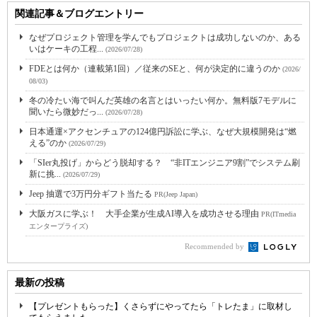
関連記事＆ブログエントリー
なぜプロジェクト管理を学んでもプロジェクトは成功しないのか、ある
いはケーキの工程...
(2026/07/28)
FDEとは何か（連載第1回）／従来のSEと、何が決定的に違うのか
(2026/
08/03)
冬の冷たい海で叫んだ英雄の名言とはいったい何か。無料版7モデルに
聞いたら微妙だっ...
(2026/07/28)
日本通運×アクセンチュアの124億円訴訟に学ぶ、なぜ大規模開発は“燃
える”のか
(2026/07/29)
「SIer丸投げ」からどう脱却する？ “非ITエンジニア9割”でシステム刷
新に挑...
(2026/07/29)
Jeep 抽選で3万円分ギフト当たる
PR(Jeep Japan)
大阪ガスに学ぶ！ 大手企業が生成AI導入を成功させる理由
PR(ITmedia
エンタープライズ)
Recommended by
最新の投稿
【プレゼントもらった】くさらずにやってたら「トレたま」に取材し