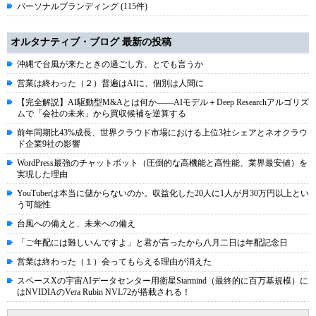
パーソナルブランディング (115件)
オルタナティブ・ブログ 最新の投稿
沖縄で台風が来たときの過ごし方、とでも言うか
営業は終わった（２）普遍はAIに、個別は人間に
【完全解説】AI駆動型M&Aとは何か――AIモデル＋Deep Researchアルゴリズ
ムで「会社の未来」から買収候補を逆算する
前年同期比43%成長、世界クラウド市場における上位3社シェアとネオクラウ
ド企業9社の影響
WordPress最強のチャットボット（圧倒的な高機能と高性能、業界最安値）を
実現した理由
YouTuberは本当に儲からないのか。収益化した20人に1人が月30万円以上とい
う可能性
台風への備えと、未来への備え
「ご年配には難しいんですよ」と君が言ったから八月二日は年配記念日
営業は終わった（１）会ってもらえる理由が消えた
スペースXの宇宙AIデータセンター用衛星Starmind（最終的に百万基規模）に
はNVIDIAのVera Rubin NVL72が搭載される！