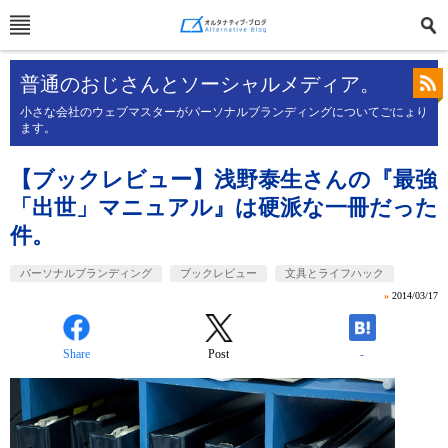
普通のおじさんとソーシャルメディア。
小さな会社のウェブマスターがパーソナルブランディングについてごにょり
ます。
【ブックレビュー】浅野泰生さんの『最強
「出世」マニュアル』は硬派な一冊だった
件。
パーソナルブランディング
ブックレビュー
文具とライフハック
»
2014/03/17
Share
Post
-