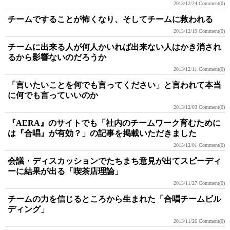
2013/12/24
Comment(0)
チームですることが怖くなり、そしてチームに救われる
2013/12/19
Comment(0)
チームに出来る人が何人かいれば出来ない人はかき消され
るから影響ないのだろうか
2013/12/11
Comment(0)
「言いたいことを何でも言ってください」と言われて本当
に何でも言っていいのか
2013/12/03
Comment(0)
『AERA』のサイトでも「社内のチームワーク育むために
は『合唱』が有効？」の記事を掲載いただきました
2013/12/01
Comment(0)
会議・ディスカッションでたちまち意見が出てスピーディ
ーに結果が出る「喫茶店理論」
2013/11/27
Comment(0)
チームの力を信じるところから生まれた「合唱チームビル
ディング」
2013/11/26
Comment(0)