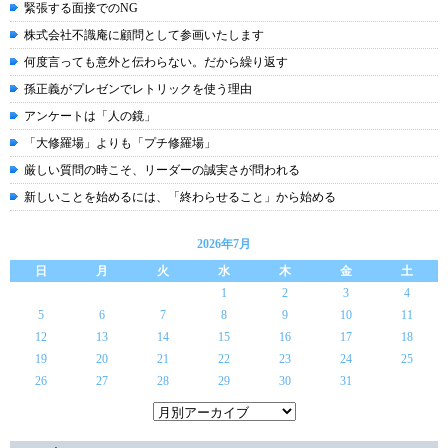
緊張する面接でのNG
株式会社不識庵に顧問として参画いたします
何度言っても意外と伝わらない。だから繰り返す
孫正義がプレゼンでレトリックを使う理由
アンケートは「人の鏡」
「大修羅場」よりも「プチ修羅場」
厳しい質問の時こそ、リーダーの誠実さが問われる
新しいことを始めるには、「終わらせること」から始める
2026年7月
日
月
火
水
木
金
土
1
2
3
4
5
6
7
8
9
10
11
12
13
14
15
16
17
18
19
20
21
22
23
24
25
26
27
28
29
30
31