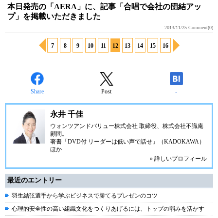
本日発売の「AERA」に、記事「合唱で会社の団結アッ
プ」を掲載いただきました
2013/11/25
Comment(0)
7
8
9
10
11
12
13
14
15
16
Share
Post
-
永井 千佳
ウォンツアンドバリュー株式会社 取締役、株式会社不識庵
顧問。
著書「DVD付 リーダーは低い声で話せ」（KADOKAWA）
ほか
» 詳しいプロフィール
最近のエントリー
羽生結弦選手から学ぶビジネスで勝てるプレゼンのコツ
心理的安全性の高い組織文化をつくりあげるには、トップの弱みを活かす