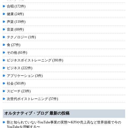
合唱 (172件)
健康 (24件)
声楽 (119件)
音楽 (69件)
テクノロジー (1件)
食 (27件)
その他 (61件)
ビジネスボイストレーニング (391件)
ビジネス (222件)
アプリケーション (3件)
社会 (501件)
スピーチ (23件)
次世代ボイストレーニング (57件)
オルタナティブ・ブログ 最新の投稿
割と知られていないYouTube事業の実態〜KPIや売上高など世界規模で今の
YouTubeを理解する〜