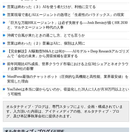
営業は終わった（３）AIを使う者だけが、利他に立てる
営業現場で進むAIエージェントの急増と「生産性のパラドックス」の現実
「巨大な万能HRエージェント」は必ず失敗する----Josh Bersinが描くHR 2030
と、マルチエージェント時代の人事
沖縄で台風が来たときの過ごし方、とでも言うか
営業は終わった（２）普遍はAIに、個別は人間に
【完全解説】AI駆動型M&Aとは何か――AIモデル＋Deep Researchアルゴリズ
ムで「会社の未来」から買収候補を逆算する
前年同期比43%成長、世界クラウド市場における上位3社シェアとネオクラウ
ド企業9社の影響
WordPress最強のチャットボット（圧倒的な高機能と高性能、業界最安値）を
実現した理由
YouTuberは本当に儲からないのか。収益化した20人に1人が月30万円以上とい
う可能性
オルタナティブ・ブログは、専門スタッフにより、企画・構成されていま
す。入力頂いた内容は、アイティメディアの他、オルタナティブ・ブロ
グ、及び本記事執筆会社に提供されます。
オルタナティブ・ブログ GUIDE