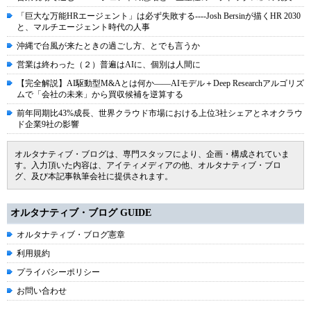
「巨大な万能HRエージェント」は必ず失敗する----Josh Bersinが描くHR 2030
と、マルチエージェント時代の人事
沖縄で台風が来たときの過ごし方、とでも言うか
営業は終わった（２）普遍はAIに、個別は人間に
【完全解説】AI駆動型M&Aとは何か――AIモデル＋Deep Researchアルゴリズ
ムで「会社の未来」から買収候補を逆算する
前年同期比43%成長、世界クラウド市場における上位3社シェアとネオクラウ
ド企業9社の影響
オルタナティブ・ブログは、専門スタッフにより、企画・構成されていま
す。入力頂いた内容は、アイティメディアの他、オルタナティブ・ブロ
グ、及び本記事執筆会社に提供されます。
オルタナティブ・ブログ GUIDE
オルタナティブ・ブログ憲章
利用規約
プライバシーポリシー
お問い合わせ