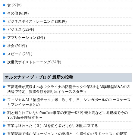
食 (27件)
その他 (61件)
ビジネスボイストレーニング (391件)
ビジネス (222件)
アプリケーション (3件)
社会 (501件)
スピーチ (23件)
次世代ボイストレーニング (57件)
オルタナティブ・ブログ 最新の投稿
三菱電機が買収すべきウクライナの防衛テック企業3社をAI駆動型M&Aの方
法論で特定、買収金額を割り出すケーススタディ
フィジカルAI「物流テック」米、欧、中、日、シンガポールのユースケース
とプレイヤーまとめ
割と知られていないYouTube事業の実態〜KPIや売上高など世界規模で今の
YouTubeを理解する〜
営業は終わった（３）AIを使う者だけが、利他に立てる
営業現場で進むAIエージェントの急増と「生産性のパラドックス」の現実