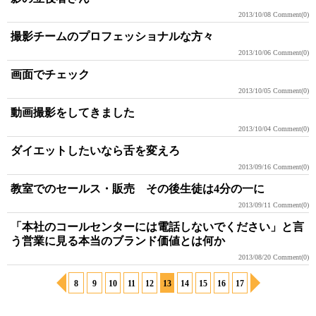
2013/10/08
Comment(0)
撮影チームのプロフェッショナルな方々
2013/10/06
Comment(0)
画面でチェック
2013/10/05
Comment(0)
動画撮影をしてきました
2013/10/04
Comment(0)
ダイエットしたいなら舌を変えろ
2013/09/16
Comment(0)
教室でのセールス・販売 その後生徒は4分の一に
2013/09/11
Comment(0)
「本社のコールセンターには電話しないでください」と言
う営業に見る本当のブランド価値とは何か
2013/08/20
Comment(0)
8
9
10
11
12
13
14
15
16
17