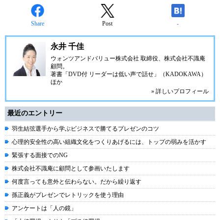
Share
Post
-
永井 千佳
ウォンツアンドバリュー株式会社 取締役、株式会社不識庵
顧問。
著書「DVD付 リーダーは低い声で話せ」（KADOKAWA）
ほか
» 詳しいプロフィール
最近のエントリー
羽生結弦選手から学ぶビジネスで勝てるプレゼンのコツ
心理的安全性の高い組織文化をつくりあげるには、トップの弱みを活かす
緊張する面接でのNG
株式会社不識庵に顧問として参画いたします
何度言っても意外と伝わらない。だから繰り返す
孫正義がプレゼンでレトリックを使う理由
アンケートは「人の鏡」