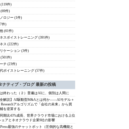
(119件)
(69件)
ノロジー (1件)
27件)
 (61件)
ネスボイストレーニング (391件)
ス (222件)
リケーション (3件)
(501件)
チ (23件)
代ボイストレーニング (57件)
タナティブ・ブログ 最新の投稿
は終わった（２）普遍はAIに、個別は人間に
全解説】AI駆動型M&Aとは何か――AIモデル＋
ep Researchアルゴリズムで「会社の未来」から買
補を逆算する
同期比43%成長、世界クラウド市場における上位
シェアとネオクラウド企業9社の影響
rdPress最強のチャットボット（圧倒的な高機能と