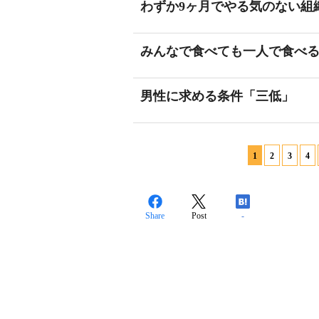
わずか9ヶ月でやる気のない組
みんなで食べても一人で食べ
男性に求める条件「三低」
1
2
3
4
Share
Post
-