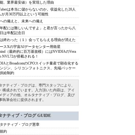
能、業界最安値）を実現した理由
uTuberは本当に儲からないのか。収益化した20人
人が月30万円以上という可能性
への備えと、未来への備え
年配には難しいんですよ」と君が言ったから八
日は年配記念日
は終わった（１）会ってもらえる理由が消えた
ースXの宇宙AIデータセンター用衛星
armind（最終的に百万基規模）にはNVIDIAのVera
bin NVL72が搭載される！
IDIAとBroadcomのCPOスイッチ量産で顕在化する
ンジン、シリコンフォトニクス、先端パッケー
供給制約
タナティブ・ブログは、専門スタッフにより、
・構成されています。入力頂いた内容は、アイ
メディアの他、オルタナティブ・ブログ、及び
事執筆会社に提供されます。
タナティブ・ブログ GUIDE
タナティブ・ブログ憲章
規約