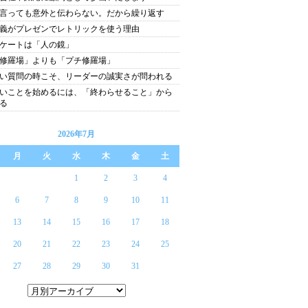
言っても意外と伝わらない。だから繰り返す
義がプレゼンでレトリックを使う理由
ケートは「人の鏡」
修羅場」よりも「プチ修羅場」
い質問の時こそ、リーダーの誠実さが問われる
いことを始めるには、「終わらせること」から
る
2026年7月
月
火
水
木
金
土
1
2
3
4
6
7
8
9
10
11
13
14
15
16
17
18
20
21
22
23
24
25
27
28
29
30
31