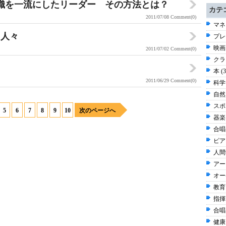
織を一流にしたリーダー その方法とは？
カテ
2011/07/08
Comment(0)
マネ
る人々
プレ
映画 
2011/07/02
Comment(0)
クラ
本 (
2011/06/29
Comment(0)
科学 
自然 
スポー
5
6
7
8
9
10
次のページへ
器楽 
合唱
ピアノ
人間学
アート
オー
教育 
指揮 
合唱 
健康 