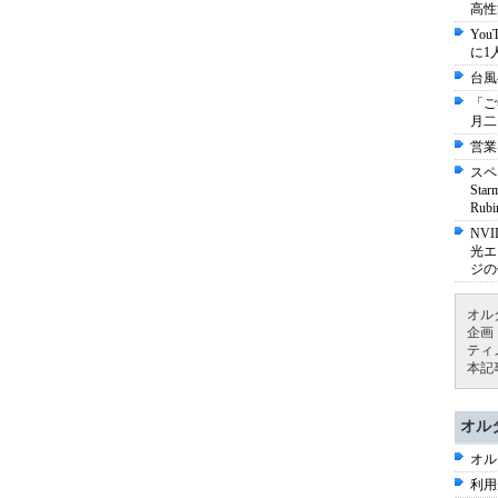
高性
Yo
に1
台風
「ご
月二
営業
スペ
St
Ru
NV
光エ
ジの
オル
企画
ティ
本記
オル
オル
利用