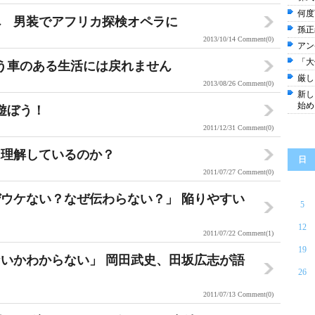
何度
へ 男装でアフリカ探検オペラに
孫正
2013/10/14
Comment(0)
アン
「大
う車のある生活には戻れません
厳し
2013/08/26
Comment(0)
新し
始め
と遊ぼう！
2011/12/31
Comment(0)
は理解しているのか？
日
2011/07/27
Comment(0)
ウケない？なぜ伝わらない？」 陥りやすい
5
12
2011/07/22
Comment(1)
19
いかわからない」 岡田武史、田坂広志が語
26
2011/07/13
Comment(0)