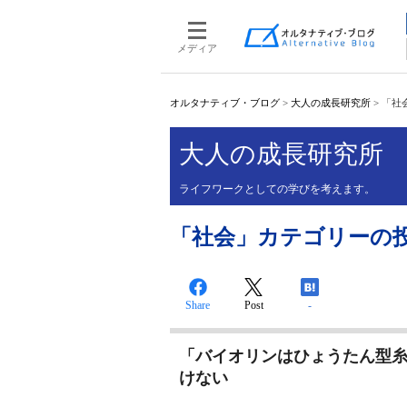
メディア
オルタナティブ・ブログ
>
大人の成長研究所
>
「社
大人の成長研究所
ライフワークとしての学びを考えます。
「社会」カテゴリーの
Share
Post
-
「バイオリンはひょうたん型
けない