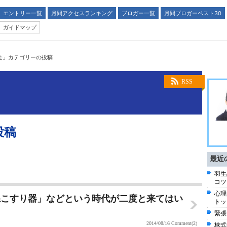
エントリー一覧
月間アクセスランキング
ブロガー一覧
月間ブロガーベスト30
ガイドマップ
会」カテゴリーの投稿
RSS
投稿
最近
羽生
コツ
心理
糸こすり器」などという時代が二度と来てはい
トッ
緊張
2014/08/16
Comment(2)
株式