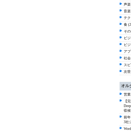
声楽 
音楽 
テク
食 (
その他
ビジ
ビジネ
アプ
社会 
スピー
次世
オル
営業
【完
De
収候
前年
3社
Wo