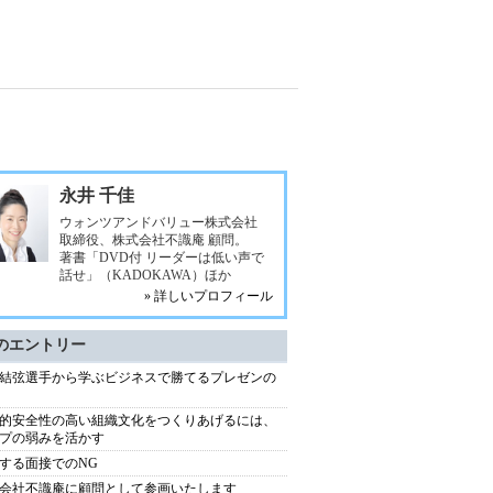
永井 千佳
ウォンツアンドバリュー株式会社
取締役、株式会社不識庵 顧問。
著書「DVD付 リーダーは低い声で
話せ」（KADOKAWA）ほか
» 詳しいプロフィール
のエントリー
結弦選手から学ぶビジネスで勝てるプレゼンの
的安全性の高い組織文化をつくりあげるには、
プの弱みを活かす
する面接でのNG
会社不識庵に顧問として参画いたします