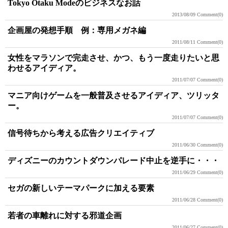
Tokyo Otaku Modeのビジネスなお話
2013/08/09
Comment(0)
企画屋の発想手順 例：専用メガネ編
2011/08/11
Comment(0)
女性をマラソンで完走させ、かつ、もう一度走りたいと思
わせるアイディア。
2011/07/07
Comment(0)
マニア向けゲームを一般普及させるアイディア、ツリッタ
ー。
2011/07/07
Comment(0)
信号待ちから考える広告クリエイティブ
2011/06/30
Comment(0)
ディズニーのカウントダウンパレード中止を逆手に・・・
2011/06/29
Comment(0)
セガの新しいテーマパークに加える要素
2011/06/28
Comment(0)
若者の車離れに対する邪道企画
2011/06/27
Comment(0)