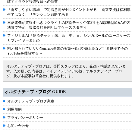
ぼすクラウド設備投資への影響
「両立しやすい職場」で定着意向が44.9ポイント上がる----両立支援は福利厚
生ではなく、リテンション戦略である
三菱電機が買収すべきウクライナの防衛テック企業3社をAI駆動型M&Aの方
法論で特定、買収金額を割り出すケーススタディ
フィジカルAI「物流テック」米、欧、中、日、シンガポールのユースケース
とプレイヤーまとめ
割と知られていないYouTube事業の実態〜KPIや売上高など世界規模で今の
YouTubeを理解する〜
オルタナティブ・ブログは、専門スタッフにより、企画・構成されていま
す。入力頂いた内容は、アイティメディアの他、オルタナティブ・ブロ
グ、及び本記事執筆会社に提供されます。
オルタナティブ・ブログ GUIDE
オルタナティブ・ブログ憲章
利用規約
プライバシーポリシー
お問い合わせ