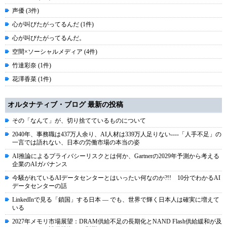
声優 (3件)
心が叫びたがってるんだ (1件)
心が叫びたがってるんだ。
空間×ソーシャルメディア (4件)
竹達彩奈 (1件)
花澤香菜 (1件)
オルタナティブ・ブログ 最新の投稿
その「なんて」が、切り捨てているものについて
2040年、事務職は437万人余り、AI人材は339万人足りない----「人手不足」の
一言では語れない、日本の労働市場の本当の姿
AI推論によるプライバシーリスクとは何か、Gartnerの2029年予測から考える
企業のAIガバナンス
今騒がれているAIデータセンターとはいったい何なのか?!! 10分でわかるAI
データセンターの話
LinkedInで見る「鎖国」する日本 ― でも、世界で輝く日本人は確実に増えて
いる
2027年メモリ市場展望：DRAM供給不足の長期化とNAND Flash供給緩和が及