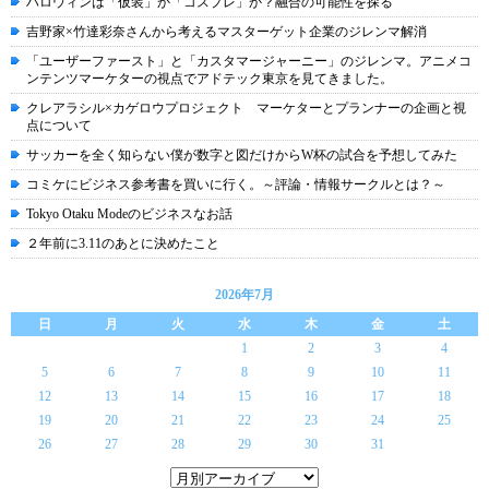
ハロウィンは「仮装」か「コスプレ」か？融合の可能性を探る
吉野家×竹達彩奈さんから考えるマスターゲット企業のジレンマ解消
「ユーザーファースト」と「カスタマージャーニー」のジレンマ。アニメコ
ンテンツマーケターの視点でアドテック東京を見てきました。
クレアラシル×カゲロウプロジェクト マーケターとプランナーの企画と視
点について
サッカーを全く知らない僕が数字と図だけからW杯の試合を予想してみた
コミケにビジネス参考書を買いに行く。～評論・情報サークルとは？～
Tokyo Otaku Modeのビジネスなお話
２年前に3.11のあとに決めたこと
2026年7月
日
月
火
水
木
金
土
1
2
3
4
5
6
7
8
9
10
11
12
13
14
15
16
17
18
19
20
21
22
23
24
25
26
27
28
29
30
31