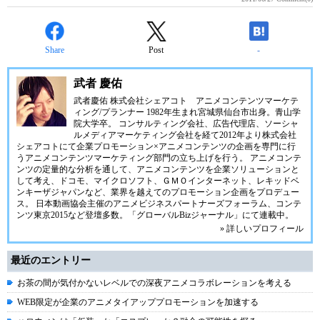
Share
Post
-
武者 慶佑
武者慶佑 株式会社シェアコト アニメコンテンツマーケテ
ィング/プランナー 1982年生まれ宮城県仙台市出身。青山学
院大学卒。 コンサルティング会社、広告代理店、ソーシャ
ルメディアマーケティング会社を経て2012年より株式会社
シェアコトにて企業プロモーション×アニメコンテンツの企画を専門に行
うアニメコンテンツマーケティング部門の立ち上げを行う。 アニメコンテ
ンツの定量的な分析を通して、アニメコンテンツを企業ソリューションと
して考え、ドコモ、マイクロソフト、ＧＭＯインターネット、レキッドベ
ンキーザジャパンなど、業界を越えてのプロモーション企画をプロデュー
ス。 日本動画協会主催のアニメビジネスパートナーズフォーラム、コンテ
ンツ東京2015など登壇多数。「グローバルBizジャーナル」にて連載中。
» 詳しいプロフィール
最近のエントリー
お茶の間が気付かないレベルでの深夜アニメコラボレーションを考える
WEB限定が企業のアニメタイアッププロモーションを加速する