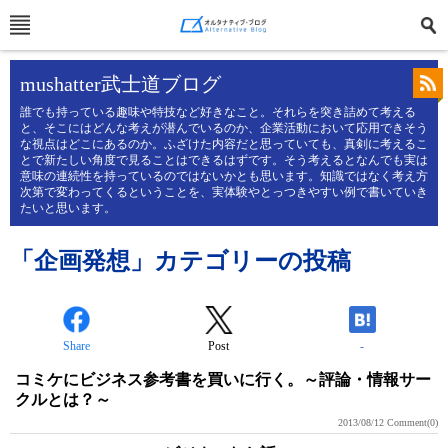
mushatter武士道ブログ
誰でも持っている趣味や特技など好きなこと。それらを突き詰めて考える
と、そこにはどんな考えが潜んでいるのか、企業活動において応用できそう
な視点はどこにあるのか。ふざけた内容だと思っていても、真剣に考えるこ
とで新たしい角度で見ることはできるはずです。そう考えるとなんでも実は
意味の連続性を持っているのではないかとも思います。知識ではなく考え方
次第で変わってくるということを、実体験やとっつきやすい例で書いていき
たいと思います。
「企画発想」カテゴリーの投稿
Share
Post
-
コミケにビジネス参考書を買いに行く。～評論・情報サー
クルとは？～
2013/08/12
Comment(0)