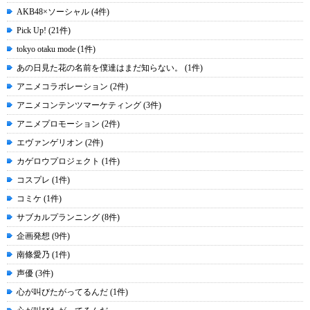
AKB48×ソーシャル (4件)
Pick Up! (21件)
tokyo otaku mode (1件)
あの日見た花の名前を僕達はまだ知らない。 (1件)
アニメコラボレーション (2件)
アニメコンテンツマーケティング (3件)
アニメプロモーション (2件)
エヴァンゲリオン (2件)
カゲロウプロジェクト (1件)
コスプレ (1件)
コミケ (1件)
サブカルプランニング (8件)
企画発想 (9件)
南條愛乃 (1件)
声優 (3件)
心が叫びたがってるんだ (1件)