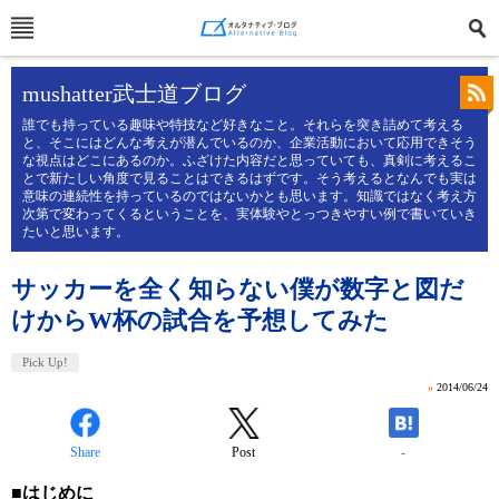
mushatter武士道ブログ
誰でも持っている趣味や特技など好きなこと。それらを突き詰めて考える
と、そこにはどんな考えが潜んでいるのか、企業活動において応用できそう
な視点はどこにあるのか。ふざけた内容だと思っていても、真剣に考えるこ
とで新たしい角度で見ることはできるはずです。そう考えるとなんでも実は
意味の連続性を持っているのではないかとも思います。知識ではなく考え方
次第で変わってくるということを、実体験やとっつきやすい例で書いていき
たいと思います。
サッカーを全く知らない僕が数字と図だ
けからW杯の試合を予想してみた
Pick Up!
»
2014/06/24
Share
Post
-
■はじめに