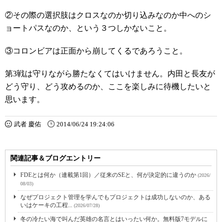
②その際の選択肢はクロスなのか切り込みなのか中へのシ
ョートパスなのか、という３つしかないこと。
③コロンビアは正面から崩してくるであろうこと。
第3戦は守りながら勝たなくてはいけません。内田と長友が
どう守り、どう攻めるのか、ここを楽しみに待機したいと
思います。
武者 慶佑
2014/06/24 19:24:06
関連記事＆ブログエントリー
FDEとは何か（連載第1回）／従来のSEと、何が決定的に違うのか
(2026/
08/03)
なぜプロジェクト管理を学んでもプロジェクトは成功しないのか、ある
いはケーキの工程...
(2026/07/28)
冬の冷たい海で叫んだ英雄の名言とはいったい何か。無料版7モデルに