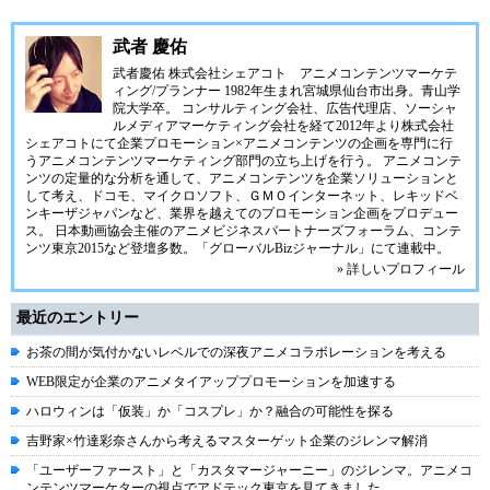
武者 慶佑
武者慶佑 株式会社シェアコト アニメコンテンツマーケテ
ィング/プランナー 1982年生まれ宮城県仙台市出身。青山学
院大学卒。 コンサルティング会社、広告代理店、ソーシャ
ルメディアマーケティング会社を経て2012年より株式会社
シェアコトにて企業プロモーション×アニメコンテンツの企画を専門に行
うアニメコンテンツマーケティング部門の立ち上げを行う。 アニメコンテ
ンツの定量的な分析を通して、アニメコンテンツを企業ソリューションと
して考え、ドコモ、マイクロソフト、ＧＭＯインターネット、レキッドベ
ンキーザジャパンなど、業界を越えてのプロモーション企画をプロデュー
ス。 日本動画協会主催のアニメビジネスパートナーズフォーラム、コンテ
ンツ東京2015など登壇多数。「グローバルBizジャーナル」にて連載中。
» 詳しいプロフィール
最近のエントリー
お茶の間が気付かないレベルでの深夜アニメコラボレーションを考える
WEB限定が企業のアニメタイアッププロモーションを加速する
ハロウィンは「仮装」か「コスプレ」か？融合の可能性を探る
吉野家×竹達彩奈さんから考えるマスターゲット企業のジレンマ解消
「ユーザーファースト」と「カスタマージャーニー」のジレンマ。アニメコ
ンテンツマーケターの視点でアドテック東京を見てきました。