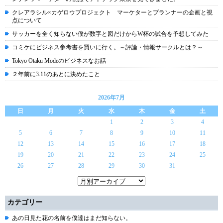
クレアラシル×カゲロウプロジェクト マーケターとプランナーの企画と視
点について
サッカーを全く知らない僕が数字と図だけからW杯の試合を予想してみた
コミケにビジネス参考書を買いに行く。～評論・情報サークルとは？～
Tokyo Otaku Modeのビジネスなお話
２年前に3.11のあとに決めたこと
2026年7月
日
月
火
水
木
金
土
1
2
3
4
5
6
7
8
9
10
11
12
13
14
15
16
17
18
19
20
21
22
23
24
25
26
27
28
29
30
31
カテゴリー
あの日見た花の名前を僕達はまだ知らない。