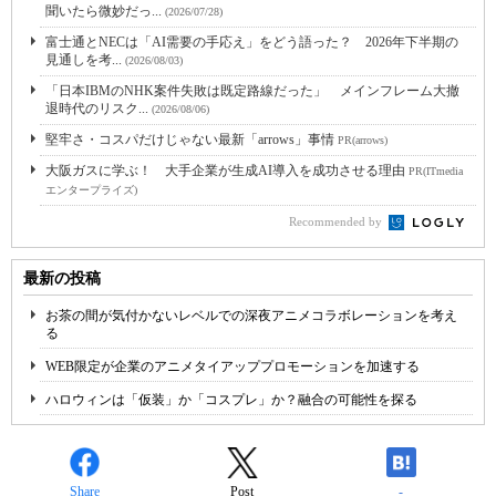
聞いたら微妙だっ...
(2026/07/28)
富士通とNECは「AI需要の手応え」をどう語った？ 2026年下半期の
見通しを考...
(2026/08/03)
「日本IBMのNHK案件失敗は既定路線だった」 メインフレーム大撤
退時代のリスク...
(2026/08/06)
堅牢さ・コスパだけじゃない最新「arrows」事情
PR(arrows)
大阪ガスに学ぶ！ 大手企業が生成AI導入を成功させる理由
PR(ITmedia
エンタープライズ)
Recommended by
最新の投稿
お茶の間が気付かないレベルでの深夜アニメコラボレーションを考え
る
WEB限定が企業のアニメタイアッププロモーションを加速する
ハロウィンは「仮装」か「コスプレ」か？融合の可能性を探る
Share
Post
-