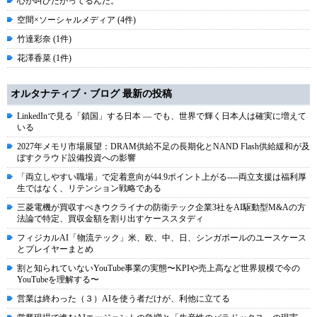
心が叫びたがってるんだ。
空間×ソーシャルメディア (4件)
竹達彩奈 (1件)
花澤香菜 (1件)
オルタナティブ・ブログ 最新の投稿
LinkedInで見る「鎖国」する日本 ― でも、世界で輝く日本人は確実に増えて
いる
2027年メモリ市場展望：DRAM供給不足の長期化とNAND Flash供給緩和が及
ぼすクラウド設備投資への影響
「両立しやすい職場」で定着意向が44.9ポイント上がる----両立支援は福利厚
生ではなく、リテンション戦略である
三菱電機が買収すべきウクライナの防衛テック企業3社をAI駆動型M&Aの方
法論で特定、買収金額を割り出すケーススタディ
フィジカルAI「物流テック」米、欧、中、日、シンガポールのユースケース
とプレイヤーまとめ
割と知られていないYouTube事業の実態〜KPIや売上高など世界規模で今の
YouTubeを理解する〜
営業は終わった（３）AIを使う者だけが、利他に立てる