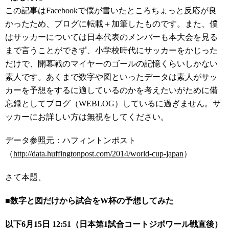
この記事はFacebookで僕が書いたところちょっと反応が良
かったため、ブログに転載＋加筆したものです。また、僕
はサッカーについては日本代表のメンバーも本大会を見る
まで言うことができず、小学校時代にサッカーをかじった
だけで、開幕戦のマイヤーのゴールの記憶くらいしかない
素人です。あくまで数字や図といったデータは素人がサッ
カーを予想をするに適しているのかを考えたいがために備
忘録としてブログ（WEBLOG）しているに過ぎません。サ
ッカーにお詳しい方は無視をしてください。
データ参照元：
ハフィントンポスト
（
http://data.huffingtonpost.com/2014/world-cup-japan
）
さて本題、
■数字と図だけから試合をW杯の予想してみた
以下6月15日 12:51（日本第1試合コートジボワール戦直後）