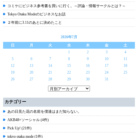
コミケにビジネス参考書を買いに行く。～評論・情報サークルとは？～
Tokyo Otaku Modeのビジネスなお話
２年前に3.11のあとに決めたこと
2026年7月
日
月
火
水
木
金
土
1
2
3
4
5
6
7
8
9
10
11
12
13
14
15
16
17
18
19
20
21
22
23
24
25
26
27
28
29
30
31
カテゴリー
あの日見た花の名前を僕達はまだ知らない。
AKB48×ソーシャル (4件)
Pick Up! (21件)
tokyo otaku mode (1件)