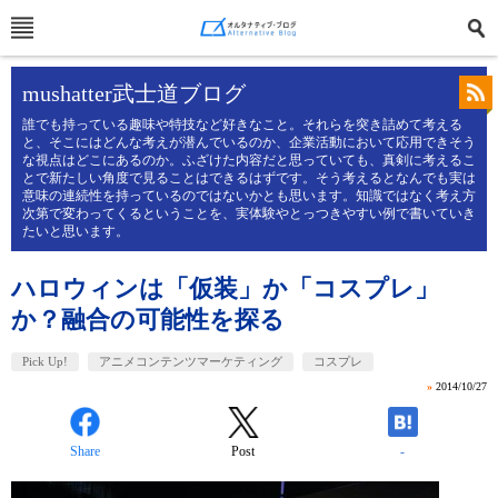
mushatter武士道ブログ
誰でも持っている趣味や特技など好きなこと。それらを突き詰めて考える
と、そこにはどんな考えが潜んでいるのか、企業活動において応用できそう
な視点はどこにあるのか。ふざけた内容だと思っていても、真剣に考えるこ
とで新たしい角度で見ることはできるはずです。そう考えるとなんでも実は
意味の連続性を持っているのではないかとも思います。知識ではなく考え方
次第で変わってくるということを、実体験やとっつきやすい例で書いていき
たいと思います。
ハロウィンは「仮装」か「コスプレ」
か？融合の可能性を探る
Pick Up!
アニメコンテンツマーケティング
コスプレ
»
2014/10/27
Share
Post
-