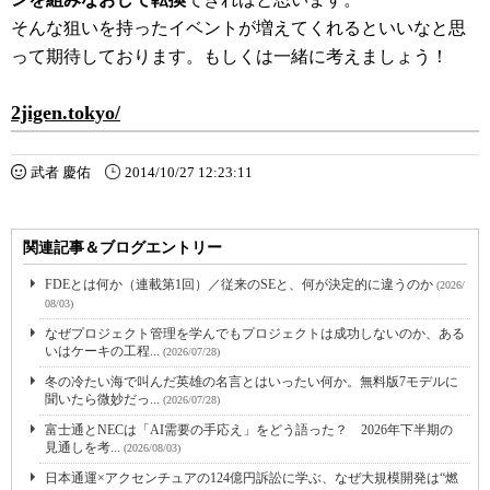
そんな狙いを持ったイベントが増えてくれるといいなと思
って期待しております。もしくは一緒に考えましょう！
2jigen.tokyo/
武者 慶佑
2014/10/27 12:23:11
関連記事＆ブログエントリー
FDEとは何か（連載第1回）／従来のSEと、何が決定的に違うのか
(2026/
08/03)
なぜプロジェクト管理を学んでもプロジェクトは成功しないのか、ある
いはケーキの工程...
(2026/07/28)
冬の冷たい海で叫んだ英雄の名言とはいったい何か。無料版7モデルに
聞いたら微妙だっ...
(2026/07/28)
富士通とNECは「AI需要の手応え」をどう語った？ 2026年下半期の
見通しを考...
(2026/08/03)
日本通運×アクセンチュアの124億円訴訟に学ぶ、なぜ大規模開発は“燃