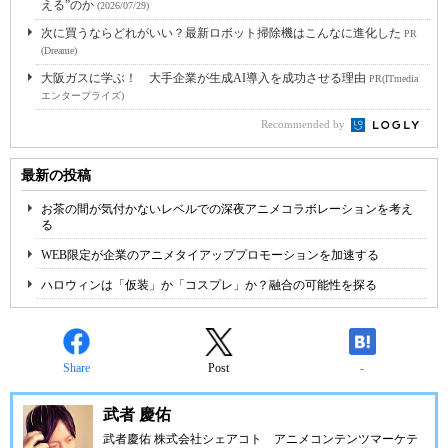
える”のか
(2026/07/29)
次に買うならどれがいい？最新ロボット掃除機はこんなに進化した
PR
(Dreame)
大阪ガスに学ぶ！ 大手企業が生成AI導入を成功させる理由
PR(ITmedia
エンタープライズ)
Recommended by
最新の投稿
お茶の間が気付かないレベルでの深夜アニメコラボレーションを考え
る
WEB限定が企業のアニメタイアッププロモーションを加速する
ハロウィンは「仮装」か「コスプレ」か？融合の可能性を探る
Share
Post
-
武者 慶佑
武者慶佑 株式会社シェアコト アニメコンテンツマーケテ