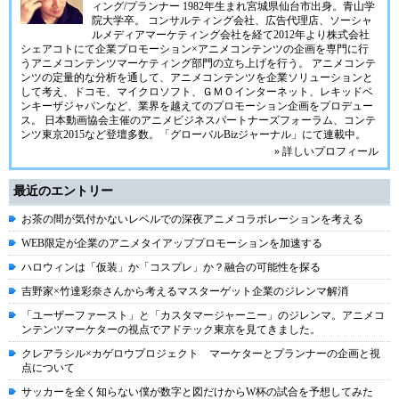
ィング/プランナー 1982年生まれ宮城県仙台市出身。青山学
院大学卒。 コンサルティング会社、広告代理店、ソーシャ
ルメディアマーケティング会社を経て2012年より株式会社
シェアコトにて企業プロモーション×アニメコンテンツの企画を専門に行
うアニメコンテンツマーケティング部門の立ち上げを行う。 アニメコンテ
ンツの定量的な分析を通して、アニメコンテンツを企業ソリューションと
して考え、ドコモ、マイクロソフト、ＧＭＯインターネット、レキッドベ
ンキーザジャパンなど、業界を越えてのプロモーション企画をプロデュー
ス。 日本動画協会主催のアニメビジネスパートナーズフォーラム、コンテ
ンツ東京2015など登壇多数。「グローバルBizジャーナル」にて連載中。
» 詳しいプロフィール
最近のエントリー
お茶の間が気付かないレベルでの深夜アニメコラボレーションを考える
WEB限定が企業のアニメタイアッププロモーションを加速する
ハロウィンは「仮装」か「コスプレ」か？融合の可能性を探る
吉野家×竹達彩奈さんから考えるマスターゲット企業のジレンマ解消
「ユーザーファースト」と「カスタマージャーニー」のジレンマ。アニメコ
ンテンツマーケターの視点でアドテック東京を見てきました。
クレアラシル×カゲロウプロジェクト マーケターとプランナーの企画と視
点について
サッカーを全く知らない僕が数字と図だけからW杯の試合を予想してみた