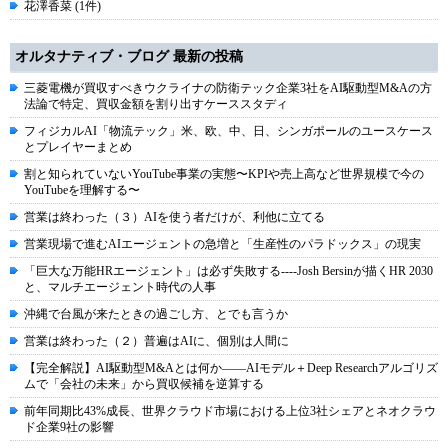
花澤香菜 (1件)
オルタナティブ・ブログ 最新の投稿
三菱電機が買収すべきウクライナの防衛テック企業3社をAI駆動型M&Aの方
法論で特定、買収金額を割り出すケーススタディ
フィジカルAI「物流テック」米、欧、中、日、シンガポールのユースケース
とプレイヤーまとめ
割と知られていないYouTube事業の実態〜KPIや売上高など世界規模で今の
YouTubeを理解する〜
営業は終わった（３）AIを使う者だけが、利他に立てる
営業現場で進むAIエージェントの急増と「生産性のパラドックス」の現実
「巨大な万能HRエージェント」は必ず失敗する----Josh Bersinが描くHR 2030
と、マルチエージェント時代の人事
沖縄で台風が来たときの過ごし方、とでも言うか
営業は終わった（２）普遍はAIに、個別は人間に
【完全解説】AI駆動型M&Aとは何か――AIモデル＋Deep Researchアルゴリズ
ムで「会社の未来」から買収候補を逆算する
前年同期比43%成長、世界クラウド市場における上位3社シェアとネオクラウ
ド企業9社の影響