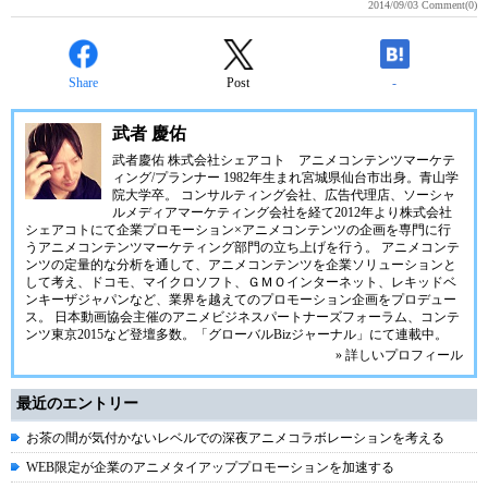
2014/09/03
Comment(0)
Share
Post
-
武者 慶佑
武者慶佑 株式会社シェアコト アニメコンテンツマーケテ
ィング/プランナー 1982年生まれ宮城県仙台市出身。青山学
院大学卒。 コンサルティング会社、広告代理店、ソーシャ
ルメディアマーケティング会社を経て2012年より株式会社
シェアコトにて企業プロモーション×アニメコンテンツの企画を専門に行
うアニメコンテンツマーケティング部門の立ち上げを行う。 アニメコンテ
ンツの定量的な分析を通して、アニメコンテンツを企業ソリューションと
して考え、ドコモ、マイクロソフト、ＧＭＯインターネット、レキッドベ
ンキーザジャパンなど、業界を越えてのプロモーション企画をプロデュー
ス。 日本動画協会主催のアニメビジネスパートナーズフォーラム、コンテ
ンツ東京2015など登壇多数。「グローバルBizジャーナル」にて連載中。
» 詳しいプロフィール
最近のエントリー
お茶の間が気付かないレベルでの深夜アニメコラボレーションを考える
WEB限定が企業のアニメタイアッププロモーションを加速する