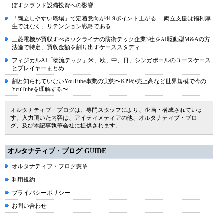
ぼすクラウド設備投資への影響
「両立しやすい職場」で定着意向が44.9ポイント上がる----両立支援は福利厚
生ではなく、リテンション戦略である
三菱電機が買収すべきウクライナの防衛テック企業3社をAI駆動型M&Aの方
法論で特定、買収金額を割り出すケーススタディ
フィジカルAI「物流テック」米、欧、中、日、シンガポールのユースケース
とプレイヤーまとめ
割と知られていないYouTube事業の実態〜KPIや売上高など世界規模で今の
YouTubeを理解する〜
オルタナティブ・ブログは、専門スタッフにより、企画・構成されていま
す。入力頂いた内容は、アイティメディアの他、オルタナティブ・ブロ
グ、及び本記事執筆会社に提供されます。
オルタナティブ・ブログ GUIDE
オルタナティブ・ブログ憲章
利用規約
プライバシーポリシー
お問い合わせ