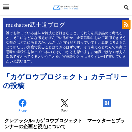
mushatter武士道ブログ
誰でも持っている趣味や特技など好きなこと。それらを突き詰めて考える
と、そこにはどんな考えが潜んでいるのか、企業活動において応用できそう
な視点はどこにあるのか。ふざけた内容だと思っていても、真剣に考えるこ
とで新たしい角度で見ることはできるはずです。そう考えるとなんでも実は
意味の連続性を持っているのではないかとも思います。知識ではなく考え方
次第で変わってくるということを、実体験やとっつきやすい例で書いていき
たいと思います。
「カゲロウプロジェクト」カテゴリー
の投稿
Share
Post
-
クレアラシル×カゲロウプロジェクト マーケターとプラ
ンナーの企画と視点について