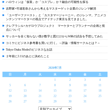
ハロウィンは「仮装」か「コスプレ」か？融合の可能性を探る
吉野家×竹達彩奈さんから考えるマスターゲット企業のジレンマ解消
「ユーザーファースト」と「カスタマージャーニー」のジレンマ。アニメコ
ンテンツマーケターの視点でアドテック東京を見てきました。
クレアラシル×カゲロウプロジェクト マーケターとプランナーの企画と視
点について
サッカーを全く知らない僕が数字と図だけからW杯の試合を予想してみた
コミケにビジネス参考書を買いに行く。～評論・情報サークルとは？～
Tokyo Otaku Modeのビジネスなお話
２年前に3.11のあとに決めたこと
2026年7月
日
月
火
水
木
金
土
1
2
3
4
5
6
7
8
9
10
11
12
13
14
15
16
17
18
19
20
21
22
23
24
25
26
27
28
29
30
31