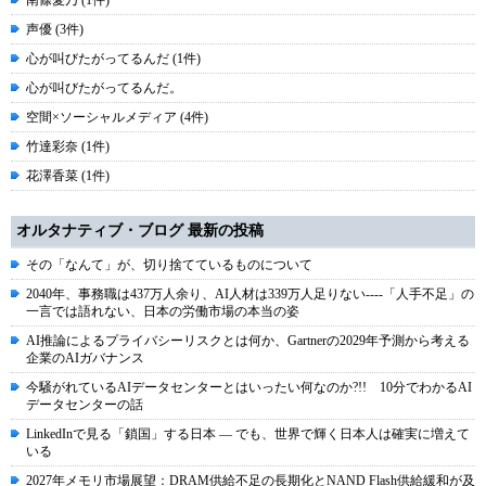
南條愛乃 (1件)
声優 (3件)
心が叫びたがってるんだ (1件)
心が叫びたがってるんだ。
空間×ソーシャルメディア (4件)
竹達彩奈 (1件)
花澤香菜 (1件)
オルタナティブ・ブログ 最新の投稿
その「なんて」が、切り捨てているものについて
2040年、事務職は437万人余り、AI人材は339万人足りない----「人手不足」の
一言では語れない、日本の労働市場の本当の姿
AI推論によるプライバシーリスクとは何か、Gartnerの2029年予測から考える
企業のAIガバナンス
今騒がれているAIデータセンターとはいったい何なのか?!! 10分でわかるAI
データセンターの話
LinkedInで見る「鎖国」する日本 ― でも、世界で輝く日本人は確実に増えて
いる
2027年メモリ市場展望：DRAM供給不足の長期化とNAND Flash供給緩和が及