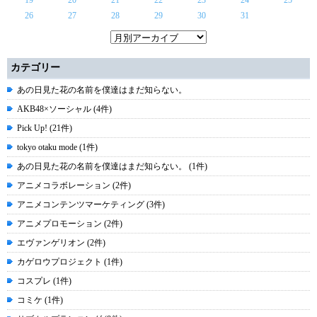
19
20
21
22
23
24
25
26
27
28
29
30
31
カテゴリー
あの日見た花の名前を僕達はまだ知らない。
AKB48×ソーシャル (4件)
Pick Up! (21件)
tokyo otaku mode (1件)
あの日見た花の名前を僕達はまだ知らない。 (1件)
アニメコラボレーション (2件)
アニメコンテンツマーケティング (3件)
アニメプロモーション (2件)
エヴァンゲリオン (2件)
カゲロウプロジェクト (1件)
コスプレ (1件)
コミケ (1件)