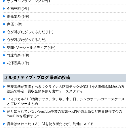
サブカルプランニング (8件)
企画発想 (9件)
南條愛乃 (1件)
声優 (3件)
心が叫びたがってるんだ (1件)
心が叫びたがってるんだ。
空間×ソーシャルメディア (4件)
竹達彩奈 (1件)
花澤香菜 (1件)
オルタナティブ・ブログ 最新の投稿
三菱電機が買収すべきウクライナの防衛テック企業3社をAI駆動型M&Aの方
法論で特定、買収金額を割り出すケーススタディ
フィジカルAI「物流テック」米、欧、中、日、シンガポールのユースケース
とプレイヤーまとめ
割と知られていないYouTube事業の実態〜KPIや売上高など世界規模で今の
YouTubeを理解する〜
営業は終わった（３）AIを使う者だけが、利他に立てる