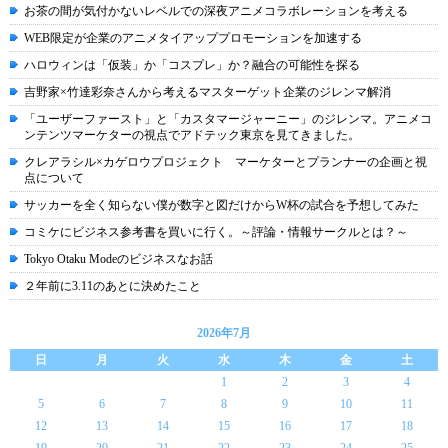
お茶の間が気付かないレベルでの深夜アニメコラボレーションを考える
WEB限定が企業のアニメタイアッププロモーションを加速する
ハロウィンは「仮装」か「コスプレ」か？融合の可能性を探る
吉野家×竹達彩奈さんから考えるマスターゲット企業のジレンマ解消
「ユーザーファースト」と「カスタマージャーニー」のジレンマ。アニメコ
ンテンツマーケターの視点でアドテック東京を見てきました。
クレアラシル×カゲロウプロジェクト マーケターとプランナーの企画と視
点について
サッカーを全く知らない僕が数字と図だけからW杯の試合を予想してみた
コミケにビジネス参考書を買いに行く。～評論・情報サークルとは？～
Tokyo Otaku Modeのビジネスなお話
２年前に3.11のあとに決めたこと
2026年7月
日
月
火
水
木
金
土
1
2
3
4
5
6
7
8
9
10
11
12
13
14
15
16
17
18