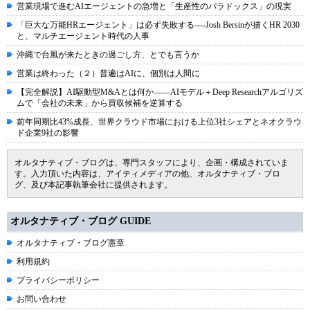
営業現場で進むAIエージェントの急増と「生産性のパラドックス」の現実
「巨大な万能HRエージェント」は必ず失敗する----Josh Bersinが描くHR 2030
と、マルチエージェント時代の人事
沖縄で台風が来たときの過ごし方、とでも言うか
営業は終わった（２）普遍はAIに、個別は人間に
【完全解説】AI駆動型M&Aとは何か――AIモデル＋Deep Researchアルゴリズ
ムで「会社の未来」から買収候補を逆算する
前年同期比43%成長、世界クラウド市場における上位3社シェアとネオクラウ
ド企業9社の影響
オルタナティブ・ブログは、専門スタッフにより、企画・構成されていま
す。入力頂いた内容は、アイティメディアの他、オルタナティブ・ブロ
グ、及び本記事執筆会社に提供されます。
オルタナティブ・ブログ GUIDE
オルタナティブ・ブログ憲章
利用規約
プライバシーポリシー
お問い合わせ