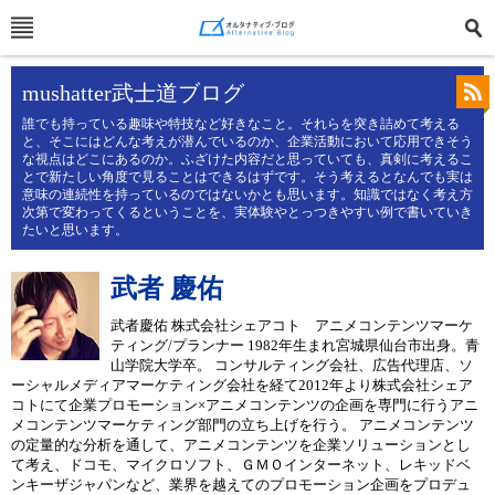
mushatter武士道ブログ
誰でも持っている趣味や特技など好きなこと。それらを突き詰めて考える
と、そこにはどんな考えが潜んでいるのか、企業活動において応用できそう
な視点はどこにあるのか。ふざけた内容だと思っていても、真剣に考えるこ
とで新たしい角度で見ることはできるはずです。そう考えるとなんでも実は
意味の連続性を持っているのではないかとも思います。知識ではなく考え方
次第で変わってくるということを、実体験やとっつきやすい例で書いていき
たいと思います。
武者 慶佑
武者慶佑 株式会社シェアコト アニメコンテンツマーケ
ティング/プランナー 1982年生まれ宮城県仙台市出身。青
山学院大学卒。 コンサルティング会社、広告代理店、ソ
ーシャルメディアマーケティング会社を経て2012年より株式会社シェア
コトにて企業プロモーション×アニメコンテンツの企画を専門に行うアニ
メコンテンツマーケティング部門の立ち上げを行う。 アニメコンテンツ
の定量的な分析を通して、アニメコンテンツを企業ソリューションとし
て考え、ドコモ、マイクロソフト、ＧＭＯインターネット、レキッドベ
ンキーザジャパンなど、業界を越えてのプロモーション企画をプロデュ