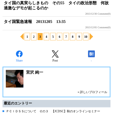
タイ国の真実らしきもの その55 タイの政治形態 何故
過激なデモが起こるのか
2013/12/30
Comment(0)
タイ国緊急速報 20131205 13:35
2013/12/05
Comment(0)
1
2
3
4
5
6
7
8
9
10
Share
Post
-
宮沢 純一
» 詳しいプロフィール
最近のエントリー
ＰＣＩＤＳＳについて その３ 【JCDSC】秋のオンラインセミナー