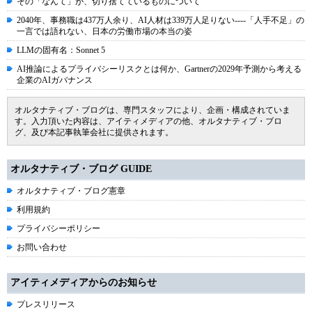
その「なんて」が、切り捨てているものについて
2040年、事務職は437万人余り、AI人材は339万人足りない----「人手不足」の
一言では語れない、日本の労働市場の本当の姿
LLMの固有名：Sonnet 5
AI推論によるプライバシーリスクとは何か、Gartnerの2029年予測から考える
企業のAIガバナンス
オルタナティブ・ブログは、専門スタッフにより、企画・構成されていま
す。入力頂いた内容は、アイティメディアの他、オルタナティブ・ブロ
グ、及び本記事執筆会社に提供されます。
オルタナティブ・ブログ GUIDE
オルタナティブ・ブログ憲章
利用規約
プライバシーポリシー
お問い合わせ
アイティメディアからのお知らせ
プレスリリース