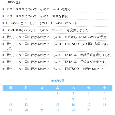
_10/25(金)
ＰＣＩＤＳＳについて その２ Ver 4.0の対応
ＰＣＩＤＳＳについて その１ 簡単な解説
HP 245 G9といっしょ その１ HP 245 G9にシフト
14s-dk0000といっしょ その５ バッテリーを交換しました。
果たしてタイ国に行けるのか？ その５ ５月からTEST&GO終了の予定
果たしてタイ国に行けるのか？ その４ TEST&GO タイ国に入国できま
した。
果たしてタイ国に行けるのか？ その3 TEST&GO 申請手続き通りました
果たしてタイ国に行けるのか？ その2 TEST&GO 手続きが大変です。
果たしてタイ国に行けるのか？ その１ TEST&GO で行けるのか？
2026年7月
日
月
火
水
木
金
土
1
2
3
4
5
6
7
8
9
10
11
12
13
14
15
16
17
18
19
20
21
22
23
24
25