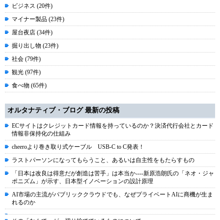
ビジネス (20件)
マイナー製品 (23件)
屋台夜店 (34件)
掘り出し物 (23件)
社会 (79件)
観光 (97件)
食べ物 (65件)
オルタナティブ・ブログ 最新の投稿
ECサイトはクレジットカード情報を持っているのか？決済代行会社とカード
情報非保持化の仕組み
cheeroより巻き取り式ケーブル USB-C to C発表！
ラストパーソンになってもらうこと、あるいは自主性をもたらすもの
「日本は改良は得意だが創造は苦手」は本当か----新原浩朗氏の「ネオ・ジャ
ポニズム」が示す、日本型イノベーションの設計原理
AI市場の主流がパブリッククラウドでも、なぜプライベートAIに商機が生ま
れるのか