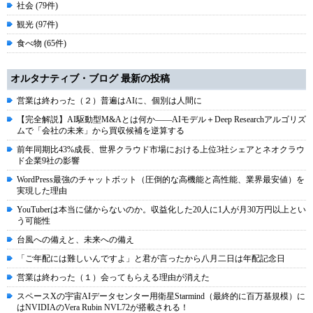
社会 (79件)
観光 (97件)
食べ物 (65件)
オルタナティブ・ブログ 最新の投稿
営業は終わった（２）普遍はAIに、個別は人間に
【完全解説】AI駆動型M&Aとは何か――AIモデル＋Deep Researchアルゴリズ
ムで「会社の未来」から買収候補を逆算する
前年同期比43%成長、世界クラウド市場における上位3社シェアとネオクラウ
ド企業9社の影響
WordPress最強のチャットボット（圧倒的な高機能と高性能、業界最安値）を
実現した理由
YouTuberは本当に儲からないのか。収益化した20人に1人が月30万円以上とい
う可能性
台風への備えと、未来への備え
「ご年配には難しいんですよ」と君が言ったから八月二日は年配記念日
営業は終わった（１）会ってもらえる理由が消えた
スペースXの宇宙AIデータセンター用衛星Starmind（最終的に百万基規模）に
はNVIDIAのVera Rubin NVL72が搭載される！