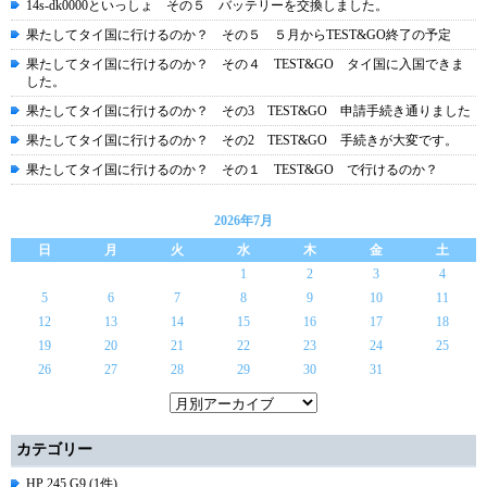
14s-dk0000といっしょ その５ バッテリーを交換しました。
果たしてタイ国に行けるのか？ その５ ５月からTEST&GO終了の予定
果たしてタイ国に行けるのか？ その４ TEST&GO タイ国に入国できま
した。
果たしてタイ国に行けるのか？ その3 TEST&GO 申請手続き通りました
果たしてタイ国に行けるのか？ その2 TEST&GO 手続きが大変です。
果たしてタイ国に行けるのか？ その１ TEST&GO で行けるのか？
2026年7月
日
月
火
水
木
金
土
1
2
3
4
5
6
7
8
9
10
11
12
13
14
15
16
17
18
19
20
21
22
23
24
25
26
27
28
29
30
31
カテゴリー
HP 245 G9 (1件)