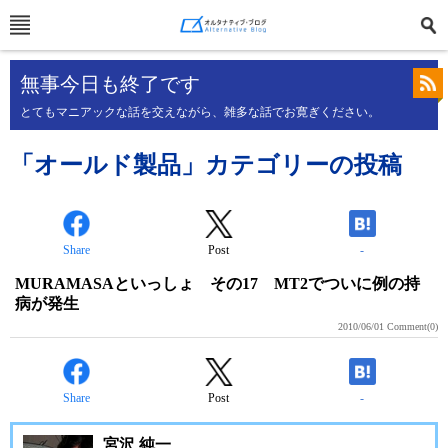
無事今日も終了です
とてもマニアックな話を交えながら、雑多な話でお寛ぎください。
「オールド製品」カテゴリーの投稿
Share
Post
-
MURAMASAといっしょ その17 MT2でついに例の持
病が発生
2010/06/01
Comment(0)
Share
Post
-
宮沢 純一