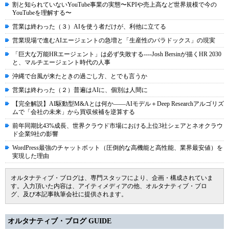
割と知られていないYouTube事業の実態〜KPIや売上高など世界規模で今の
YouTubeを理解する〜
営業は終わった（３）AIを使う者だけが、利他に立てる
営業現場で進むAIエージェントの急増と「生産性のパラドックス」の現実
「巨大な万能HRエージェント」は必ず失敗する----Josh Bersinが描くHR 2030
と、マルチエージェント時代の人事
沖縄で台風が来たときの過ごし方、とでも言うか
営業は終わった（２）普遍はAIに、個別は人間に
【完全解説】AI駆動型M&Aとは何か――AIモデル＋Deep Researchアルゴリズ
ムで「会社の未来」から買収候補を逆算する
前年同期比43%成長、世界クラウド市場における上位3社シェアとネオクラウ
ド企業9社の影響
WordPress最強のチャットボット（圧倒的な高機能と高性能、業界最安値）を
実現した理由
オルタナティブ・ブログは、専門スタッフにより、企画・構成されていま
す。入力頂いた内容は、アイティメディアの他、オルタナティブ・ブロ
グ、及び本記事執筆会社に提供されます。
オルタナティブ・ブログ GUIDE