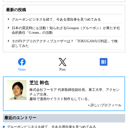
最新の投稿
グルーポンビジネスを経て、今ある僕自身を見つめてみる
日本の震災時にも活動！知られざるGroupon（グルーポン）が果たす社
会的責任「G-team」の活動
そのFbアプリのアクティブユーザーは？「TOKUGAWA15判定」で検
証してみた
Share
Post
-
芝辻 幹也
株式会社フーモア 代表取締役副社長。
東工大
卒、
アクセン
チュア
出身。
趣味で漫画やイラスト制作もしている。
» 詳しいプロフィール
最近のエントリー
グルーポンビジネスを経て、今ある僕自身を見つめてみる