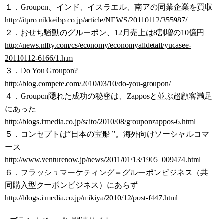
１．Groupon、インド、イスラエル、南アの同業企業を買収
http://itpro.nikkeibp.co.jp/article/NEWS/20110112/355987/
２．おせち騒動のグルーポン、12月売上は8割増の10億円
http://news.nifty.com/cs/economy/economyalldetail/yucasee-
20110112-6166/1.htm
３．Do You Groupon?
http://blog.compete.com/2010/03/10/do-you-groupon/
４．Groupon隠れた成功の秘密は、Zapposと並ぶ超顧客満足
にあった
http://blogs.itmedia.co.jp/saito/2010/08/grouponzappos-6.html
５．コンセプトは“日本の宝船 ”。海外向けソーシャルコマ
ース
http://www.venturenow.jp/news/2011/01/13/1905_009474.html
６．フラッシュマーケティング＝グルーポンビジネス（共
同購入型クーポンビジネス）にあらず
http://blogs.itmedia.co.jp/mikiya/2010/12/post-f447.html