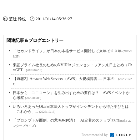
芝辻 幹也
2011/01/14 05:36:27
関連記事＆ブログエントリー
「セカンドライフ」が日本の本格サービス開始して来年で２０年
(2025/0
8/25)
東証プライム社長のためのNVIDIAジェンセン・フアン来日まとめ（Ch
atGPT...
(2026/07/19)
【速報2】Amazon Web Services（AWS）大規模障害 ― 日本の...
(2025/10/2
1)
日本から「ユニコーン」を生み出すための要件は？ AWSイベントか
ら考察
(2025/09/09)
いろいろあったOkta日本法人トップがインシデントから得た学びとは
「これから」...
(2025/10/13)
「プロンプトが面倒」の悲鳴を解消！ AI定着のステップ
PR(ITmedia エ
ンタープライズ)
Recommended by