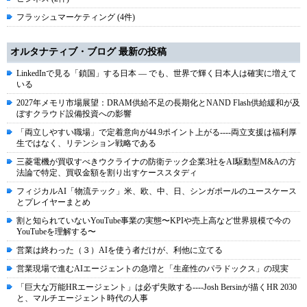
フラッシュマーケティング (4件)
オルタナティブ・ブログ 最新の投稿
LinkedInで見る「鎖国」する日本 ― でも、世界で輝く日本人は確実に増えて
いる
2027年メモリ市場展望：DRAM供給不足の長期化とNAND Flash供給緩和が及
ぼすクラウド設備投資への影響
「両立しやすい職場」で定着意向が44.9ポイント上がる----両立支援は福利厚
生ではなく、リテンション戦略である
三菱電機が買収すべきウクライナの防衛テック企業3社をAI駆動型M&Aの方
法論で特定、買収金額を割り出すケーススタディ
フィジカルAI「物流テック」米、欧、中、日、シンガポールのユースケース
とプレイヤーまとめ
割と知られていないYouTube事業の実態〜KPIや売上高など世界規模で今の
YouTubeを理解する〜
営業は終わった（３）AIを使う者だけが、利他に立てる
営業現場で進むAIエージェントの急増と「生産性のパラドックス」の現実
「巨大な万能HRエージェント」は必ず失敗する----Josh Bersinが描くHR 2030
と、マルチエージェント時代の人事