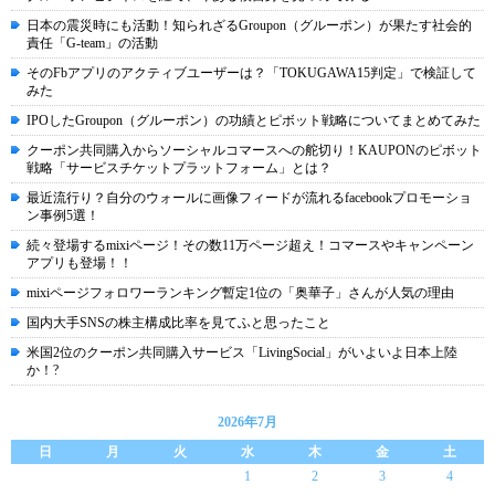
日本の震災時にも活動！知られざるGroupon（グルーポン）が果たす社会的
責任「G-team」の活動
そのFbアプリのアクティブユーザーは？「TOKUGAWA15判定」で検証して
みた
IPOしたGroupon（グルーポン）の功績とピボット戦略についてまとめてみた
クーポン共同購入からソーシャルコマースへの舵切り！KAUPONのピボット
戦略「サービスチケットプラットフォーム」とは？
最近流行り？自分のウォールに画像フィードが流れるfacebookプロモーショ
ン事例5選！
続々登場するmixiページ！その数11万ページ超え！コマースやキャンペーン
アプリも登場！！
mixiページフォロワーランキング暫定1位の「奥華子」さんが人気の理由
国内大手SNSの株主構成比率を見てふと思ったこと
米国2位のクーポン共同購入サービス「LivingSocial」がいよいよ日本上陸
か！?
2026年7月
日
月
火
水
木
金
土
1
2
3
4