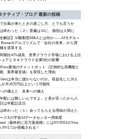
タナティブ・ブログ 最新の投稿
で台風が来たときの過ごし方、とでも言うか
は終わった（２）普遍はAIに、個別は人間に
全解説】AI駆動型M&Aとは何か――AIモデル＋
ep Researchアルゴリズムで「会社の未来」から買
補を逆算する
同期比43%成長、世界クラウド市場における上位
シェアとネオクラウド企業9社の影響
rdPress最強のチャットボット（圧倒的な高機能と
能、業界最安値）を実現した理由
uTuberは本当に儲からないのか。収益化した20人
人が月30万円以上という可能性
への備えと、未来への備え
年配には難しいんですよ」と君が言ったから八
日は年配記念日
は終わった（１）会ってもらえる理由が消えた
ースXの宇宙AIデータセンター用衛星
armind（最終的に百万基規模）にはNVIDIAのVera
bin NVL72が搭載される！