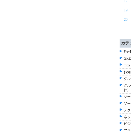
12
19
26
カテ
Face
GRE
mixi
お知
グル
グル
件)
ソー
ソー
テク
ネッ
ビジ
フラ