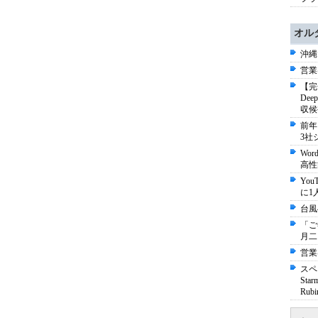
オル
沖縄
営業
【完
De
収候
前年
3社
Wo
高性
Yo
に1
台風
「ご
月二
営業
スペ
St
Ru