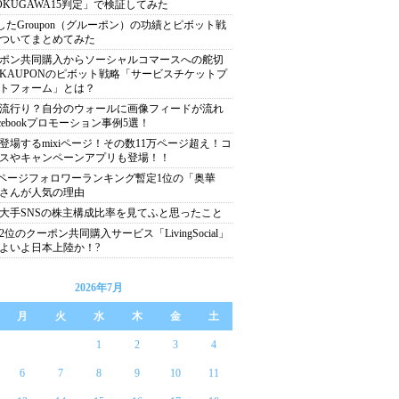
OKUGAWA15判定」で検証してみた
OしたGroupon（グルーポン）の功績とピボット戦
ついてまとめてみた
ポン共同購入からソーシャルコマースへの舵切
KAUPONのピボット戦略「サービスチケットプ
トフォーム」とは？
流行り？自分のウォールに画像フィードが流れ
acebookプロモーション事例5選！
登場するmixiページ！その数11万ページ超え！コ
スやキャンペーンアプリも登場！！
xiページフォロワーランキング暫定1位の「奥華
さんが人気の理由
大手SNSの株主構成比率を見てふと思ったこと
2位のクーポン共同購入サービス「LivingSocial」
よいよ日本上陸か！?
2026年7月
月
火
水
木
金
土
1
2
3
4
6
7
8
9
10
11