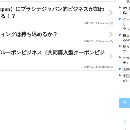
「T
upon）にブラシナジャパン的ビジネスが加わ
IP
略に
する！？
クー
2011/01/14
Comment(0)
り！
ラッ
ティングは持ち込めるか？
最近
るf
2010/12/19
Comment(0)
続々
マー
グルーポンビジネス（共同購入型クーポンビジ
mi
子」
2010/12/11
Comment(0)
国内
米国
がい
日
5