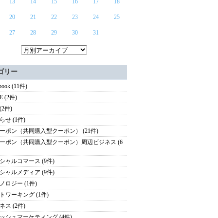
13
14
15
16
17
18
20
21
22
23
24
25
27
28
29
30
31
ゴリー
book (11件)
E (2件)
 (2件)
らせ (1件)
ーポン（共同購入型クーポン） (21件)
ーポン（共同購入型クーポン）周辺ビジネス (6
シャルコマース (9件)
シャルメディア (9件)
ノロジー (1件)
トワーキング (1件)
ネス (2件)
ッシュマーケティング (4件)