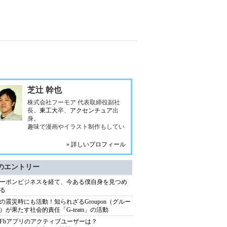
芝辻 幹也
株式会社フーモア 代表取締役副社
長。
東工大
卒、
アクセンチュア
出
身。
趣味で漫画やイラスト制作もしてい
» 詳しいプロフィール
のエントリー
ーポンビジネスを経て、今ある僕自身を見つめ
る
の震災時にも活動！知られざるGroupon（グルー
）が果たす社会的責任「G-team」の活動
Fbアプリのアクティブユーザーは？