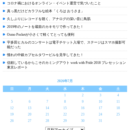
コロナ禍におけるオンライン・イベント運営で気づいたこと
真っ黒だけどカラフルな絵本「くろは おうさま」
久しぶりにレコードを聴く、アナログの深い音に鳥肌
2019年のノートを蔵前のカキモリで作ってきた！
Osmo Pocketが小さくて軽くてとっても便利
宇多田ヒカルのコンサートは電子チケット入場で、ステージはスマホ撮影可
能だった
憧れの中銀カプセルタワービルを見学してきた！
信頼しているからこそのカミングアウト work with Pride 2018 プレセッション
東京レポート
2026年7月
日
月
火
水
木
金
土
1
2
3
4
5
6
7
8
9
10
11
12
13
14
15
16
17
18
19
20
21
22
23
24
25
26
27
28
29
30
31