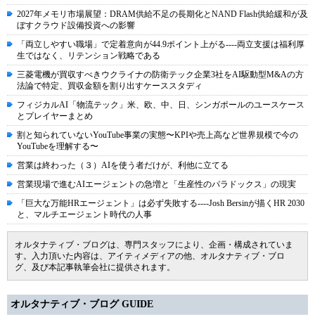
2027年メモリ市場展望：DRAM供給不足の長期化とNAND Flash供給緩和が及
ぼすクラウド設備投資への影響
「両立しやすい職場」で定着意向が44.9ポイント上がる----両立支援は福利厚
生ではなく、リテンション戦略である
三菱電機が買収すべきウクライナの防衛テック企業3社をAI駆動型M&Aの方
法論で特定、買収金額を割り出すケーススタディ
フィジカルAI「物流テック」米、欧、中、日、シンガポールのユースケース
とプレイヤーまとめ
割と知られていないYouTube事業の実態〜KPIや売上高など世界規模で今の
YouTubeを理解する〜
営業は終わった（３）AIを使う者だけが、利他に立てる
営業現場で進むAIエージェントの急増と「生産性のパラドックス」の現実
「巨大な万能HRエージェント」は必ず失敗する----Josh Bersinが描くHR 2030
と、マルチエージェント時代の人事
オルタナティブ・ブログは、専門スタッフにより、企画・構成されていま
す。入力頂いた内容は、アイティメディアの他、オルタナティブ・ブロ
グ、及び本記事執筆会社に提供されます。
オルタナティブ・ブログ GUIDE