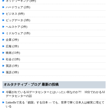
ネットワーキング (4件)
ハードウェア (2件)
ビジネス (6件)
ビッグデータ (3件)
ヘルスケア (2件)
ミドルウェア (1件)
企業 (2件)
広報 (2件)
映画 (11件)
社会 (12件)
英語 (1件)
落語 (3件)
オルタナティブ・ブログ 最新の投稿
今騒がれているAIデータセンターとはいったい何なのか?!! 10分でわかるAI
データセンターの話
LinkedInで見る「鎖国」する日本 ― でも、世界で輝く日本人は確実に増えて
いる