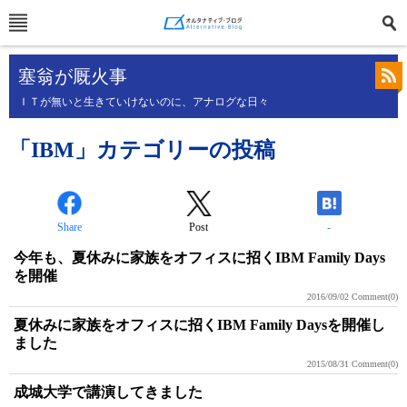
塞翁が厩火事
ＩＴが無いと生きていけないのに、アナログな日々
「IBM」カテゴリーの投稿
Share
Post
-
今年も、夏休みに家族をオフィスに招くIBM Family Days
を開催
2016/09/02
Comment(0)
夏休みに家族をオフィスに招くIBM Family Daysを開催し
ました
2015/08/31
Comment(0)
成城大学で講演してきました