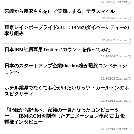
2015/06/25
Comment(0)
宮崎から農家さんをITで笑顔にする、テラスマイル
2015/05/26
Comment(0)
東京レインボープライド2015：IBMのダイバーシティーの
取り組み
2015/05/02
Comment(0)
日本IBM社員専用Twitterアカウントを作ってみた
2015/03/06
Comment(0)
日本のスタートアップ企業blue inc.様が最終コンペティシ
ョンへ
2015/02/23
Comment(0)
ホテル業界でなくても心がけたいリッツ・カールトンのホ
スピタリティ
2015/02/18
Comment(0)
「記録から記憶へ、家族の一員となったコンピュータ
ー」 IBMのCMを制作したアニメーション作家 古山 俊
輔様インタビュー
2015/02/13
Comment(0)