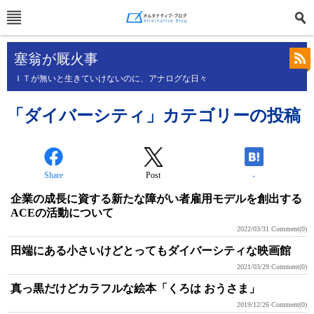
塞翁が厩火事
ＩＴが無いと生きていけないのに、アナログな日々
「ダイバーシティ」カテゴリーの投稿
Share
Post
-
企業の成長に資する新たな障がい者雇用モデルを創出する
ACEの活動について
2022/03/31
Comment(0)
田端にある小さいけどとってもダイバーシティな映画館
2021/03/29
Comment(0)
真っ黒だけどカラフルな絵本「くろは おうさま」
2019/12/26
Comment(0)