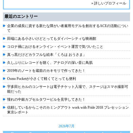
» 詳しいプロフィール
最近のエントリー
企業の成長に資する新たな障がい者雇用モデルを創出するACEの活動につい
て
田端にある小さいけどとってもダイバーシティな映画館
コロナ禍におけるオンライン・イベント運営で気づいたこと
真っ黒だけどカラフルな絵本「くろは おうさま」
久しぶりにレコードを聴く、アナログの深い音に鳥肌
2019年のノートを蔵前のカキモリで作ってきた！
Osmo Pocketが小さくて軽くてとっても便利
宇多田ヒカルのコンサートは電子チケット入場で、ステージはスマホ撮影可
能だった
憧れの中銀カプセルタワービルを見学してきた！
信頼しているからこそのカミングアウト work with Pride 2018 プレセッション
東京レポート
2026年7月