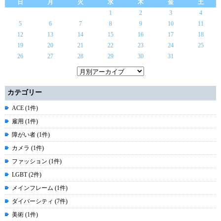
日
月
火
水
木
金
土
1
2
3
4
5
6
7
8
9
10
11
12
13
14
15
16
17
18
19
20
21
22
23
24
25
26
27
28
29
30
31
カテゴリー
ACE (1件)
雇用 (1件)
障がい者 (1件)
カメラ (1件)
ファッション (1件)
LGBT (2件)
メインフレーム (1件)
ダイバーシティ (7件)
美術 (1件)