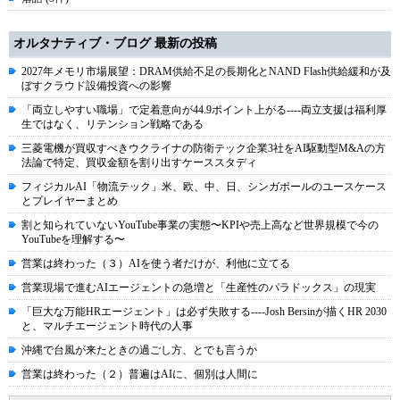
オルタナティブ・ブログ 最新の投稿
2027年メモリ市場展望：DRAM供給不足の長期化とNAND Flash供給緩和が及
ぼすクラウド設備投資への影響
「両立しやすい職場」で定着意向が44.9ポイント上がる----両立支援は福利厚
生ではなく、リテンション戦略である
三菱電機が買収すべきウクライナの防衛テック企業3社をAI駆動型M&Aの方
法論で特定、買収金額を割り出すケーススタディ
フィジカルAI「物流テック」米、欧、中、日、シンガポールのユースケース
とプレイヤーまとめ
割と知られていないYouTube事業の実態〜KPIや売上高など世界規模で今の
YouTubeを理解する〜
営業は終わった（３）AIを使う者だけが、利他に立てる
営業現場で進むAIエージェントの急増と「生産性のパラドックス」の現実
「巨大な万能HRエージェント」は必ず失敗する----Josh Bersinが描くHR 2030
と、マルチエージェント時代の人事
沖縄で台風が来たときの過ごし方、とでも言うか
営業は終わった（２）普遍はAIに、個別は人間に