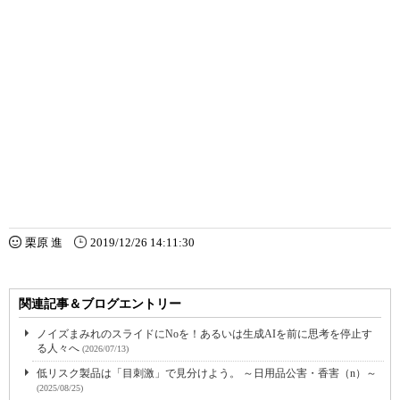
栗原 進
2019/12/26 14:11:30
関連記事＆ブログエントリー
ノイズまみれのスライドにNoを！あるいは生成AIを前に思考を停止す
る人々へ
(2026/07/13)
低リスク製品は「目刺激」で見分けよう。 ～日用品公害・香害（n）～
(2025/08/25)