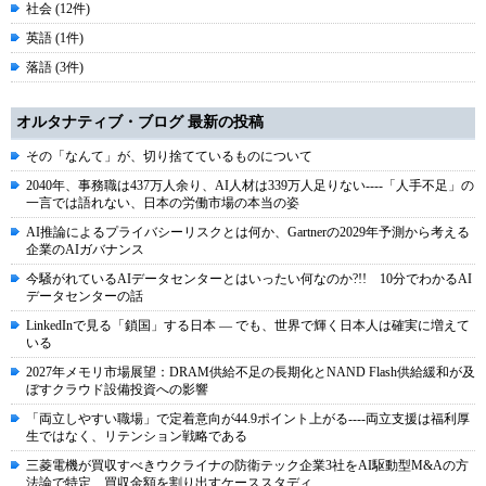
社会 (12件)
英語 (1件)
落語 (3件)
オルタナティブ・ブログ 最新の投稿
その「なんて」が、切り捨てているものについて
2040年、事務職は437万人余り、AI人材は339万人足りない----「人手不足」の
一言では語れない、日本の労働市場の本当の姿
AI推論によるプライバシーリスクとは何か、Gartnerの2029年予測から考える
企業のAIガバナンス
今騒がれているAIデータセンターとはいったい何なのか?!! 10分でわかるAI
データセンターの話
LinkedInで見る「鎖国」する日本 ― でも、世界で輝く日本人は確実に増えて
いる
2027年メモリ市場展望：DRAM供給不足の長期化とNAND Flash供給緩和が及
ぼすクラウド設備投資への影響
「両立しやすい職場」で定着意向が44.9ポイント上がる----両立支援は福利厚
生ではなく、リテンション戦略である
三菱電機が買収すべきウクライナの防衛テック企業3社をAI駆動型M&Aの方
法論で特定、買収金額を割り出すケーススタディ