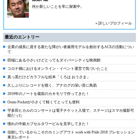
何か新しいことを常に探索中。
» 詳しいプロフィール
最近のエントリー
企業の成長に資する新たな障がい者雇用モデルを創出するACEの活動につい
て
田端にある小さいけどとってもダイバーシティな映画館
コロナ禍におけるオンライン・イベント運営で気づいたこと
真っ黒だけどカラフルな絵本「くろは おうさま」
久しぶりにレコードを聴く、アナログの深い音に鳥肌
2019年のノートを蔵前のカキモリで作ってきた！
Osmo Pocketが小さくて軽くてとっても便利
宇多田ヒカルのコンサートは電子チケット入場で、ステージはスマホ撮影可
能だった
憧れの中銀カプセルタワービルを見学してきた！
信頼しているからこそのカミングアウト work with Pride 2018 プレセッション
東京レポート