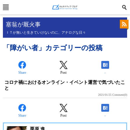
塞翁が厩火事
ＩＴが無いと生きていけないのに、アナログな日々
「障がい者」カテゴリーの投稿
Share
Post
-
コロナ禍におけるオンライン・イベント運営で気づいたこ
と
2021/01/25
Comment(0)
Share
Post
-
栗原 進