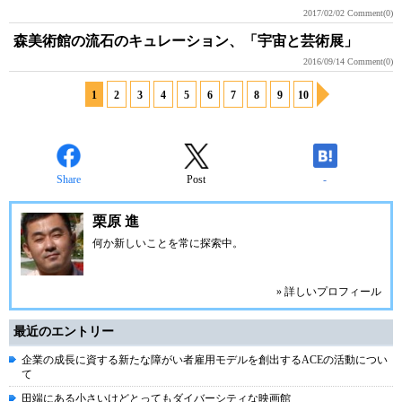
2017/02/02
Comment(0)
森美術館の流石のキュレーション、「宇宙と芸術展」
2016/09/14
Comment(0)
1
2
3
4
5
6
7
8
9
10
Share
Post
-
栗原 進
何か新しいことを常に探索中。
» 詳しいプロフィール
最近のエントリー
企業の成長に資する新たな障がい者雇用モデルを創出するACEの活動につい
て
田端にある小さいけどとってもダイバーシティな映画館