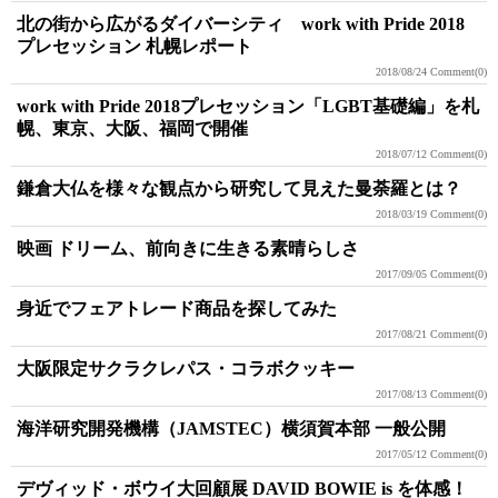
北の街から広がるダイバーシティ work with Pride 2018
プレセッション 札幌レポート
2018/08/24
Comment(0)
work with Pride 2018プレセッション「LGBT基礎編」を札
幌、東京、大阪、福岡で開催
2018/07/12
Comment(0)
鎌倉大仏を様々な観点から研究して見えた曼荼羅とは？
2018/03/19
Comment(0)
映画 ドリーム、前向きに生きる素晴らしさ
2017/09/05
Comment(0)
身近でフェアトレード商品を探してみた
2017/08/21
Comment(0)
大阪限定サクラクレパス・コラボクッキー
2017/08/13
Comment(0)
海洋研究開発機構（JAMSTEC）横須賀本部 一般公開
2017/05/12
Comment(0)
デヴィッド・ボウイ大回顧展 DAVID BOWIE is を体感！