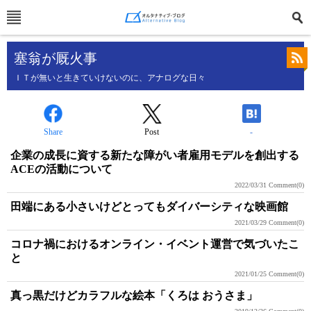
塞翁が厩火事
ＩＴが無いと生きていけないのに、アナログな日々
Share
Post
-
企業の成長に資する新たな障がい者雇用モデルを創出する
ACEの活動について
2022/03/31
Comment(0)
田端にある小さいけどとってもダイバーシティな映画館
2021/03/29
Comment(0)
コロナ禍におけるオンライン・イベント運営で気づいたこ
と
2021/01/25
Comment(0)
真っ黒だけどカラフルな絵本「くろは おうさま」