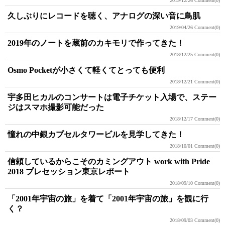
2019/12/26
Comment(0)
久しぶりにレコードを聴く、アナログの深い音に鳥肌
2019/04/26
Comment(0)
2019年のノートを蔵前のカキモリで作ってきた！
2018/12/25
Comment(0)
Osmo Pocketが小さくて軽くてとっても便利
2018/12/21
Comment(0)
宇多田ヒカルのコンサートは電子チケット入場で、ステー
ジはスマホ撮影可能だった
2018/12/17
Comment(0)
憧れの中銀カプセルタワービルを見学してきた！
2018/10/01
Comment(0)
信頼しているからこそのカミングアウト work with Pride
2018 プレセッション東京レポート
2018/09/10
Comment(0)
「2001年宇宙の旅」を着て「2001年宇宙の旅」を観に行
く？
2018/09/03
Comment(0)