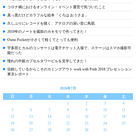
コロナ禍におけるオンライン・イベント運営で気づいたこと
真っ黒だけどカラフルな絵本「くろは おうさま」
久しぶりにレコードを聴く、アナログの深い音に鳥肌
2019年のノートを蔵前のカキモリで作ってきた！
Osmo Pocketが小さくて軽くてとっても便利
宇多田ヒカルのコンサートは電子チケット入場で、ステージはスマホ撮影可
能だった
憧れの中銀カプセルタワービルを見学してきた！
信頼しているからこそのカミングアウト work with Pride 2018 プレセッション
東京レポート
2026年7月
日
月
火
水
木
金
土
1
2
3
4
5
6
7
8
9
10
11
12
13
14
15
16
17
18
19
20
21
22
23
24
25
26
27
28
29
30
31