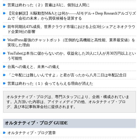
営業は終わった（２）普遍はAIに、個別は人間に
【完全解説】AI駆動型M&Aとは何か――AIモデル＋Deep Researchアルゴリズ
ムで「会社の未来」から買収候補を逆算する
前年同期比43%成長、世界クラウド市場における上位3社シェアとネオクラウ
ド企業9社の影響
WordPress最強のチャットボット（圧倒的な高機能と高性能、業界最安値）を
実現した理由
YouTuberは本当に儲からないのか。収益化した20人に1人が月30万円以上とい
う可能性
台風への備えと、未来への備え
「ご年配には難しいんですよ」と君が言ったから八月二日は年配記念日
営業は終わった（１）会ってもらえる理由が消えた
オルタナティブ・ブログは、専門スタッフにより、企画・構成されていま
す。入力頂いた内容は、アイティメディアの他、オルタナティブ・ブロ
グ、及び本記事執筆会社に提供されます。
オルタナティブ・ブログ GUIDE
オルタナティブ・ブログ憲章