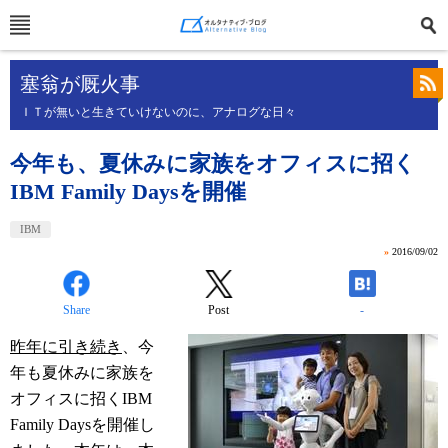
塞翁が厩火事
ＩＴが無いと生きていけないのに、アナログな日々
今年も、夏休みに家族をオフィスに招く
IBM Family Daysを開催
IBM
»
2016/09/02
Share
Post
-
昨年に引き続き
、今
年も夏休みに家族を
オフィスに招くIBM
Family Daysを開催し