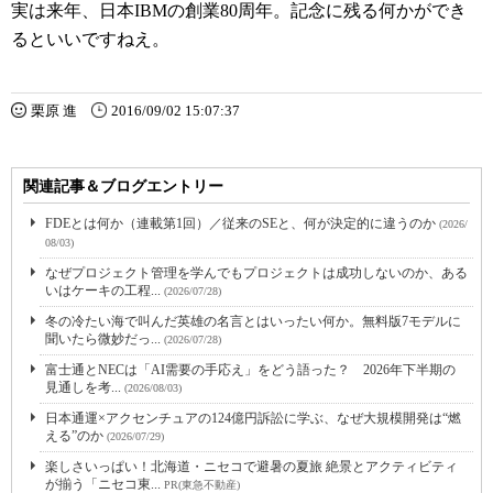
実は来年、日本IBMの創業80周年。記念に残る何かができ
るといいですねえ。
栗原 進
2016/09/02 15:07:37
関連記事＆ブログエントリー
FDEとは何か（連載第1回）／従来のSEと、何が決定的に違うのか
(2026/
08/03)
なぜプロジェクト管理を学んでもプロジェクトは成功しないのか、ある
いはケーキの工程...
(2026/07/28)
冬の冷たい海で叫んだ英雄の名言とはいったい何か。無料版7モデルに
聞いたら微妙だっ...
(2026/07/28)
富士通とNECは「AI需要の手応え」をどう語った？ 2026年下半期の
見通しを考...
(2026/08/03)
日本通運×アクセンチュアの124億円訴訟に学ぶ、なぜ大規模開発は“燃
える”のか
(2026/07/29)
楽しさいっぱい！北海道・ニセコで避暑の夏旅 絶景とアクティビティ
が揃う「ニセコ東...
PR(東急不動産)