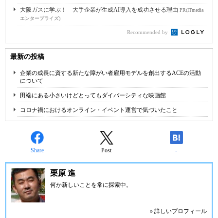
大阪ガスに学ぶ！ 大手企業が生成AI導入を成功させる理由
PR(ITmedia
エンタープライズ)
Recommended by
最新の投稿
企業の成長に資する新たな障がい者雇用モデルを創出するACEの活動
について
田端にある小さいけどとってもダイバーシティな映画館
コロナ禍におけるオンライン・イベント運営で気づいたこと
Share
Post
-
栗原 進
何か新しいことを常に探索中。
» 詳しいプロフィール