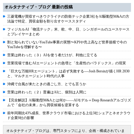
オルタナティブ・ブログ 最新の投稿
三菱電機が買収すべきウクライナの防衛テック企業3社をAI駆動型M&Aの方
法論で特定、買収金額を割り出すケーススタディ
フィジカルAI「物流テック」米、欧、中、日、シンガポールのユースケース
とプレイヤーまとめ
割と知られていないYouTube事業の実態〜KPIや売上高など世界規模で今の
YouTubeを理解する〜
営業は終わった（３）AIを使う者だけが、利他に立てる
営業現場で進むAIエージェントの急増と「生産性のパラドックス」の現実
「巨大な万能HRエージェント」は必ず失敗する----Josh Bersinが描くHR 2030
と、マルチエージェント時代の人事
沖縄で台風が来たときの過ごし方、とでも言うか
営業は終わった（２）普遍はAIに、個別は人間に
【完全解説】AI駆動型M&Aとは何か――AIモデル＋Deep Researchアルゴリズ
ムで「会社の未来」から買収候補を逆算する
前年同期比43%成長、世界クラウド市場における上位3社シェアとネオクラウ
ド企業9社の影響
オルタナティブ・ブログは、専門スタッフにより、企画・構成されていま