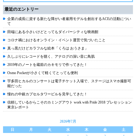
最近のエントリー
企業の成長に資する新たな障がい者雇用モデルを創出するACEの活動につい
て
田端にある小さいけどとってもダイバーシティな映画館
コロナ禍におけるオンライン・イベント運営で気づいたこと
真っ黒だけどカラフルな絵本「くろは おうさま」
久しぶりにレコードを聴く、アナログの深い音に鳥肌
2019年のノートを蔵前のカキモリで作ってきた！
Osmo Pocketが小さくて軽くてとっても便利
宇多田ヒカルのコンサートは電子チケット入場で、ステージはスマホ撮影可
能だった
憧れの中銀カプセルタワービルを見学してきた！
信頼しているからこそのカミングアウト work with Pride 2018 プレセッション
東京レポート
2026年7月
日
月
火
水
木
金
土