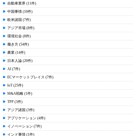
自動車業界 (11件)
中国事情 (10件)
欧米諸国 (7件)
アジア市場 (8件)
環境社会 (8件)
働き方 (54件)
農業 (14件)
日本人論 (20件)
AI (7件)
ECマーケットプレイス (7件)
IoT (25件)
M&A戦略 (1件)
TPP (3件)
アジア諸国 (3件)
アプリケーション (4件)
イノベーション (7件)
インド事情 (1件)