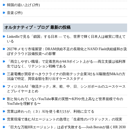
韓国の追い上げ (2件)
音楽 (2件)
オルタナティブ・ブログ 最新の投稿
LinkedInで見る「鎖国」する日本 ― でも、世界で輝く日本人は確実に増えて
いる
2027年メモリ市場展望：DRAM供給不足の長期化とNAND Flash供給緩和が及
ぼすクラウド設備投資への影響
「両立しやすい職場」で定着意向が44.9ポイント上がる----両立支援は福利厚
生ではなく、リテンション戦略である
三菱電機が買収すべきウクライナの防衛テック企業3社をAI駆動型M&Aの方
法論で特定、買収金額を割り出すケーススタディ
フィジカルAI「物流テック」米、欧、中、日、シンガポールのユースケース
とプレイヤーまとめ
割と知られていないYouTube事業の実態〜KPIや売上高など世界規模で今の
YouTubeを理解する〜
営業は終わった（３）AIを使う者だけが、利他に立てる
営業現場で進むAIエージェントの急増と「生産性のパラドックス」の現実
「巨大な万能HRエージェント」は必ず失敗する----Josh Bersinが描くHR 2030