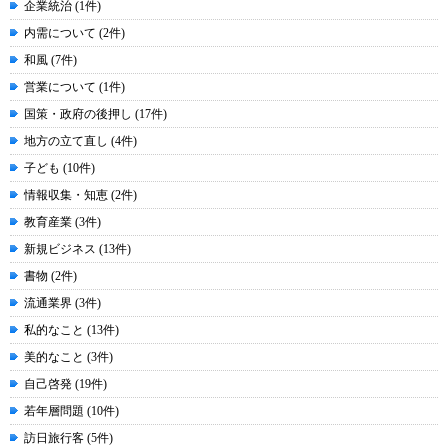
企業統治 (1件)
内需について (2件)
和風 (7件)
営業について (1件)
国策・政府の後押し (17件)
地方の立て直し (4件)
子ども (10件)
情報収集・知恵 (2件)
教育産業 (3件)
新規ビジネス (13件)
書物 (2件)
流通業界 (3件)
私的なこと (13件)
美的なこと (3件)
自己啓発 (19件)
若年層問題 (10件)
訪日旅行客 (5件)