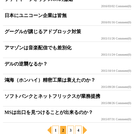
2016/03/02
Comment(0)
日本にユニコーン企業は皆無
2016/01/16
Comment(0)
グーグルが講じるアドブロック対策
2015/11/26
Comment(0)
アマゾンは音楽配信でも差別化
2015/11/24
Comment(0)
デルの逆襲なるか？
2015/10/14
Comment(0)
鴻海（ホンハイ）精密工業は衰えたのか？
2015/09/28
Comment(0)
ソフトバンクとネットフリックスが業務提携
2015/08/26
Comment(0)
MSは出口を見つけることが出来るのか？
2015/07/31
Comment(0)
1
2
3
4