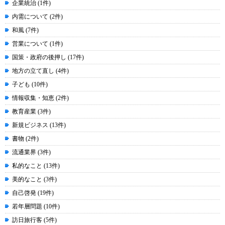
企業統治 (1件)
内需について (2件)
和風 (7件)
営業について (1件)
国策・政府の後押し (17件)
地方の立て直し (4件)
子ども (10件)
情報収集・知恵 (2件)
教育産業 (3件)
新規ビジネス (13件)
書物 (2件)
流通業界 (3件)
私的なこと (13件)
美的なこと (3件)
自己啓発 (19件)
若年層問題 (10件)
訪日旅行客 (5件)