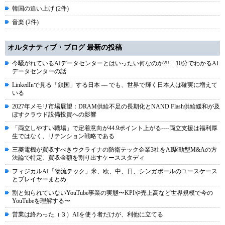
韓国の追い上げ (2件)
音楽 (2件)
オルタナティブ・ブログ 最新の投稿
今騒がれているAIデータセンターとはいったい何なのか?!! 10分でわかるAI
データセンターの話
LinkedInで見る「鎖国」する日本 ― でも、世界で輝く日本人は確実に増えて
いる
2027年メモリ市場展望：DRAM供給不足の長期化とNAND Flash供給緩和が及
ぼすクラウド設備投資への影響
「両立しやすい職場」で定着意向が44.9ポイント上がる----両立支援は福利厚
生ではなく、リテンション戦略である
三菱電機が買収すべきウクライナの防衛テック企業3社をAI駆動型M&Aの方
法論で特定、買収金額を割り出すケーススタディ
フィジカルAI「物流テック」米、欧、中、日、シンガポールのユースケース
とプレイヤーまとめ
割と知られていないYouTube事業の実態〜KPIや売上高など世界規模で今の
YouTubeを理解する〜
営業は終わった（３）AIを使う者だけが、利他に立てる