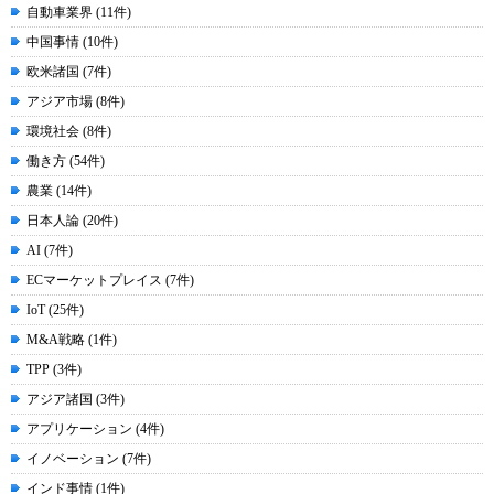
自動車業界 (11件)
中国事情 (10件)
欧米諸国 (7件)
アジア市場 (8件)
環境社会 (8件)
働き方 (54件)
農業 (14件)
日本人論 (20件)
AI (7件)
ECマーケットプレイス (7件)
IoT (25件)
M&A戦略 (1件)
TPP (3件)
アジア諸国 (3件)
アプリケーション (4件)
イノベーション (7件)
インド事情 (1件)