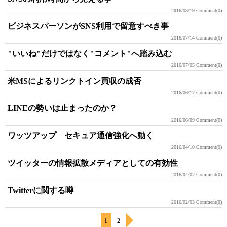
2016/08/19
Comment(0)
ビジネスパーソンがSNS利用で留意すべき事
2016/07/14
Comment(0)
"いいね"だけではなく"コメント"へ踏み込む
2016/07/05
Comment(0)
米MSによるリンクトイン買収の成否
2016/06/17
Comment(0)
LINEの勢いは止まったのか？
2016/06/09
Comment(0)
ワッツアップ セキュア通信強化へ動く
2016/04/10
Comment(0)
ツイッターの情報拡散メディアとしての有効性
2016/04/07
Comment(0)
Twitterに関する噂
2016/02/03
Comment(0)
1
2