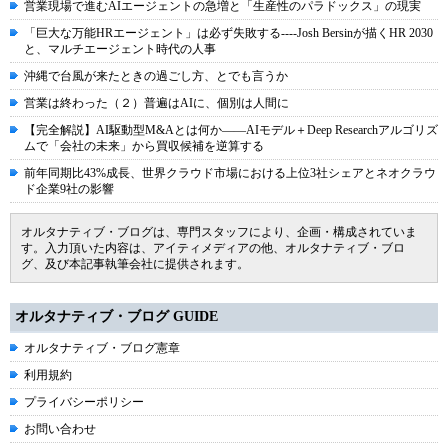
営業現場で進むAIエージェントの急増と「生産性のパラドックス」の現実
「巨大な万能HRエージェント」は必ず失敗する----Josh Bersinが描くHR 2030
と、マルチエージェント時代の人事
沖縄で台風が来たときの過ごし方、とでも言うか
営業は終わった（２）普遍はAIに、個別は人間に
【完全解説】AI駆動型M&Aとは何か――AIモデル＋Deep Researchアルゴリズ
ムで「会社の未来」から買収候補を逆算する
前年同期比43%成長、世界クラウド市場における上位3社シェアとネオクラウ
ド企業9社の影響
オルタナティブ・ブログは、専門スタッフにより、企画・構成されていま
す。入力頂いた内容は、アイティメディアの他、オルタナティブ・ブロ
グ、及び本記事執筆会社に提供されます。
オルタナティブ・ブログ GUIDE
オルタナティブ・ブログ憲章
利用規約
プライバシーポリシー
お問い合わせ