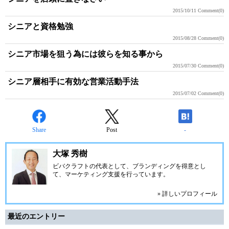
2015/10/11
Comment(0)
シニアと資格勉強
2015/08/28
Comment(0)
シニア市場を狙う為には彼らを知る事から
2015/07/30
Comment(0)
シニア層相手に有効な営業活動手法
2015/07/02
Comment(0)
Share
Post
-
大塚 秀樹
ビバクラフト
の代表として、ブランディングを得意とし
て、マーケティング支援を行っています。
» 詳しいプロフィール
最近のエントリー