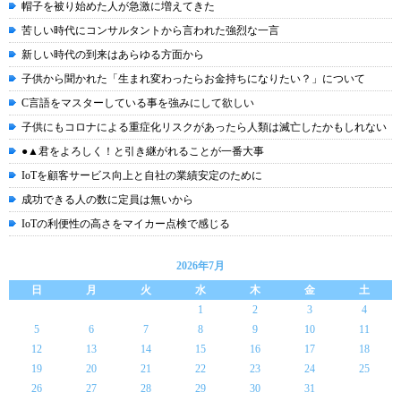
帽子を被り始めた人が急激に増えてきた
苦しい時代にコンサルタントから言われた強烈な一言
新しい時代の到来はあらゆる方面から
子供から聞かれた「生まれ変わったらお金持ちになりたい？」について
C言語をマスターしている事を強みにして欲しい
子供にもコロナによる重症化リスクがあったら人類は滅亡したかもしれない
●▲君をよろしく！と引き継がれることが一番大事
IoTを顧客サービス向上と自社の業績安定のために
成功できる人の数に定員は無いから
IoTの利便性の高さをマイカー点検で感じる
2026年7月
日
月
火
水
木
金
土
1
2
3
4
5
6
7
8
9
10
11
12
13
14
15
16
17
18
19
20
21
22
23
24
25
26
27
28
29
30
31