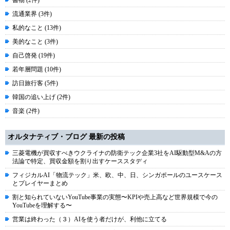
書物 (2件)
流通業界 (3件)
私的なこと (13件)
美的なこと (3件)
自己啓発 (19件)
若年層問題 (10件)
訪日旅行客 (5件)
韓国の追い上げ (2件)
音楽 (2件)
オルタナティブ・ブログ 最新の投稿
三菱電機が買収すべきウクライナの防衛テック企業3社をAI駆動型M&Aの方
法論で特定、買収金額を割り出すケーススタディ
フィジカルAI「物流テック」米、欧、中、日、シンガポールのユースケース
とプレイヤーまとめ
割と知られていないYouTube事業の実態〜KPIや売上高など世界規模で今の
YouTubeを理解する〜
営業は終わった（３）AIを使う者だけが、利他に立てる