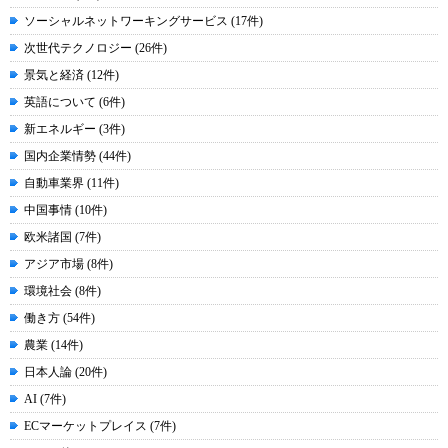
ソーシャルネットワーキングサービス (17件)
次世代テクノロジー (26件)
景気と経済 (12件)
英語について (6件)
新エネルギー (3件)
国内企業情勢 (44件)
自動車業界 (11件)
中国事情 (10件)
欧米諸国 (7件)
アジア市場 (8件)
環境社会 (8件)
働き方 (54件)
農業 (14件)
日本人論 (20件)
AI (7件)
ECマーケットプレイス (7件)