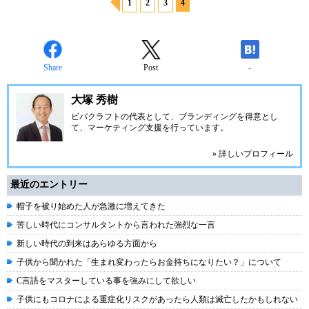
1
2
3
4
Share
Post
-
大塚 秀樹
ビバクラフト
の代表として、ブランディングを得意とし
て、マーケティング支援を行っています。
» 詳しいプロフィール
最近のエントリー
帽子を被り始めた人が急激に増えてきた
苦しい時代にコンサルタントから言われた強烈な一言
新しい時代の到来はあらゆる方面から
子供から聞かれた「生まれ変わったらお金持ちになりたい？」について
C言語をマスターしている事を強みにして欲しい
子供にもコロナによる重症化リスクがあったら人類は滅亡したかもしれない