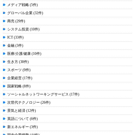
メディア戦略 (5件)
グローバル企業 (32件)
商売 (29件)
システム投資 (10件)
ICT (33件)
金融 (3件)
医療/介護/健康 (10件)
生き方 (38件)
スポーツ (9件)
企業経営 (17件)
国家戦略 (8件)
ソーシャルネットワーキングサービス (17件)
次世代テクノロジー (26件)
景気と経済 (12件)
英語について (6件)
新エネルギー (3件)