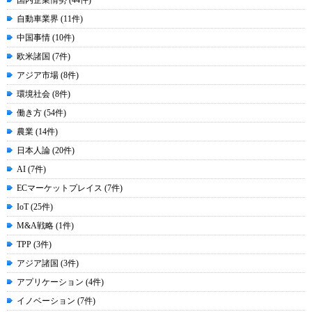
国内企業情勢 (44件)
自動車業界 (11件)
中国事情 (10件)
欧米諸国 (7件)
アジア市場 (8件)
環境社会 (8件)
働き方 (54件)
農業 (14件)
日本人論 (20件)
AI (7件)
ECマーケットプレイス (7件)
IoT (25件)
M&A戦略 (1件)
TPP (3件)
アジア諸国 (3件)
アプリケーション (4件)
イノベーション (7件)