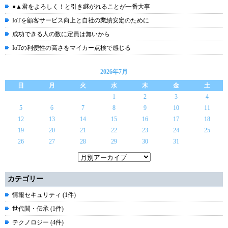
●▲君をよろしく！と引き継がれることが一番大事
IoTを顧客サービス向上と自社の業績安定のために
成功できる人の数に定員は無いから
IoTの利便性の高さをマイカー点検で感じる
2026年7月
日
月
火
水
木
金
土
1
2
3
4
5
6
7
8
9
10
11
12
13
14
15
16
17
18
19
20
21
22
23
24
25
26
27
28
29
30
31
カテゴリー
情報セキュリティ (1件)
世代間・伝承 (1件)
テクノロジー (4件)