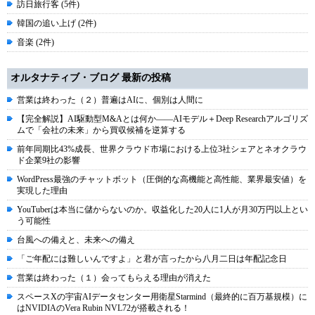
訪日旅行客 (5件)
韓国の追い上げ (2件)
音楽 (2件)
オルタナティブ・ブログ 最新の投稿
営業は終わった（２）普遍はAIに、個別は人間に
【完全解説】AI駆動型M&Aとは何か――AIモデル＋Deep Researchアルゴリズ
ムで「会社の未来」から買収候補を逆算する
前年同期比43%成長、世界クラウド市場における上位3社シェアとネオクラウ
ド企業9社の影響
WordPress最強のチャットボット（圧倒的な高機能と高性能、業界最安値）を
実現した理由
YouTuberは本当に儲からないのか。収益化した20人に1人が月30万円以上とい
う可能性
台風への備えと、未来への備え
「ご年配には難しいんですよ」と君が言ったから八月二日は年配記念日
営業は終わった（１）会ってもらえる理由が消えた
スペースXの宇宙AIデータセンター用衛星Starmind（最終的に百万基規模）に
はNVIDIAのVera Rubin NVL72が搭載される！