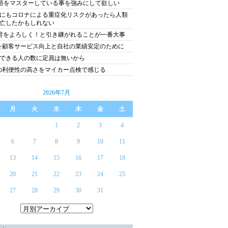
語をマスターしている事を強みにして欲しい
にもコロナによる重症化リスクがあったら人類
亡したかもしれない
君をよろしく！と引き継がれることが一番大事
Tを顧客サービス向上と自社の業績安定のために
できる人の数に定員は無いから
Tの利便性の高さをマイカー点検で感じる
2026年7月
月
火
水
木
金
土
1
2
3
4
6
7
8
9
10
11
13
14
15
16
17
18
20
21
22
23
24
25
27
28
29
30
31