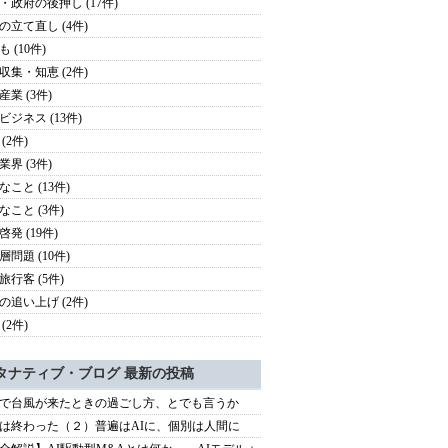
・政府の後押し (17件)
の立て直し (4件)
 (10件)
収集・知恵 (2件)
産業 (3件)
ビジネス (13件)
(2件)
業界 (3件)
なこと (13件)
なこと (3件)
発 (19件)
層問題 (10件)
旅行客 (5件)
の追い上げ (2件)
(2件)
タナティブ・ブログ 最新の投稿
で台風が来たときの過ごし方、とでも言うか
は終わった（２）普遍はAIに、個別は人間に