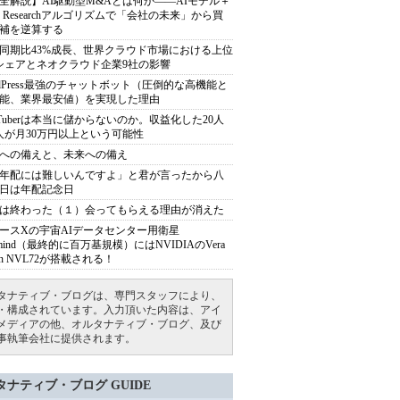
全解説】AI駆動型M&Aとは何か――AIモデル＋
ep Researchアルゴリズムで「会社の未来」から買
補を逆算する
同期比43%成長、世界クラウド市場における上位
シェアとネオクラウド企業9社の影響
rdPress最強のチャットボット（圧倒的な高機能と
能、業界最安値）を実現した理由
uTuberは本当に儲からないのか。収益化した20人
人が月30万円以上という可能性
への備えと、未来への備え
年配には難しいんですよ」と君が言ったから八
日は年配記念日
は終わった（１）会ってもらえる理由が消えた
ースXの宇宙AIデータセンター用衛星
armind（最終的に百万基規模）にはNVIDIAのVera
bin NVL72が搭載される！
タナティブ・ブログは、専門スタッフにより、
・構成されています。入力頂いた内容は、アイ
メディアの他、オルタナティブ・ブログ、及び
事執筆会社に提供されます。
タナティブ・ブログ GUIDE