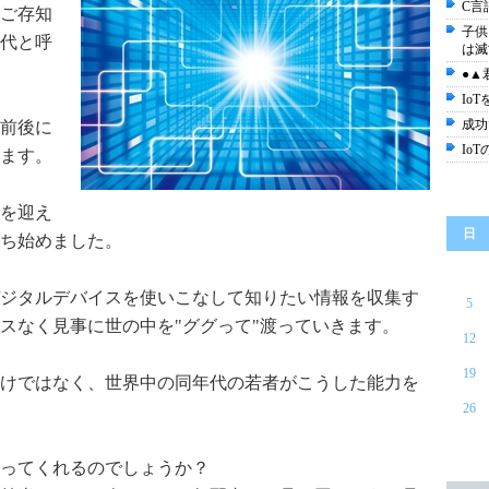
C言
ご存知
子供
代と呼
は滅
●▲
Io
成功
年前後に
Io
ます。
歳を迎え
日
ち始めました。
ジタルデバイスを使いこなして知りたい情報を収集す
5
スなく見事に世の中を"ググって"渡っていきます。
12
19
けではなく、世界中の同年代の若者がこうした能力を
26
ってくれるのでしょうか？