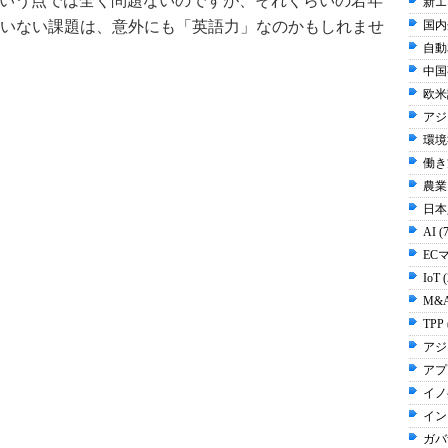
という点では全く問題ないのですが、それくらいの若年
新エ
いない課題は、意外にも「英語力」なのかもしれませ
国内
自動
中国事
欧米
アジ
環境
働き方
農業 
日本人
AI (
EC
IoT 
M&A
TPP 
アジ
アプ
イノ
イン
ガバ