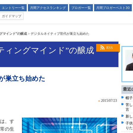
エントリー一覧
月間アクセスランキング
ブロガー一覧
月間ブロガーベスト30
ガイドマップ
グマインド”の醸成
>
デジタルネイティブ世代が巣立ち始めた
ティングマインド”の醸成
RSS
が巣立ち始めた
最近
帽子
»
2015/07/23
苦し
言
新し
は、す
子供
りた
常の生