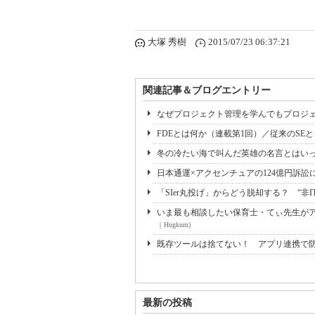
大塚 秀樹
2015/07/23 06:37:21
関連記事＆ブログエントリー
なぜプロジェクト管理を学んでもプロジェ
FDEとは何か（連載第1回）／従来のSE
冬の冷たい海で叫んだ英雄の名言とはいっ
日本通運×アクセンチュアの124億円訴訟
「SIer丸投げ」からどう脱却する？ “非I
いま最も相談したい保育士・てぃ先生がアド
｜Hugkum)
既存ツールは捨てない！ アプリ連携で
最新の投稿