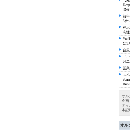
【完
De
収候
前年
3社
Wo
高性
Yo
に1
台風
「ご
月二
営業
スペ
St
Ru
オル
企画
ティ
本記
オル