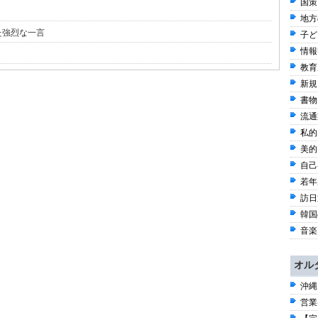
国策
地方
た強烈な一言
子ども
情報
教育
新規
書物 
流通
私的
美的
自己啓
若年
訪日
韓国
音楽 
オル
沖縄
営業