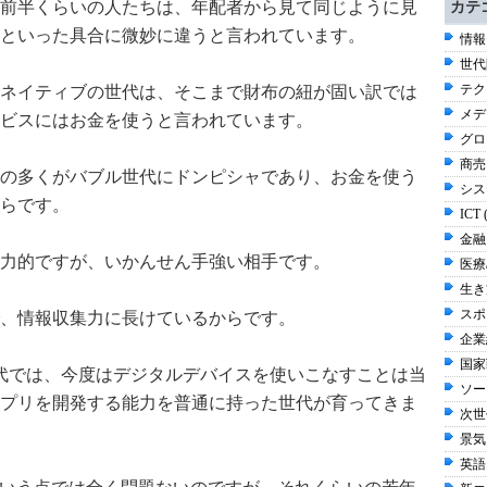
歳代前半くらいの人たちは、年配者から見て同じように見
カテ
といった具合に微妙に違うと言われています。
情報
世代
テク
ネイティブの世代は、そこまで財布の紐が固い訳では
メデ
ビスにはお金を使うと言われています。
グロ
商売 
の多くがバブル世代にドンピシャであり、お金を使う
シス
らです。
ICT 
金融 
力的ですが、いかんせん手強い相手です。
医療/
生き方
スポ
、情報収集力に長けているからです。
企業経
国家
代では、今度はデジタルデバイスを使いこなすことは当
ソー
プリを開発する能力を普通に持った世代が育ってきま
次世
景気
英語