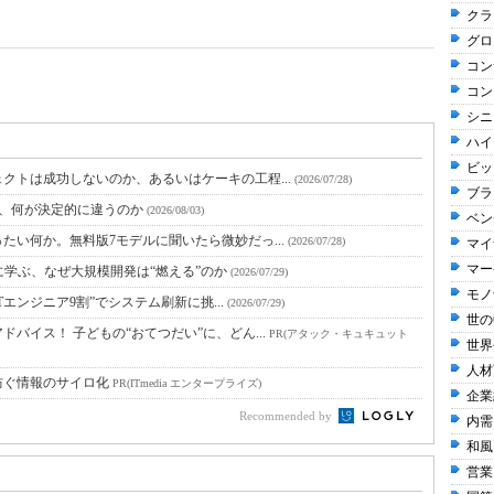
クラ
グロ
コン
コン
シニ
ハイ
ビッ
クトは成功しないのか、あるいはケーキの工程...
(2026/07/28)
ブラ
と、何が決定的に違うのか
(2026/08/03)
ベン
たい何か。無料版7モデルに聞いたら微妙だっ...
(2026/07/28)
マイ
マー
に学ぶ、なぜ大規模開発は“燃える”のか
(2026/07/29)
モノ
Tエンジニア9割”でシステム刷新に挑...
(2026/07/29)
世の
バイス！ 子どもの“おてつだい”に、どん...
PR(アタック・キュキュット
世界
人材
防ぐ情報のサイロ化
PR(ITmedia エンタープライズ)
企業
Recommended by
内需
和風 
営業