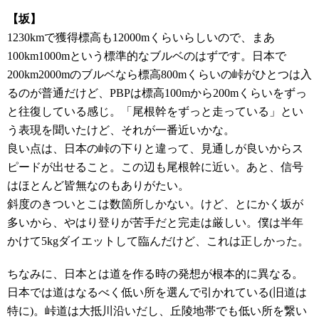
【坂】
1230kmで獲得標高も12000mくらいらしいので、まあ
100km1000mという標準的なブルベのはずです。日本で
200km2000mのブルベなら標高800mくらいの峠がひとつは入
るのが普通だけど、PBPは標高100mから200mくらいをずっ
と往復している感じ。「尾根幹をずっと走っている」とい
う表現を聞いたけど、それが一番近いかな。
良い点は、日本の峠の下りと違って、見通しが良いからス
ピードが出せること。この辺も尾根幹に近い。あと、信号
はほとんど皆無なのもありがたい。
斜度のきついとこは数箇所しかない。けど、とにかく坂が
多いから、やはり登りが苦手だと完走は厳しい。僕は半年
かけて5kgダイエットして臨んだけど、これは正しかった。
ちなみに、日本とは道を作る時の発想が根本的に異なる。
日本では道はなるべく低い所を選んで引かれている(旧道は
特に)。峠道は大抵川沿いだし、丘陵地帯でも低い所を繋い