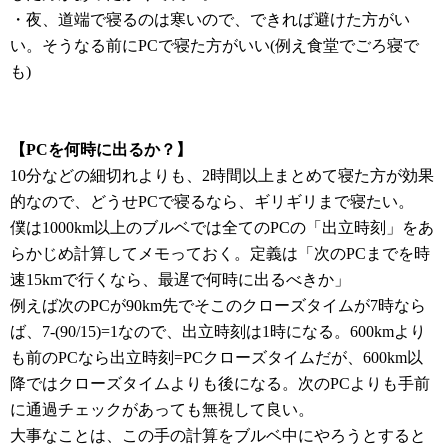
・夜、道端で寝るのは寒いので、できれば避けた方がい
い。そうなる前にPCで寝た方がいい(例え食堂でごろ寝で
も)
【PCを何時に出るか？】
10分などの細切れよりも、2時間以上まとめて寝た方が効果
的なので、どうせPCで寝るなら、ギリギリまで寝たい。
僕は1000km以上のブルベでは全てのPCの「出立時刻」をあ
らかじめ計算してメモっておく。定義は「次のPCまでを時
速15kmで行くなら、最遅で何時に出るべきか」
例えば次のPCが90km先でそこのクローズタイムが7時なら
ば、7-(90/15)=1なので、出立時刻は1時になる。600kmより
も前のPCなら出立時刻=PCクローズタイムだが、600km以
降ではクローズタイムよりも後になる。次のPCよりも手前
に通過チェックがあっても無視して良い。
大事なことは、この手の計算をブルベ中にやろうとすると