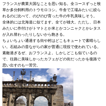
フランスが農業大国なことを思い知る。全コースずっと牧
草か多分飼料用のトウモロコシ。牛舎で工場みたいに絞ら
れるのに比べて、のびのび育った牛の牛乳美味しそう。
全体的には北海道に似てます。全てが雄大。ただし、日本
みたいに作付けがトマトとか米とかコンニャクとかレタス
が入れ替わったりしないから飽きる。
ちょいちょい通過する街や村はどこもキュートで素晴らし
い。石組みの昔ながらの家が普通に現役で使われている。
素敵過ぎるぜ、おフランスよ。しかしどこも似ているの
で、往路に美味しかったカフェがどの街だったかを復路で
思い出すのも一苦労。