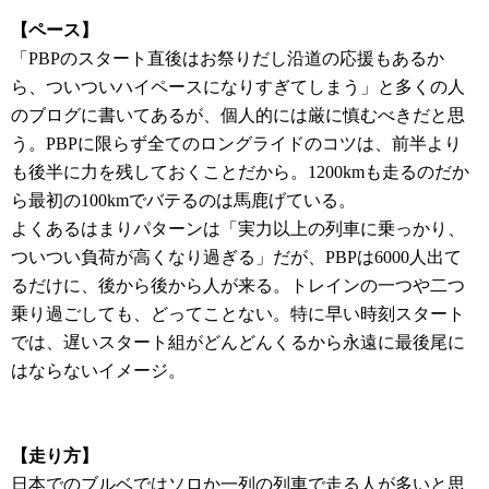
【ペース】
「PBPのスタート直後はお祭りだし沿道の応援もあるか
ら、ついついハイペースになりすぎてしまう」と多くの人
のブログに書いてあるが、個人的には厳に慎むべきだと思
う。PBPに限らず全てのロングライドのコツは、前半より
も後半に力を残しておくことだから。1200kmも走るのだか
ら最初の100kmでバテるのは馬鹿げている。
よくあるはまりパターンは「実力以上の列車に乗っかり、
ついつい負荷が高くなり過ぎる」だが、PBPは6000人出て
るだけに、後から後から人が来る。トレインの一つや二つ
乗り過ごしても、どってことない。特に早い時刻スタート
では、遅いスタート組がどんどんくるから永遠に最後尾に
はならないイメージ。
【走り方】
日本でのブルベではソロか一列の列車で走る人が多いと思