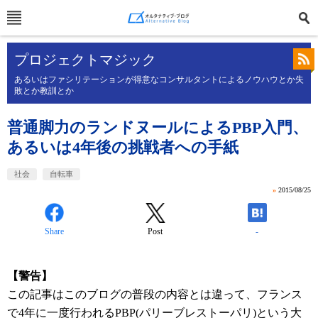
プロジェクトマジック
あるいはファシリテーションが得意なコンサルタントによるノウハウとか失
敗とか教訓とか
普通脚力のランドヌールによるPBP入門、
あるいは4年後の挑戦者への手紙
社会
自転車
»
2015/08/25
Share
Post
-
【警告】
この記事はこのブログの普段の内容とは違って、フランス
で4年に一度行われるPBP(パリーブレストーパリ)という大