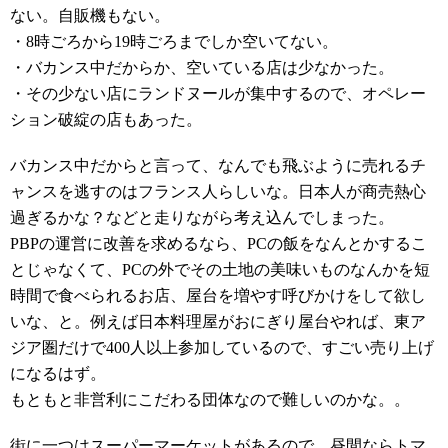
ない。自販機もない。
・8時ごろから19時ごろまでしか空いてない。
・バカンス中だからか、空いている店は少なかった。
・その少ない店にランドヌールが集中するので、オペレー
ション破綻の店もあった。
バカンス中だからと言って、なんでも飛ぶように売れるチ
ャンスを逃すのはフランス人らしいな。日本人が商売熱心
過ぎるかな？などと走りながら考え込んでしまった。
PBPの運営に改善を求めるなら、PCの飯をなんとかするこ
とじゃなくて、PCの外でその土地の美味いものなんかを短
時間で食べられるお店、屋台を増やす呼びかけをして欲し
いな、と。例えば日本料理屋がおにぎり屋台やれば、東ア
ジア圏だけで400人以上参加しているので、すごい売り上げ
になるはず。
もともと非営利にこだわる団体なので難しいのかな。。
街に一つはスーパーマーケットがあるので、昼間ならトマ