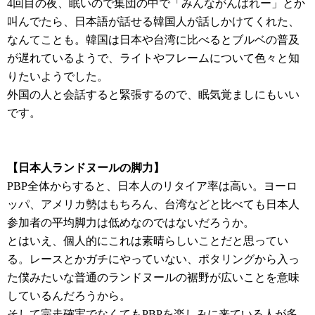
4回目の夜、眠いので集団の中で「みんながんばれー」とか
叫んでたら、日本語が話せる韓国人が話しかけてくれた、
なんてことも。韓国は日本や台湾に比べるとブルベの普及
が遅れているようで、ライトやフレームについて色々と知
りたいようでした。
外国の人と会話すると緊張するので、眠気覚ましにもいい
です。
【日本人ランドヌールの脚力】
PBP全体からすると、日本人のリタイア率は高い。ヨーロ
ッパ、アメリカ勢はもちろん、台湾などと比べても日本人
参加者の平均脚力は低めなのではないだろうか。
とはいえ、個人的にこれは素晴らしいことだと思ってい
る。レースとかガチにやっていない、ポタリングから入っ
た僕みたいな普通のランドヌールの裾野が広いことを意味
しているんだろうから。
そして完走確実でなくてもPBPを楽しみに来ている人が多