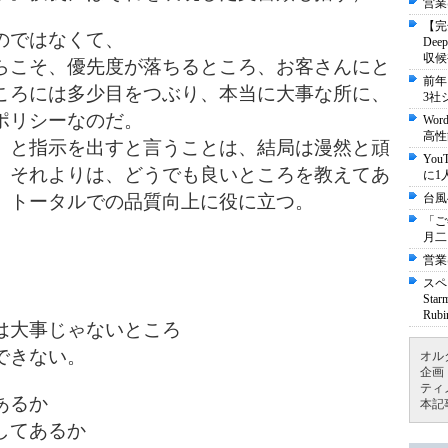
営業
【完
のではなくて、
De
収候
らこそ、優先度が落ちるところ、お客さんにと
前年
ころには多少目をつぶり、本当に大事な所に、
3社
ポリシーなのだ。
Wo
高性
、と指示を出すと言うことは、結局は漫然と頑
Yo
。それよりは、どうでも良いところを教えてあ
に1
。トータルでの品質向上に役に立つ。
台風
「ご
月二
営業
スペ
St
Ru
は大事じゃないところ
できない。
オル
企画
ティ
あるか
本記
してあるか