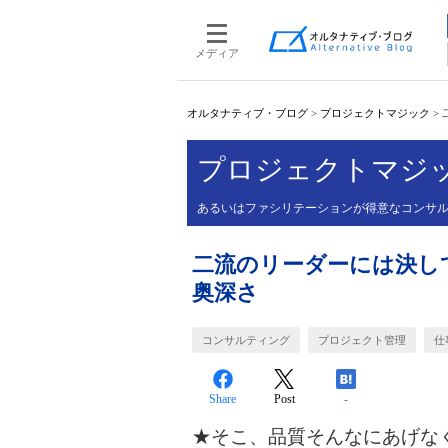
メディア
オルタナティブ・ブログ
>
プロジェクトマジック
>
プロジェクトマジ
あるいはファシリテーションが得意なコンサ
二流のリーダーには決し
奥深さ
コンサルティング
プロジェクト管理
仕
Share
Post
-
★そこ、品質そんなにあげな