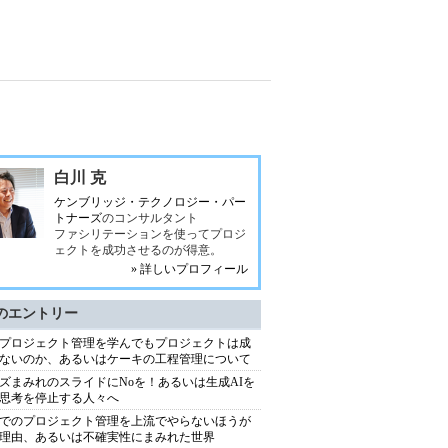
白川 克
ケンブリッジ・テクノロジー・パー
トナーズ
のコンサルタント
ファシリテーションを使ってプロジ
ェクトを成功させるのが得意。
» 詳しいプロフィール
のエントリー
プロジェクト管理を学んでもプロジェクトは成
ないのか、あるいはケーキの工程管理について
ズまみれのスライドにNoを！あるいは生成AIを
思考を停止する人々へ
でのプロジェクト管理を上流でやらないほうが
理由、あるいは不確実性にまみれた世界