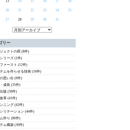
13
14
15
16
17
18
20
21
22
23
24
25
27
28
29
30
31
ゴリー
ジェクトの罠 (8件)
シリーズ (1件)
ファースト (12件)
テムを作らせる技術 (16件)
の思い出 (9件)
・成長 (35件)
版 (58件)
革 (41件)
ンニング (42件)
シリテーション (44件)
ム作り (86件)
テム構築 (30件)