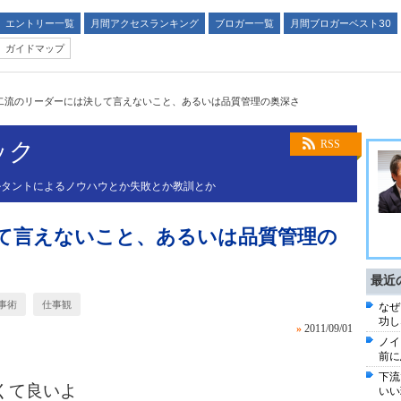
エントリー一覧
月間アクセスランキング
ブロガー一覧
月間ブロガーベスト30
ガイドマップ
二流のリーダーには決して言えないこと、あるいは品質管理の奥深さ
ック
RSS
ルタントによるノウハウとか失敗とか教訓とか
て言えないこと、あるいは品質管理の
最近
事術
仕事観
なぜ
功し
»
2011/09/01
ノイ
前に
下流
くて良いよ
いい