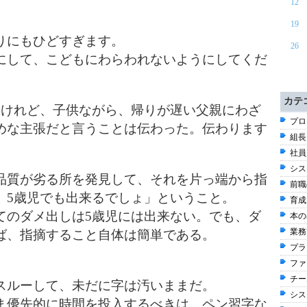
12
19
りにもひどすぎます。
26
にして、こどもにわらわれないようにしてくだ
カテ
いけれど、子供ながら、帰りが遅い父親にわざ
プロ
めな主張だと言うことは伝わった。伝わります
組長
社員
シス
品質が劣る所を発見して、それを片っ端から指
前職
、5歳児でも出来るでしょ」ということ。
育成
てのダメ出しは5歳児には出来ない。でも、ダ
本の出
業務改
ば、指摘すること自体は簡単である。
プラ
ファ
チー
スルーして、未だに字は汚いままだ。
シス
ま優先的に時間を投入するべきは、ペン習字な