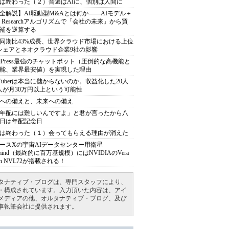
は終わった（２）普遍はAIに、個別は人間に
全解説】AI駆動型M&Aとは何か――AIモデル＋
ep Researchアルゴリズムで「会社の未来」から買
補を逆算する
同期比43%成長、世界クラウド市場における上位
シェアとネオクラウド企業9社の影響
rdPress最強のチャットボット（圧倒的な高機能と
能、業界最安値）を実現した理由
uTuberは本当に儲からないのか。収益化した20人
人が月30万円以上という可能性
への備えと、未来への備え
年配には難しいんですよ」と君が言ったから八
日は年配記念日
は終わった（１）会ってもらえる理由が消えた
ースXの宇宙AIデータセンター用衛星
armind（最終的に百万基規模）にはNVIDIAのVera
bin NVL72が搭載される！
タナティブ・ブログは、専門スタッフにより、
・構成されています。入力頂いた内容は、アイ
メディアの他、オルタナティブ・ブログ、及び
事執筆会社に提供されます。