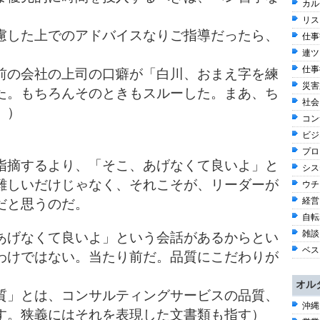
カル
リス
慮した上でのアドバイスなりご指導だったら、
仕事観
連ツ
仕事術
前の会社の上司の口癖が「白川、おまえ字を練
災害
た。もちろんそのときもスルーした。まあ、ち
社会 
。）
コン
ビジネ
プロ
指摘するより、「そこ、あげなくて良いよ」と
シス
難しいだけじゃなく、それこそが、リーダーが
ウチ
経営 
だと思うのだ。
自転車
雑談 
あげなくて良いよ」という会話があるからとい
ベス
わけではない。当たり前だ。品質にこだわりが
オル
質」とは、コンサルティングサービスの品質、
沖縄
す。狭義にはそれを表現した文書類も指す）