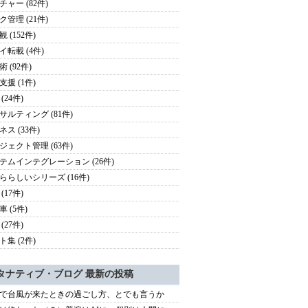
チャー (82件)
ク管理 (21件)
 (152件)
イ転載 (4件)
 (92件)
支援 (1件)
(24件)
サルティング (81件)
ス (33件)
ジェクト管理 (63件)
テムインテグレーション (26件)
ららしいシリーズ (16件)
(17件)
 (5件)
(27件)
ト集 (2件)
タナティブ・ブログ 最新の投稿
で台風が来たときの過ごし方、とでも言うか