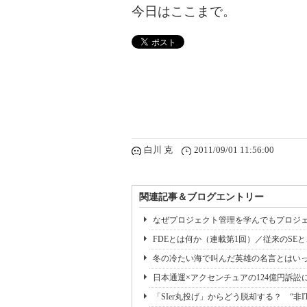
今日はここまで。
白川 克
2011/09/01 11:56:00
関連記事＆ブログエントリー
なぜプロジェクト管理を学んでもプロジェ
FDEとは何か（連載第1回）／従来のSE
冬の冷たい海で叫んだ英雄の名言とはいっ
日本通運×アクセンチュアの124億円訴訟
「SIer丸投げ」からどう脱却する？ “非I