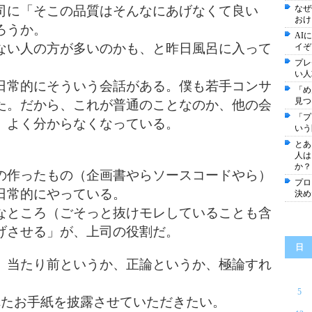
司に「そこの品質はそんなにあげなくて良い
なぜ
おけ
ろうか。
AI
ない人の方が多いのかも、と昨日風呂に入って
イぞ
プレ
い人
日常的にそういう会話がある。僕も若手コンサ
「め
見つ
た。だから、これが普通のことなのか、他の会
「プ
、よく分からなくなっている。
いう
とあ
人は
か？
の作ったもの（企画書やらソースコードやら）
プロ
日常的にやっている。
決め
なところ（ごそっと抜けモレしていることも含
げさせる」が、上司の役割だ。
日
、当たり前というか、正論というか、極論すれ
5
れたお手紙を披露させていただきたい。