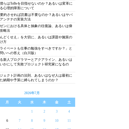
僕らはToBeを目指せないのか？あるいは変革に
る心理的障害について
に要約させれば読書は不要なのか？あるいはヤバ
アンテナの実装方法
ゼンにおける具体と抽象の往復論、あるいは偉
攻略法
んどくせえ」を大切に、あるいは課題や施策の
け方
ライベートも仕事の勉強をすべきですか？」と
問いへの答え（白川版）
る新人プログラマーとアクアライン、あるいは
いかにして失敗プロジェクト研究家になるの
ジェクト計画の法則、あるいはなぜ人は最初に
た納期や予算に縛られてしまうのか？
2026年7月
月
火
水
木
金
土
1
2
3
4
6
7
8
9
10
11