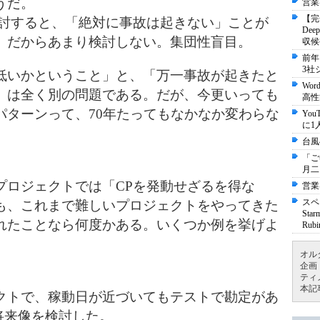
うだ。
営業
【完
検討すると、「絶対に事故は起きない」ことが
De
。だからあまり検討しない。集団性盲目。
収候
前年
3社
低いかということ」と、「万一事故が起きたと
Wo
」は全く別の問題である。だが、今更いっても
高性
パターンって、70年たってもなかなか変わらな
Yo
に1
台風
「ご
月二
プロジェクトでは「CPを発動せざるを得な
営業
スペ
も、これまで難しいプロジェクトをやってきた
St
れたことなら何度かある。いくつか例を挙げよ
Ru
オル
企画
ティ
本記
クトで、稼動日が近づいてもテストで勘定があ
将来像を検討した。