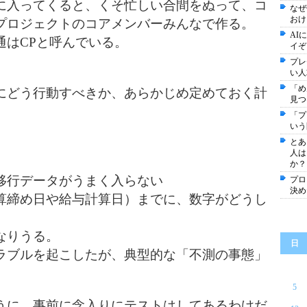
に入ってくると、くそ忙しい合間をぬって、コ
なぜ
おけ
プロジェクトのコアメンバーみんなで作る。
AI
通はCPと呼んでいる。
イぞ
プレ
い人
「め
にどう行動すべきか、あらかじめ定めておく計
見つ
「プ
いう
とあ
人は
、
か？
移行データがうまく入らない
プロ
決め
算締め日や給与計算日）までに、数字がどうし
なりうる。
日
ラブルを起こしたが、典型的な「不測の事態」
5
うに、事前に念入りにテストはしてあるわけだ