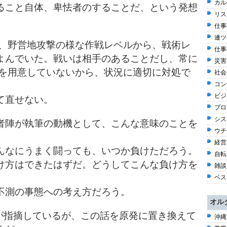
カル
ること自体、卑怯者のすることだ、という発想
リス
仕事観
連ツ
は、野営地攻撃の様な作戦レベルから、戦術レ
仕事術
よんでいた。戦いは相手のあることだし、常に
災害
Pを用意していないから、状況に適切に対処で
社会 
コン
ビジネ
て直せない。
プロ
シス
者陣が執筆の動機として、こんな意味のことを
ウチ
経営 
んなにうまく闘っても、いつか負けただろう。
自転車
け方はできたはずだ。どうしてこんな負け方を
雑談 
ベス
不測の事態への考え方だろう。
オル
方が指摘しているが、この話を原発に置き換えて
沖縄