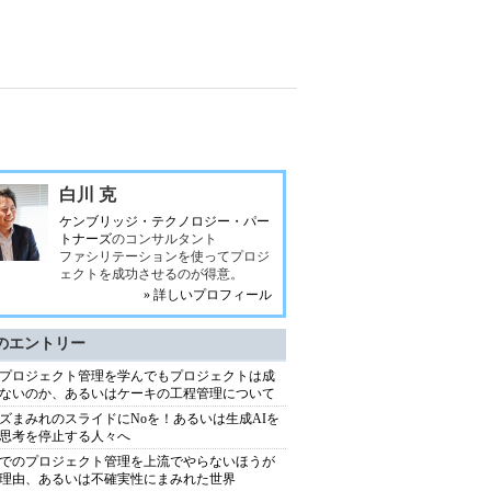
白川 克
ケンブリッジ・テクノロジー・パー
トナーズ
のコンサルタント
ファシリテーションを使ってプロジ
ェクトを成功させるのが得意。
» 詳しいプロフィール
のエントリー
プロジェクト管理を学んでもプロジェクトは成
ないのか、あるいはケーキの工程管理について
ズまみれのスライドにNoを！あるいは生成AIを
思考を停止する人々へ
でのプロジェクト管理を上流でやらないほうが
理由、あるいは不確実性にまみれた世界