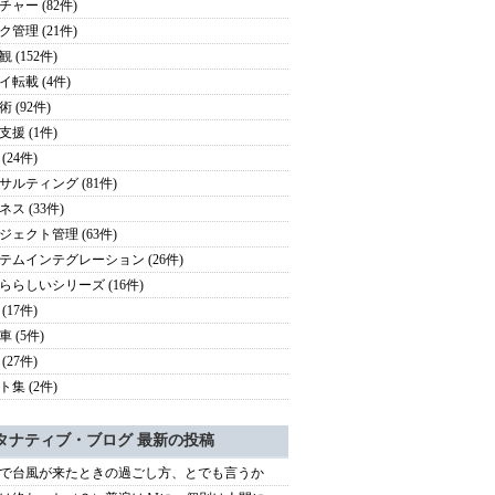
チャー (82件)
ク管理 (21件)
 (152件)
イ転載 (4件)
 (92件)
支援 (1件)
(24件)
サルティング (81件)
ス (33件)
ジェクト管理 (63件)
テムインテグレーション (26件)
ららしいシリーズ (16件)
(17件)
 (5件)
(27件)
ト集 (2件)
タナティブ・ブログ 最新の投稿
で台風が来たときの過ごし方、とでも言うか