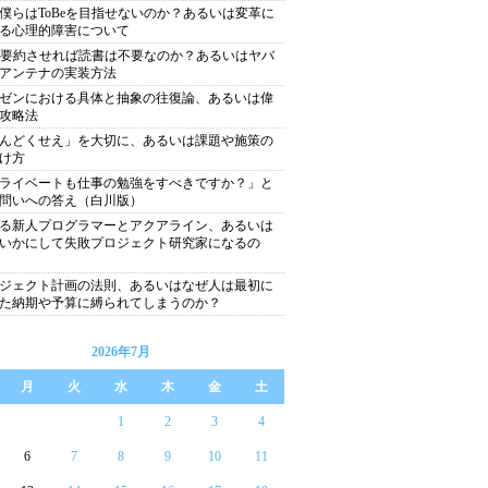
僕らはToBeを目指せないのか？あるいは変革に
る心理的障害について
に要約させれば読書は不要なのか？あるいはヤバ
アンテナの実装方法
ゼンにおける具体と抽象の往復論、あるいは偉
攻略法
んどくせえ」を大切に、あるいは課題や施策の
け方
ライベートも仕事の勉強をすべきですか？」と
問いへの答え（白川版）
る新人プログラマーとアクアライン、あるいは
いかにして失敗プロジェクト研究家になるの
ジェクト計画の法則、あるいはなぜ人は最初に
た納期や予算に縛られてしまうのか？
2026年7月
月
火
水
木
金
土
1
2
3
4
6
7
8
9
10
11