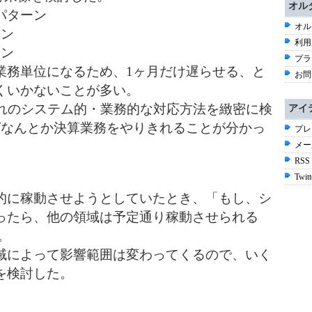
オル
パターン
オル
ーン
利用
ーン
プラ
業務単位になるため、1ヶ月だけ遅らせる、と
お問
くいかないことが多い。
ぞれのシステム的・業務的な対応方法を緻密に検
アイ
ばなんとか決算業務をやりきれることが分かっ
プレ
メー
RSS
Twitt
的に稼動させようとしていたとき、「もし、シ
ったら、他の領域は予定通り稼動させられる
。
域によって影響範囲は変わってくるので、いく
を検討した。