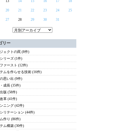
13
14
15
16
17
18
20
21
22
23
24
25
27
28
29
30
31
ゴリー
ジェクトの罠 (8件)
シリーズ (1件)
ファースト (12件)
テムを作らせる技術 (16件)
の思い出 (9件)
・成長 (35件)
版 (58件)
革 (41件)
ンニング (42件)
シリテーション (44件)
ム作り (86件)
テム構築 (30件)