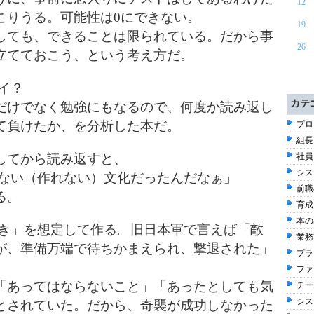
12
こりうる。可能性は0にできない。
19
しても、できることは限られている。だから事
26
立てておこう、という考え方だ。
イ？
カテ
だけでなく勉強にもなるので、何度か読み返し
て負けたか、を分析した本だ。
プロ
組長
してから読み返すと、
社員
シス
らない（作れない）文化だったんだなぁ」
前職
る。
育成
本の出
とき」を想定して作る。旧日本軍で言えば「敵
業務改
が、準備万端で待ちかまえられ、撃退された」
プラ
ファ
「あってはならないこと」「あったとしても気
チー
シス
とされていた。だから、奇襲が成功しなかった