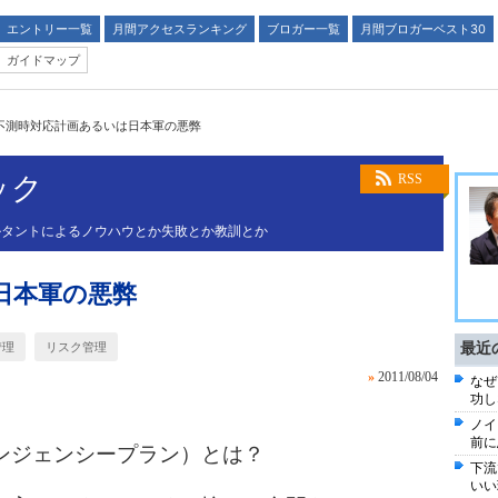
エントリー一覧
月間アクセスランキング
ブロガー一覧
月間ブロガーベスト30
ガイドマップ
不測時対応計画あるいは日本軍の悪弊
ック
RSS
ルタントによるノウハウとか失敗とか教訓とか
日本軍の悪弊
管理
リスク管理
最近
»
2011/08/04
なぜ
功し
ノイ
前に
ンジェンシープラン）とは？
下流
いい