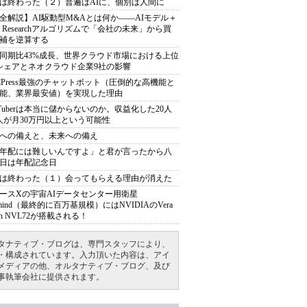
は終わった（２）普遍はAIに、個別は人間に
全解説】AI駆動型M&Aとは何か――AIモデル＋
ep Researchアルゴリズムで「会社の未来」から買
補を逆算する
同期比43%成長、世界クラウド市場における上位
シェアとネオクラウド企業9社の影響
rdPress最強のチャットボット（圧倒的な高機能と
能、業界最安値）を実現した理由
uTuberは本当に儲からないのか。収益化した20人
人が月30万円以上という可能性
への備えと、未来への備え
年配には難しいんですよ」と君が言ったから八
日は年配記念日
は終わった（１）会ってもらえる理由が消えた
ースXの宇宙AIデータセンター用衛星
armind（最終的に百万基規模）にはNVIDIAのVera
bin NVL72が搭載される！
タナティブ・ブログは、専門スタッフにより、
・構成されています。入力頂いた内容は、アイ
メディアの他、オルタナティブ・ブログ、及び
事執筆会社に提供されます。