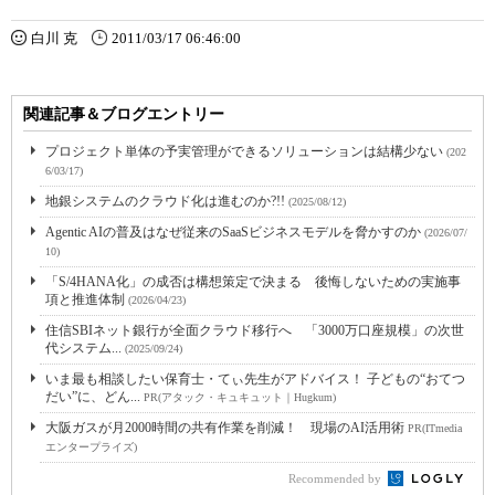
白川 克
2011/03/17 06:46:00
関連記事＆ブログエントリー
プロジェクト単体の予実管理ができるソリューションは結構少ない
(202
6/03/17)
地銀システムのクラウド化は進むのか?!!
(2025/08/12)
Agentic AIの普及はなぜ従来のSaaSビジネスモデルを脅かすのか
(2026/07/
10)
「S/4HANA化」の成否は構想策定で決まる 後悔しないための実施事
項と推進体制
(2026/04/23)
住信SBIネット銀行が全面クラウド移行へ 「3000万口座規模」の次世
代システム...
(2025/09/24)
いま最も相談したい保育士・てぃ先生がアドバイス！ 子どもの“おてつ
だい”に、どん...
PR(アタック・キュキュット｜Hugkum)
大阪ガスが月2000時間の共有作業を削減！ 現場のAI活用術
PR(ITmedia
エンタープライズ)
Recommended by