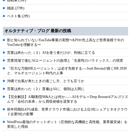
自転車 (5件)
雑談 (27件)
ベスト集 (2件)
オルタナティブ・ブログ 最新の投稿
割と知られていないYouTube事業の実態〜KPIや売上高など世界規模で今の
YouTubeを理解する〜
営業は終わった（３）AIを使う者だけが、利他に立てる
営業現場で進むAIエージェントの急増と「生産性のパラドックス」の現実
「巨大な万能HRエージェント」は必ず失敗する----Josh Bersinが描くHR 2030
と、マルチエージェント時代の人事
沖縄で台風が来たときの過ごし方、とでも言うか
営業は終わった（２）普遍はAIに、個別は人間に
【完全解説】AI駆動型M&Aとは何か――AIモデル＋Deep Researchアルゴリズ
ムで「会社の未来」から買収候補を逆算する
前年同期比43%成長、世界クラウド市場における上位3社シェアとネオクラウ
ド企業9社の影響
WordPress最強のチャットボット（圧倒的な高機能と高性能、業界最安値）を
実現した理由