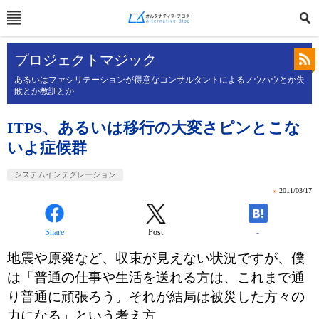
プロジェクトマジック
あるいはファシリテーションが得意なコンサルタントによるノウハウとか失
敗とか教訓とか
ITPS、あるいは移行の大変さピンとこな
いよ症候群
システムインテグレーション
»
2011/03/17
Share
Post
-
地震や原発など、収束が見えない状況ですが、僕
は「普通の仕事や生活を送れる方は、これまで通
り普通に頑張ろう。それが結局は被災した方々の
力になる」という考え方。