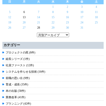
日
月
火
水
木
金
土
1
2
3
4
5
6
7
8
9
10
11
12
13
14
15
16
17
18
19
20
21
22
23
24
25
26
27
28
29
30
31
カテゴリー
プロジェクトの罠 (8件)
組長シリーズ (1件)
社員ファースト (12件)
システムを作らせる技術 (16件)
前職の思い出 (9件)
育成・成長 (35件)
本の出版 (58件)
業務改革 (41件)
プランニング (42件)