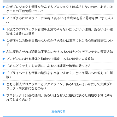
なぜプロジェクト管理を学んでもプロジェクトは成功しないのか、あるいは
ケーキの工程管理について
ノイズまみれのスライドにNoを！あるいは生成AIを前に思考を停止する人々
へ
下流でのプロジェクト管理を上流でやらないほうがいい理由、あるいは不確
実性にまみれた世界
なぜ僕らはToBeを目指せないのか？あるいは変革における心理的障害につい
て
AIに要約させれば読書は不要なのか？あるいはヤバイぞアンテナの実装方法
プレゼンにおける具体と抽象の往復論、あるいは偉い人攻略法
「めんどくせえ」を大切に、あるいは課題や施策の見つけ方
「プライベートも仕事の勉強をすべきですか？」という問いへの答え（白川
版）
とある新人プログラマーとアクアライン、あるいは人はいかにして失敗プロ
ジェクト研究家になるのか？
プロジェクト計画の法則、あるいはなぜ人は最初に決めた納期や予算に縛ら
れてしまうのか？
2026年7月