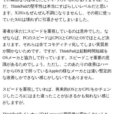
だ、ThinkPadの堅牢性は本当にすばらしいレベルだと思い
ます。X201sもぜんぜん不調になりませんし、その前に使っ
ていたX61は壊れずに引退させてしまいました。
著者が未だにスピードを重視しているのは意外でした。な
ぜならば、PCのスピードはCPU(とGPU)とOSでほとんど決
まります。それらは全てコモディティ化してしまい実質差
が開かないためです。ですが、ThinkPadは起動時間短縮を
OSメーカと協力して行っています。スピードこそ重要の意
識があるためでしょう。ただし、このあたりの改善はハー
ドからOSまで持っているAppleの様なメーカとは違い暫定的
な改善しかできない感じがしないでもありません。
スピードを重視していれば、将来的(OSとかCPUをかチェン
ジしたころ)にはまた違ったことがおきるかも知れない感じ
がしますが。