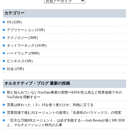
カテゴリー
OS (32件)
アプリケーション (11件)
テクノロジー (36件)
ネットワーキング (141件)
ハードウェア (198件)
ビジネス (113件)
社会 (25件)
オルタナティブ・ブログ 最新の投稿
割と知られていないYouTube事業の実態〜KPIや売上高など世界規模で今の
YouTubeを理解する〜
営業は終わった（３）AIを使う者だけが、利他に立てる
営業現場で進むAIエージェントの急増と「生産性のパラドックス」の現実
「巨大な万能HRエージェント」は必ず失敗する----Josh Bersinが描くHR 2030
と、マルチエージェント時代の人事