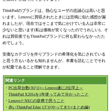
ThinkPadのブランドは、熱心なユーザの忠誠心は高いと思
います。Lenovoに買収されたときには悲鳴に似た感想が漏
れましたが、現在ではそこまで気にかけている人は非常に
少ないと思います(私は価格が安くなったのでうれしい)。そ
れは買収後でもThinkPadブランドに何も変わらなかったた
めでしょう。
安価なカテゴリを作りブランドの希薄化を気にされている
と思う方もいるかも知れませんが、本書を読むことでそれ
が杞憂であること理解できます。
関連リンク
・
PC出荷台数(3Q'11)～Lenovo遂に2位浮上～
・
ThinkPad X201sを1年使ってみて分かったこと
・
LenovoとNECの提携で思うこと
・
赤いThinkPad Edge 13"がやってきた(まとめ編)