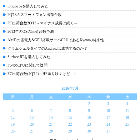
iPhone 5sを購入してみた
2Q'13のスマートフォン出荷台数
PC出荷台数2Q'13～マイナス成長は続く～
2013年のOSの出荷台数予測
AMDの省電力&GPU搭載サーバCPUであるKyotoの将来性
クラムシェルタイプのAndroidは成功するのか？
Surface RTを購入してみた
PS4のCPUに関して疑問
PC出荷台数(4Q'12)～HP返り咲くけど...～
2026年7月
日
月
火
水
木
金
土
1
2
3
4
5
6
7
8
9
10
11
12
13
14
15
16
17
18
19
20
21
22
23
24
25
26
27
28
29
30
31