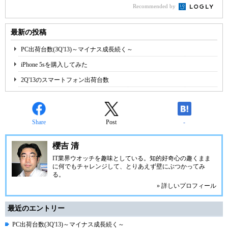
Recommended by
最新の投稿
PC出荷台数(3Q'13)～マイナス成長続く～
iPhone 5sを購入してみた
2Q'13のスマートフォン出荷台数
Share
Post
-
櫻吉 清
IT業界ウオッチを趣味としている。知的好奇心の趣くまま
に何でもチャレンジして、とりあえず壁にぶつかってみ
る。
» 詳しいプロフィール
最近のエントリー
PC出荷台数(3Q'13)～マイナス成長続く～