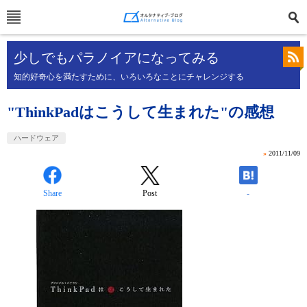
少しでもパラノイアになってみる
知的好奇心を満たすために、いろいろなことにチャレンジする
"ThinkPadはこうして生まれた"の感想
ハードウェア
»
2011/11/09
Share
Post
-