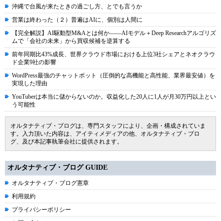
沖縄で台風が来たときの過ごし方、とでも言うか
営業は終わった（２）普遍はAIに、個別は人間に
【完全解説】AI駆動型M&Aとは何か――AIモデル＋Deep Researchアルゴリズ
ムで「会社の未来」から買収候補を逆算する
前年同期比43%成長、世界クラウド市場における上位3社シェアとネオクラウ
ド企業9社の影響
WordPress最強のチャットボット（圧倒的な高機能と高性能、業界最安値）を
実現した理由
YouTuberは本当に儲からないのか。収益化した20人に1人が月30万円以上とい
う可能性
オルタナティブ・ブログは、専門スタッフにより、企画・構成されていま
す。入力頂いた内容は、アイティメディアの他、オルタナティブ・ブロ
グ、及び本記事執筆会社に提供されます。
オルタナティブ・ブログ GUIDE
オルタナティブ・ブログ憲章
利用規約
プライバシーポリシー