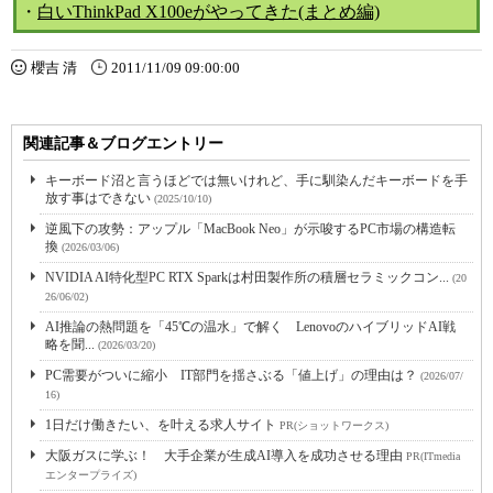
・
白いThinkPad X100eがやってきた(まとめ編)
櫻吉 清
2011/11/09 09:00:00
関連記事＆ブログエントリー
キーボード沼と言うほどでは無いけれど、手に馴染んだキーボードを手
放す事はできない
(2025/10/10)
逆風下の攻勢：アップル「MacBook Neo」が示唆するPC市場の構造転
換
(2026/03/06)
NVIDIA AI特化型PC RTX Sparkは村田製作所の積層セラミックコン...
(20
26/06/02)
AI推論の熱問題を「45℃の温水」で解く LenovoのハイブリッドAI戦
略を聞...
(2026/03/20)
PC需要がついに縮小 IT部門を揺さぶる「値上げ」の理由は？
(2026/07/
16)
1日だけ働きたい、を叶える求人サイト
PR(ショットワークス)
大阪ガスに学ぶ！ 大手企業が生成AI導入を成功させる理由
PR(ITmedia
エンタープライズ)