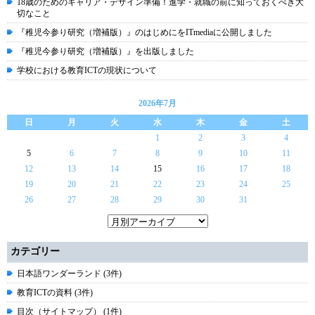
18歳のためのキャリア・デザイン準備！進学・就職の前に知っておくべき大
切なこと
『稚児今参り研究（増補版）』のはじめにをITmediaに公開しました
『稚児今参り研究（増補版）』を出版しました
学校における教育ICTの現状について
2026年7月
日
月
火
水
木
金
土
1
2
3
4
5
6
7
8
9
10
11
12
13
14
15
16
17
18
19
20
21
22
23
24
25
26
27
28
29
30
31
カテゴリー
日本語ワンダーランド (3件)
教育ICTの資料 (3件)
目次（サイトマップ） (1件)