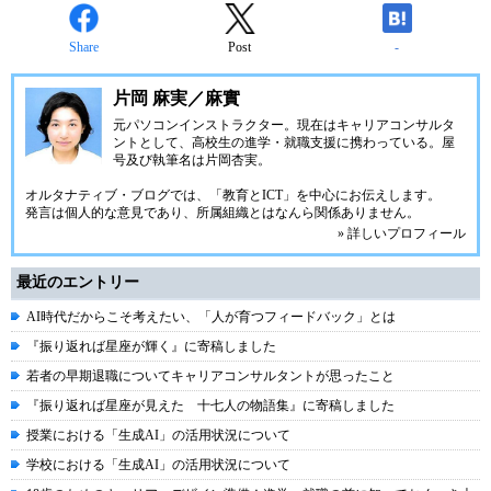
Share
Post
-
片岡 麻実／麻實
元パソコンインストラクター。現在はキャリアコンサルタ
ントとして、高校生の進学・就職支援に携わっている。屋
号及び執筆名は片岡杏実。
オルタナティブ・ブログでは、「教育とICT」を中心にお伝えします。
発言は個人的な意見であり、所属組織とはなんら関係ありません。
» 詳しいプロフィール
最近のエントリー
AI時代だからこそ考えたい、「人が育つフィードバック」とは
『振り返れば星座が輝く』に寄稿しました
若者の早期退職についてキャリアコンサルタントが思ったこと
『振り返れば星座が見えた 十七人の物語集』に寄稿しました
授業における「生成AI」の活用状況について
学校における「生成AI」の活用状況について