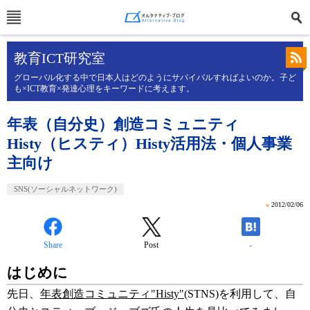
教育ICT研究室
グローバル化する中で日本人はどのようにサバイバルすればよいのか。子ど
も×ICT教育×発達心理をキーワードに考えます。
年表（自分史）創造コミュニティ
Histy（ヒスティ）Histy活用法・個人事業
主向け
SNS(ソーシャルネットワーク)
»
2012/02/06
Share
Post
-
はじめに
先日、
年表創造コミュニティ"Histy"
(STNS)を利用して、自