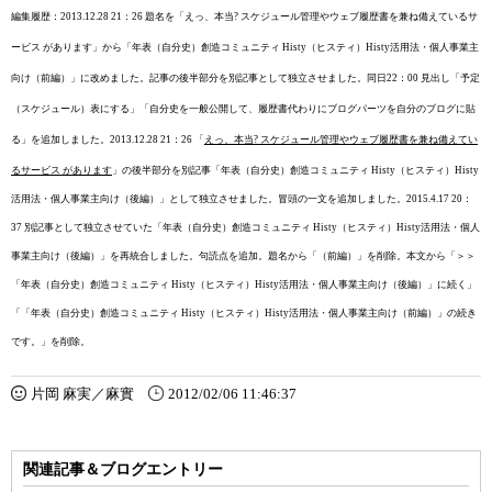
編集履歴：2013.12.28 21：26 題名を「えっ、本当? スケジュール管理やウェブ履歴書を兼ね備えているサ
ービス があります」から「年表（自分史）創造コミュニティ Histy（ヒスティ）Histy活用法・個人事業主
向け（前編）」に改めました。記事の後半部分を別記事として独立させました。同日22：00 見出し「予定
（スケジュール）表にする」「自分史を一般公開して、履歴書代わりにブログパーツを自分のブログに貼
る」を追加しました。
2013.12.28 21：26 「
えっ、本当? スケジュール管理やウェブ履歴書を兼ね備えてい
るサービス があります
」の後半部分を別記事「
年表（自分史）創造コミュニティ Histy（ヒスティ）Histy
活用法・個人事業主向け（後編）
」として独立させました。冒頭の一文を追加しました。
2015.4.17 20：
37 別記事として独立させていた「年表（自分史）創造コミュニティ Histy（ヒスティ）Histy活用法・個人
事業主向け（後編）」を再統合しました。句読点を追加。題名から「（前編）」を削除。本文から「
＞＞
「
年表（自分史）創造コミュニティ Histy（ヒスティ）Histy活用法・個人事業主向け（後編）
」に続く
」
「
「
年表（自分史）創造コミュニティ Histy（ヒスティ）Histy活用法・個人事業主向け（前編）
」の続き
です。」
を削除。
片岡 麻実／麻實
2012/02/06 11:46:37
関連記事＆ブログエントリー