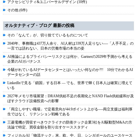
アクセシビリティ&ユニバーサルデザイン (10件)
その他 (6件)
オルタナティブ・ブログ 最新の投稿
その「なんて」が、切り捨てているものについて
2040年、事務職は437万人余り、AI人材は339万人足りない----「人手不足」の
一言では語れない、日本の労働市場の本当の姿
AI推論によるプライバシーリスクとは何か、Gartnerの2029年予測から考える
企業のAIガバナンス
今騒がれているAIデータセンターとはいったい何なのか?!! 10分でわかるAI
データセンターの話
LinkedInで見る「鎖国」する日本 ― でも、世界で輝く日本人は確実に増えて
いる
2027年メモリ市場展望：DRAM供給不足の長期化とNAND Flash供給緩和が及
ぼすクラウド設備投資への影響
「両立しやすい職場」で定着意向が44.9ポイント上がる----両立支援は福利厚
生ではなく、リテンション戦略である
三菱電機が買収すべきウクライナの防衛テック企業3社をAI駆動型M&Aの方
法論で特定、買収金額を割り出すケーススタディ
フィジカルAI「物流テック」米、欧、中、日、シンガポールのユースケース