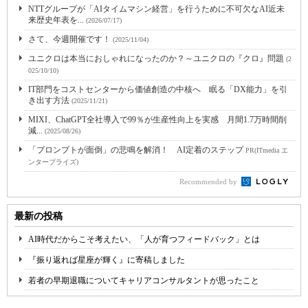
NTTグループが「AIタイムマシン経営」を行うために不可欠なAI近未
来歴史年表を...
(2026/07/17)
さて、今週開催です！
(2025/11/04)
ユニクロは本当におしゃれになったのか？～ユニクロの『クロ』問題
(2
025/10/10)
IT部門をコストセンターから価値創造の中核へ 眠る「DX能力」を引
き出す方法
(2025/11/21)
MIXI、ChatGPT全社導入で99％が生産性向上を実感 月間1.7万時間削
減...
(2025/08/26)
「プロンプトが面倒」の悲鳴を解消！ AI定着のステップ
PR(ITmedia エ
ンタープライズ)
Recommended by
最新の投稿
AI時代だからこそ考えたい、「人が育つフィードバック」とは
『振り返れば星座が輝く』に寄稿しました
若者の早期退職についてキャリアコンサルタントが思ったこと