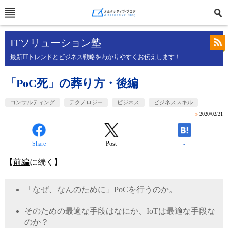
ITソリューション塾
最新ITトレンドとビジネス戦略をわかりやすくお伝えします！
「PoC死」の葬り方・後編
コンサルティング
テクノロジー
ビジネス
ビジネススキル
»
2020/02/21
Share
Post
-
【
前編
に続く】
「なぜ、なんのために」
PoC
を行うのか。
そのための最適な手段はなにか、
IoT
は最適な手段な
のか？