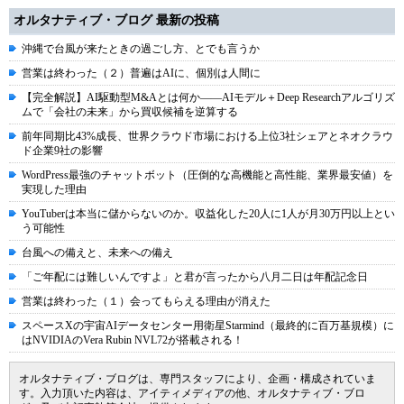
オルタナティブ・ブログ 最新の投稿
沖縄で台風が来たときの過ごし方、とでも言うか
営業は終わった（２）普遍はAIに、個別は人間に
【完全解説】AI駆動型M&Aとは何か――AIモデル＋Deep Researchアルゴリズ
ムで「会社の未来」から買収候補を逆算する
前年同期比43%成長、世界クラウド市場における上位3社シェアとネオクラウ
ド企業9社の影響
WordPress最強のチャットボット（圧倒的な高機能と高性能、業界最安値）を
実現した理由
YouTuberは本当に儲からないのか。収益化した20人に1人が月30万円以上とい
う可能性
台風への備えと、未来への備え
「ご年配には難しいんですよ」と君が言ったから八月二日は年配記念日
営業は終わった（１）会ってもらえる理由が消えた
スペースXの宇宙AIデータセンター用衛星Starmind（最終的に百万基規模）に
はNVIDIAのVera Rubin NVL72が搭載される！
オルタナティブ・ブログは、専門スタッフにより、企画・構成されていま
す。入力頂いた内容は、アイティメディアの他、オルタナティブ・ブロ