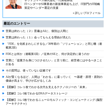
ネットコマース株式会社
・代表取締役
ITベンダーやSI事業者の新規事業起ち上げ、IT部門のIT戦略
策定やベンダー選定の支援
» 詳しいプロフィール
最近のエントリー
営業は終わった（２）普遍はAIに、個別は人間に
営業は終わった（１）会ってもらえる理由が消えた
「FDE」を化粧まわしにするな／30年前の「ソリューション」と同じ轍（連
載第2回）
FDEとは何か（連載第1回）／従来のSEと、何が決定的に違うのか
営業に「提案力を身につけさせたい」と言う前に、経営者にはやるべきこと
がある
その質問は、使っていない証拠です
AIが賢くなるほど、人間は「わかる」に還っていく 〜基礎・原理・原則の
価値が高まり、学びが広がるしくみ
【図解】コレ１枚でわかる次代を支えるテクノロジーの「未来」
【図解】コレ1枚でわかるDNAデータストレージ
【図解】コレ1枚でわかるニューロモルフィック・コンピューティング (脳型
アーキテクチャ)