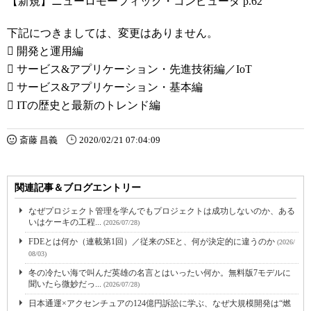
【新規】ニューロモーフィック・コンピュータ p.62
下記につきましては、変更はありません。
 開発と運用編
 サービス&アプリケーション・先進技術編／IoT
 サービス&アプリケーション・基本編
 ITの歴史と最新のトレンド編
斎藤 昌義
2020/02/21 07:04:09
関連記事＆ブログエントリー
なぜプロジェクト管理を学んでもプロジェクトは成功しないのか、ある
いはケーキの工程...
(2026/07/28)
FDEとは何か（連載第1回）／従来のSEと、何が決定的に違うのか
(2026/
08/03)
冬の冷たい海で叫んだ英雄の名言とはいったい何か。無料版7モデルに
聞いたら微妙だっ...
(2026/07/28)
日本通運×アクセンチュアの124億円訴訟に学ぶ、なぜ大規模開発は“燃