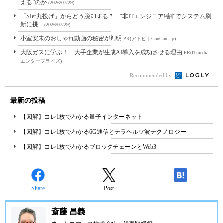
える”のか
(2026/07/29)
「SIer丸投げ」からどう脱却する？ “非ITエンジニア9割”でシステム刷
新に挑...
(2026/07/29)
小室安未のおしゃれ動画の秘密が判明
PR(アドビ｜CanCam.jp)
大阪ガスに学ぶ！ 大手企業が生成AI導入を成功させる理由
PR(ITmedia
エンタープライズ)
Recommended by
最新の投稿
【図解】コレ1枚でわかる量子インターネット
【図解】コレ1枚でわかる6G通信とテラヘルツ波テクノロジー
【図解】コレ1枚でわかるブロックチェーンとWeb3
Share
Post
-
斎藤 昌義