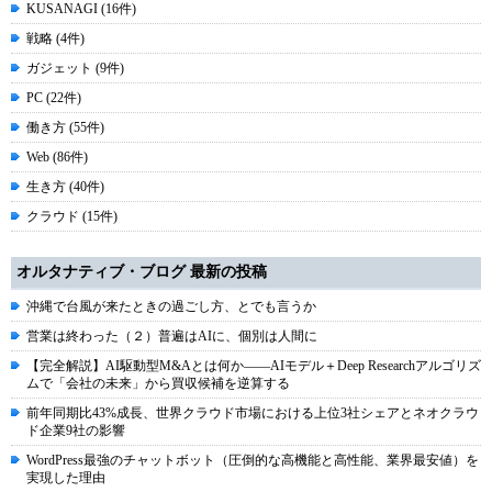
KUSANAGI (16件)
戦略 (4件)
ガジェット (9件)
PC (22件)
働き方 (55件)
Web (86件)
生き方 (40件)
クラウド (15件)
オルタナティブ・ブログ 最新の投稿
沖縄で台風が来たときの過ごし方、とでも言うか
営業は終わった（２）普遍はAIに、個別は人間に
【完全解説】AI駆動型M&Aとは何か――AIモデル＋Deep Researchアルゴリズ
ムで「会社の未来」から買収候補を逆算する
前年同期比43%成長、世界クラウド市場における上位3社シェアとネオクラウ
ド企業9社の影響
WordPress最強のチャットボット（圧倒的な高機能と高性能、業界最安値）を
実現した理由