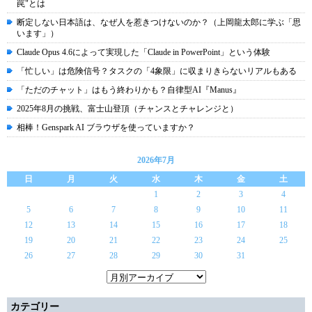
罠"とは
断定しない日本語は、なぜ人を惹きつけないのか？（上岡龍太郎に学ぶ「思
います」）
Claude Opus 4.6によって実現した「Claude in PowerPoint」という体験
「忙しい」は危険信号？タスクの「4象限」に収まりきらないリアルもある
「ただのチャット」はもう終わりかも？自律型AI『Manus』
2025年8月の挑戦、富士山登頂（チャンスとチャレンジと）
相棒！Genspark AI ブラウザを使っていますか？
2026年7月
日
月
火
水
木
金
土
1
2
3
4
5
6
7
8
9
10
11
12
13
14
15
16
17
18
19
20
21
22
23
24
25
26
27
28
29
30
31
カテゴリー