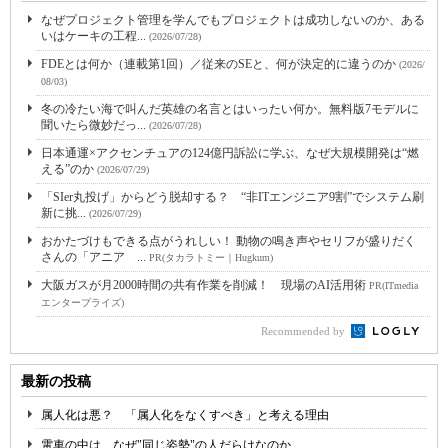
なぜプロジェクト管理を学んでもプロジェクトは成功しないのか、ある
いはケーキの工程...
(2026/07/28)
FDEとは何か（連載第1回）／従来のSEと、何が決定的に違うのか
(2026/
08/03)
冬の冷たい海で叫んだ英雄の名言とはいったい何か。無料版7モデルに
聞いたら微妙だっ...
(2026/07/28)
日本通運×アクセンチュアの124億円訴訟に学ぶ、なぜ大規模開発は“燃
える”のか
(2026/07/29)
「SIer丸投げ」からどう脱却する？ “非ITエンジニア9割”でシステム刷
新に挑...
(2026/07/29)
おかたづけもできる点がうれしい！ 動物の鳴き声やセリフが盛りだく
さんの「アニア ...
PR(タカラトミー｜Hugkum)
大阪ガスが月2000時間の共有作業を削減！ 現場のAI活用術
PR(ITmedia
エンタープライズ)
Recommended by
最新の投稿
属人化は悪？ 「属人化をなくすべき」と考える理由
電車の中は、なぜ"同じ姿勢"の人だらけなのか