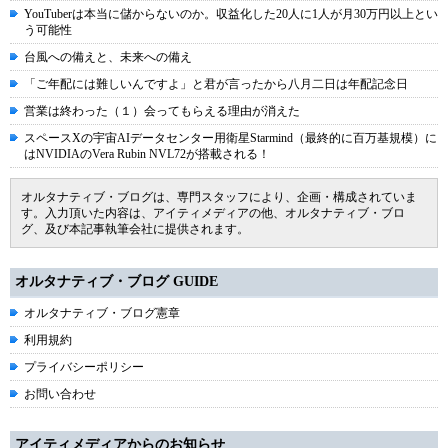
YouTuberは本当に儲からないのか。収益化した20人に1人が月30万円以上とい
う可能性
台風への備えと、未来への備え
「ご年配には難しいんですよ」と君が言ったから八月二日は年配記念日
営業は終わった（１）会ってもらえる理由が消えた
スペースXの宇宙AIデータセンター用衛星Starmind（最終的に百万基規模）に
はNVIDIAのVera Rubin NVL72が搭載される！
オルタナティブ・ブログは、専門スタッフにより、企画・構成されていま
す。入力頂いた内容は、アイティメディアの他、オルタナティブ・ブロ
グ、及び本記事執筆会社に提供されます。
オルタナティブ・ブログ GUIDE
オルタナティブ・ブログ憲章
利用規約
プライバシーポリシー
お問い合わせ
アイティメディアからのお知らせ