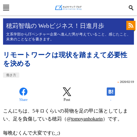
穂苅智哉の Webビジネス！日進月歩
文系学部からITベンチャー企業へ進んだ男が考えていること、感じたこと、
未来のことなどを書きます。
リモートワークは現状を踏まえて必要性
を決める
働き方
»
2020/02/19
Share
Post
-
こんにちは、5キロくらいの荷物を足の甲に落としてしま
い、足を負傷している穂苅（
@tomoyanhokarin
）です。
毎晩むくんで大変です(;_;)