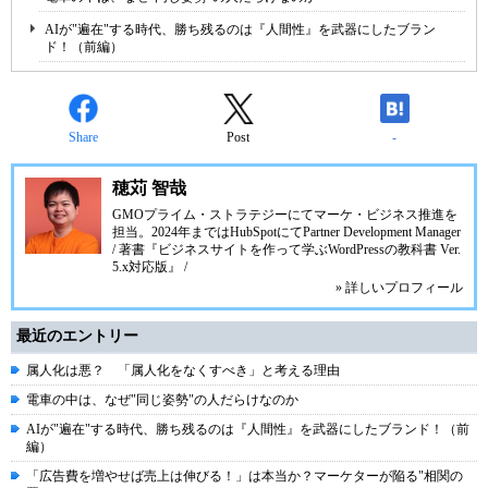
AIが"遍在"する時代、勝ち残るのは『人間性』を武器にしたブラン
ド！（前編）
Share
Post
-
穂苅 智哉
GMOプライム・ストラテジーにてマーケ・ビジネス推進を
担当。2024年まではHubSpotにてPartner Development Manager
/ 著書『ビジネスサイトを作って学ぶWordPressの教科書 Ver.
5.x対応版』 /
» 詳しいプロフィール
最近のエントリー
属人化は悪？ 「属人化をなくすべき」と考える理由
電車の中は、なぜ"同じ姿勢"の人だらけなのか
AIが"遍在"する時代、勝ち残るのは『人間性』を武器にしたブランド！（前
編）
「広告費を増やせば売上は伸びる！」は本当か？マーケターが陥る"相関の