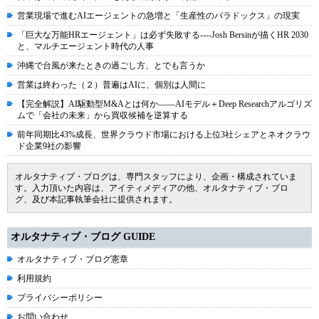
営業現場で進むAIエージェントの急増と「生産性のパラドックス」の現実
「巨大な万能HRエージェント」は必ず失敗する----Josh Bersinが描くHR 2030
と、マルチエージェント時代の人事
沖縄で台風が来たときの過ごし方、とでも言うか
営業は終わった（２）普遍はAIに、個別は人間に
【完全解説】AI駆動型M&Aとは何か――AIモデル＋Deep Researchアルゴリズ
ムで「会社の未来」から買収候補を逆算する
前年同期比43%成長、世界クラウド市場における上位3社シェアとネオクラウ
ド企業9社の影響
オルタナティブ・ブログは、専門スタッフにより、企画・構成されていま
す。入力頂いた内容は、アイティメディアの他、オルタナティブ・ブロ
グ、及び本記事執筆会社に提供されます。
オルタナティブ・ブログ GUIDE
オルタナティブ・ブログ憲章
利用規約
プライバシーポリシー
お問い合わせ