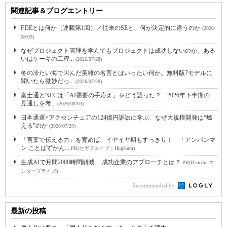
関連記事＆ブログエントリー
FDEとは何か（連載第1回）／従来のSEと、何が決定的に違うのか
(2026/
08/03)
なぜプロジェクト管理を学んでもプロジェクトは成功しないのか、ある
いはケーキの工程...
(2026/07/28)
冬の冷たい海で叫んだ英雄の名言とはいったい何か。無料版7モデルに
聞いたら微妙だっ...
(2026/07/28)
富士通とNECは「AI需要の手応え」をどう語った？ 2026年下半期の
見通しを考...
(2026/08/03)
日本通運×アクセンチュアの124億円訴訟に学ぶ、なぜ大規模開発は“燃
える”のか
(2026/07/29)
「言葉で伝える力」を育めば、イヤイヤ期もすっきり！ 「アンパンマ
ン ことばずかん...
PR(セガフェイブ｜HugKum)
生成AIで月間2000時間削減 成功企業のアプローチとは？
PR(ITmedia エ
ンタープライズ)
Recommended by
最新の投稿