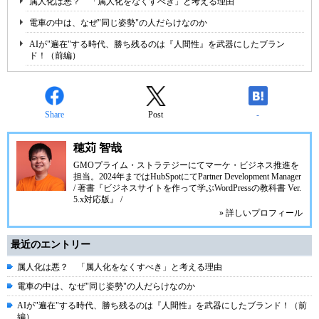
属人化は悪？ 「属人化をなくすべき」と考える理由
電車の中は、なぜ"同じ姿勢"の人だらけなのか
AIが"遍在"する時代、勝ち残るのは『人間性』を武器にしたブラン
ド！（前編）
Share
Post
-
穂苅 智哉
GMOプライム・ストラテジーにてマーケ・ビジネス推進を
担当。2024年まではHubSpotにてPartner Development Manager
/ 著書『ビジネスサイトを作って学ぶWordPressの教科書 Ver.
5.x対応版』 /
» 詳しいプロフィール
最近のエントリー
属人化は悪？ 「属人化をなくすべき」と考える理由
電車の中は、なぜ"同じ姿勢"の人だらけなのか
AIが"遍在"する時代、勝ち残るのは『人間性』を武器にしたブランド！（前
編）