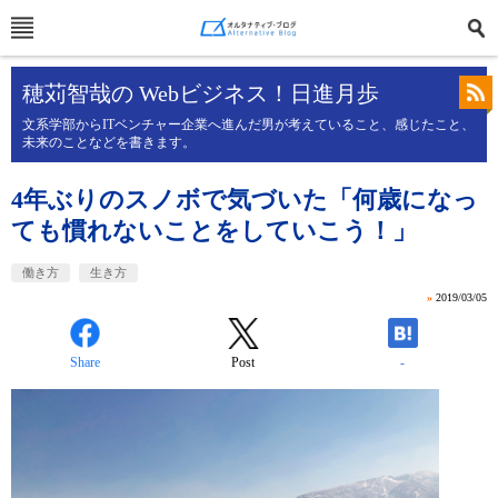
穂苅智哉の Webビジネス！日進月歩
文系学部からITベンチャー企業へ進んだ男が考えていること、感じたこと、
未来のことなどを書きます。
4年ぶりのスノボで気づいた「何歳になっ
ても慣れないことをしていこう！」
働き方
生き方
»
2019/03/05
Share
Post
-