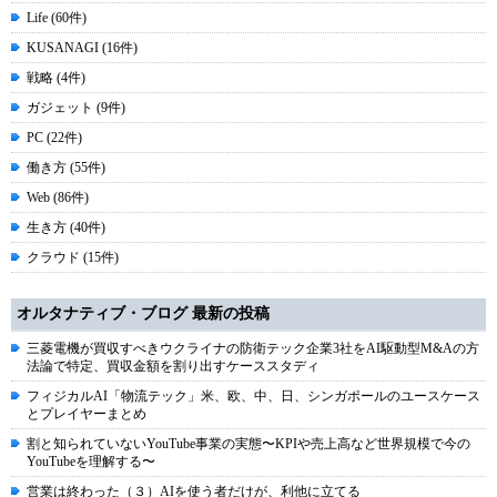
Life (60件)
KUSANAGI (16件)
戦略 (4件)
ガジェット (9件)
PC (22件)
働き方 (55件)
Web (86件)
生き方 (40件)
クラウド (15件)
オルタナティブ・ブログ 最新の投稿
三菱電機が買収すべきウクライナの防衛テック企業3社をAI駆動型M&Aの方
法論で特定、買収金額を割り出すケーススタディ
フィジカルAI「物流テック」米、欧、中、日、シンガポールのユースケース
とプレイヤーまとめ
割と知られていないYouTube事業の実態〜KPIや売上高など世界規模で今の
YouTubeを理解する〜
営業は終わった（３）AIを使う者だけが、利他に立てる