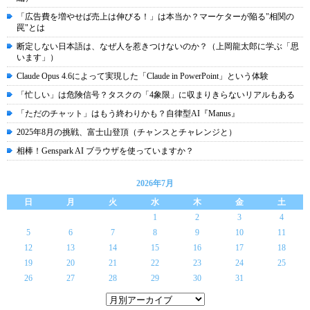
「広告費を増やせば売上は伸びる！」は本当か？マーケターが陥る"相関の
罠"とは
断定しない日本語は、なぜ人を惹きつけないのか？（上岡龍太郎に学ぶ「思
います」）
Claude Opus 4.6によって実現した「Claude in PowerPoint」という体験
「忙しい」は危険信号？タスクの「4象限」に収まりきらないリアルもある
「ただのチャット」はもう終わりかも？自律型AI『Manus』
2025年8月の挑戦、富士山登頂（チャンスとチャレンジと）
相棒！Genspark AI ブラウザを使っていますか？
2026年7月
日
月
火
水
木
金
土
1
2
3
4
5
6
7
8
9
10
11
12
13
14
15
16
17
18
19
20
21
22
23
24
25
26
27
28
29
30
31