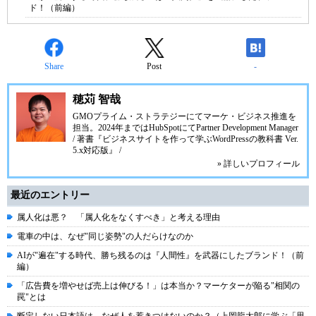
ド！（前編）
Share
Post
-
穂苅 智哉
GMOプライム・ストラテジーにてマーケ・ビジネス推進を
担当。2024年まではHubSpotにてPartner Development Manager
/ 著書『ビジネスサイトを作って学ぶWordPressの教科書 Ver.
5.x対応版』 /
» 詳しいプロフィール
最近のエントリー
属人化は悪？ 「属人化をなくすべき」と考える理由
電車の中は、なぜ"同じ姿勢"の人だらけなのか
AIが"遍在"する時代、勝ち残るのは『人間性』を武器にしたブランド！（前
編）
「広告費を増やせば売上は伸びる！」は本当か？マーケターが陥る"相関の
罠"とは