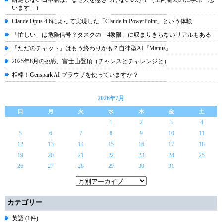
断定しない日本語は、なぜ人を惹きつけないのか？（上岡龍太郎に学ぶ「思
います」）
Claude Opus 4.6によって実現した「Claude in PowerPoint」という体験
「忙しい」は危険信号？タスクの「4象限」に収まりきらないリアルもある
「ただのチャット」はもう終わりかも？自律型AI『Manus』
2025年8月の挑戦、富士山登頂（チャンスとチャレンジと）
相棒！Genspark AI ブラウザを使っていますか？
2026年7月
日
月
火
水
木
金
土
1
2
3
4
5
6
7
8
9
10
11
12
13
14
15
16
17
18
19
20
21
22
23
24
25
26
27
28
29
30
31
カテゴリー
英語 (1件)