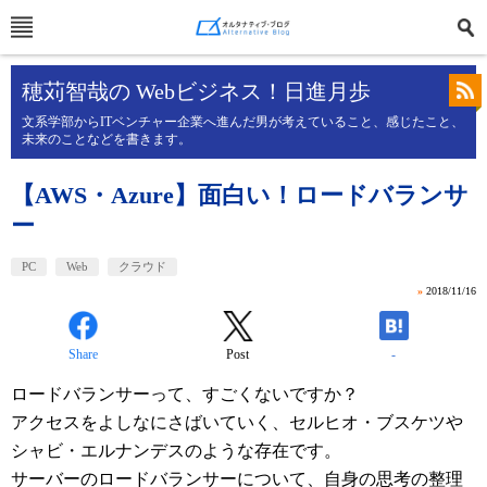
穂苅智哉の Webビジネス！日進月歩
文系学部からITベンチャー企業へ進んだ男が考えていること、感じたこと、
未来のことなどを書きます。
【AWS・Azure】面白い！ロードバランサ
ー
PC
Web
クラウド
»
2018/11/16
Share
Post
-
ロードバランサーって、すごくないですか？
アクセスをよしなにさばいていく、セルヒオ・ブスケツや
シャビ・エルナンデスのような存在です。
サーバーのロードバランサーについて、自身の思考の整理