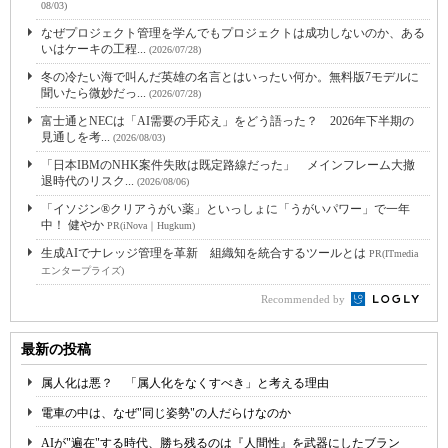
08/03)
なぜプロジェクト管理を学んでもプロジェクトは成功しないのか、ある
いはケーキの工程...
(2026/07/28)
冬の冷たい海で叫んだ英雄の名言とはいったい何か。無料版7モデルに
聞いたら微妙だっ...
(2026/07/28)
富士通とNECは「AI需要の手応え」をどう語った？ 2026年下半期の
見通しを考...
(2026/08/03)
「日本IBMのNHK案件失敗は既定路線だった」 メインフレーム大撤
退時代のリスク...
(2026/08/06)
「イソジン®クリアうがい薬」といっしょに「うがいパワー」で一年
中！ 健やか
PR(iNova｜Hugkum)
生成AIでナレッジ管理を革新 組織知を統合するツールとは
PR(ITmedia
エンタープライズ)
Recommended by
最新の投稿
属人化は悪？ 「属人化をなくすべき」と考える理由
電車の中は、なぜ"同じ姿勢"の人だらけなのか
AIが"遍在"する時代、勝ち残るのは『人間性』を武器にしたブラン