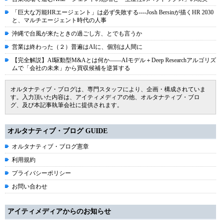
「巨大な万能HRエージェント」は必ず失敗する----Josh Bersinが描くHR 2030
と、マルチエージェント時代の人事
沖縄で台風が来たときの過ごし方、とでも言うか
営業は終わった（２）普遍はAIに、個別は人間に
【完全解説】AI駆動型M&Aとは何か――AIモデル＋Deep Researchアルゴリズ
ムで「会社の未来」から買収候補を逆算する
オルタナティブ・ブログは、専門スタッフにより、企画・構成されていま
す。入力頂いた内容は、アイティメディアの他、オルタナティブ・ブロ
グ、及び本記事執筆会社に提供されます。
オルタナティブ・ブログ GUIDE
オルタナティブ・ブログ憲章
利用規約
プライバシーポリシー
お問い合わせ
アイティメディアからのお知らせ