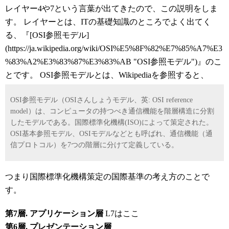
レイヤー4や7という言葉が出てきたので、この説明をしま
す。 レイヤーとは、ITの基礎知識のところでよく出てく
る、『[OSI参照モデル]
(https://ja.wikipedia.org/wiki/OSI%E5%8F%82%E7%85%A7%E3
%83%A2%E3%83%87%E3%83%AB "OSI参照モデル")』のこ
とです。 OSI参照モデルとは、Wikipediaを参照すると、
OSI参照モデル（OSIさんしょうモデル、英: OSI reference
model）は、コンピュータの持つべき通信機能を階層構造に分割
したモデルである。国際標準化機構(ISO)によって策定された。
OSI基本参照モデル、OSIモデルなどとも呼ばれ、通信機能（通
信プロトコル）を7つの階層に分けて定義している。
つまり国際標準化機構策定の国際基準の考え方のことで
す。
第7層. アプリケーション層
L7はここ
第6層. プレゼンテーション層