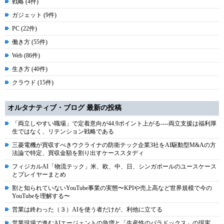
戦略 (4件)
ガジェット (9件)
PC (22件)
働き方 (55件)
Web (86件)
生き方 (40件)
クラウド (15件)
オルタナティブ・ブログ 最新の投稿
「両立しやすい職場」で定着意向が44.9ポイント上がる----両立支援は福利厚
生ではなく、リテンション戦略である
三菱電機が買収すべきウクライナの防衛テック企業3社をAI駆動型M&Aの方
法論で特定、買収金額を割り出すケーススタディ
フィジカルAI「物流テック」米、欧、中、日、シンガポールのユースケース
とプレイヤーまとめ
割と知られていないYouTube事業の実態〜KPIや売上高など世界規模で今の
YouTubeを理解する〜
営業は終わった（３）AIを使う者だけが、利他に立てる
営業現場で進むAIエージェントの急増と「生産性のパラドックス」の現実