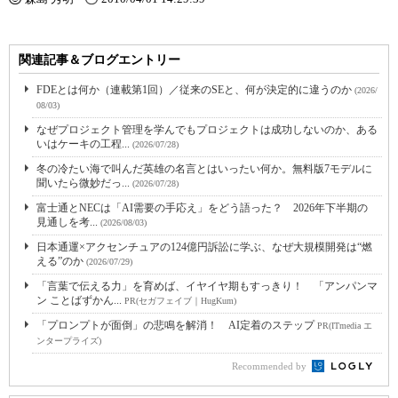
関連記事＆ブログエントリー
FDEとは何か（連載第1回）／従来のSEと、何が決定的に違うのか
(2026/
08/03)
なぜプロジェクト管理を学んでもプロジェクトは成功しないのか、ある
いはケーキの工程...
(2026/07/28)
冬の冷たい海で叫んだ英雄の名言とはいったい何か。無料版7モデルに
聞いたら微妙だっ...
(2026/07/28)
富士通とNECは「AI需要の手応え」をどう語った？ 2026年下半期の
見通しを考...
(2026/08/03)
日本通運×アクセンチュアの124億円訴訟に学ぶ、なぜ大規模開発は“燃
える”のか
(2026/07/29)
「言葉で伝える力」を育めば、イヤイヤ期もすっきり！ 「アンパンマ
ン ことばずかん...
PR(セガフェイブ｜HugKum)
「プロンプトが面倒」の悲鳴を解消！ AI定着のステップ
PR(ITmedia エ
ンタープライズ)
Recommended by