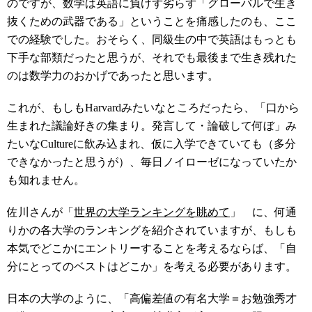
のですが、数学は英語に負けず劣らず「グローバルで生き
抜くための武器である」ということを痛感したのも、ここ
での経験でした。おそらく、同級生の中で英語はもっとも
下手な部類だったと思うが、それでも最後まで生き残れた
のは数学力のおかげであったと思います。
これが、もしもHarvardみたいなところだったら、「口から
生まれた議論好きの集まり。発言して・論破して何ぼ」み
たいなCultureに飲み込まれ、仮に入学できていても（多分
できなかったと思うが）、毎日ノイローゼになっていたか
も知れません。
佐川さんが「
世界の大学ランキングを眺めて
」 に、何通
りかの各大学のランキングを紹介されていますが、もしも
本気でどこかにエントリーすることを考えるならば、「自
分にとってのベストはどこか」を考える必要があります。
日本の大学のように、「高偏差値の有名大学＝お勉強秀才