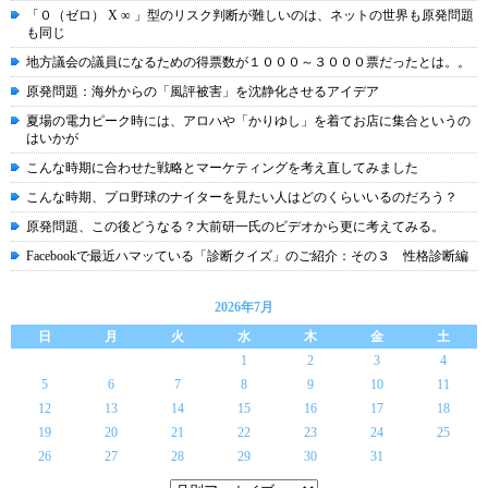
「０（ゼロ） X ∞ 」型のリスク判断が難しいのは、ネットの世界も原発問題
も同じ
地方議会の議員になるための得票数が１０００～３０００票だったとは。。
原発問題：海外からの「風評被害」を沈静化させるアイデア
夏場の電力ピーク時には、アロハや「かりゆし」を着てお店に集合というの
はいかが
こんな時期に合わせた戦略とマーケティングを考え直してみました
こんな時期、プロ野球のナイターを見たい人はどのくらいいるのだろう？
原発問題、この後どうなる？大前研一氏のビデオから更に考えてみる。
Facebookで最近ハマッている「診断クイズ」のご紹介：その３ 性格診断編
2026年7月
日
月
火
水
木
金
土
1
2
3
4
5
6
7
8
9
10
11
12
13
14
15
16
17
18
19
20
21
22
23
24
25
26
27
28
29
30
31