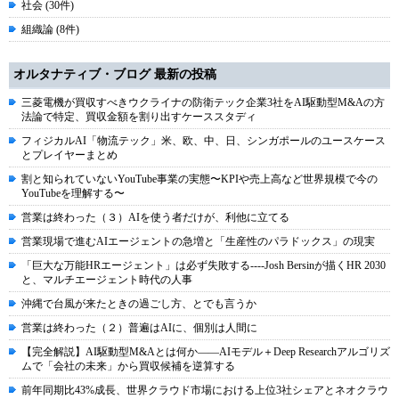
社会 (30件)
組織論 (8件)
オルタナティブ・ブログ 最新の投稿
三菱電機が買収すべきウクライナの防衛テック企業3社をAI駆動型M&Aの方
法論で特定、買収金額を割り出すケーススタディ
フィジカルAI「物流テック」米、欧、中、日、シンガポールのユースケース
とプレイヤーまとめ
割と知られていないYouTube事業の実態〜KPIや売上高など世界規模で今の
YouTubeを理解する〜
営業は終わった（３）AIを使う者だけが、利他に立てる
営業現場で進むAIエージェントの急増と「生産性のパラドックス」の現実
「巨大な万能HRエージェント」は必ず失敗する----Josh Bersinが描くHR 2030
と、マルチエージェント時代の人事
沖縄で台風が来たときの過ごし方、とでも言うか
営業は終わった（２）普遍はAIに、個別は人間に
【完全解説】AI駆動型M&Aとは何か――AIモデル＋Deep Researchアルゴリズ
ムで「会社の未来」から買収候補を逆算する
前年同期比43%成長、世界クラウド市場における上位3社シェアとネオクラウ