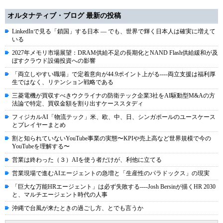
オルタナティブ・ブログ 最新の投稿
LinkedInで見る「鎖国」する日本 ― でも、世界で輝く日本人は確実に増えて
いる
2027年メモリ市場展望：DRAM供給不足の長期化とNAND Flash供給緩和が及
ぼすクラウド設備投資への影響
「両立しやすい職場」で定着意向が44.9ポイント上がる----両立支援は福利厚
生ではなく、リテンション戦略である
三菱電機が買収すべきウクライナの防衛テック企業3社をAI駆動型M&Aの方
法論で特定、買収金額を割り出すケーススタディ
フィジカルAI「物流テック」米、欧、中、日、シンガポールのユースケース
とプレイヤーまとめ
割と知られていないYouTube事業の実態〜KPIや売上高など世界規模で今の
YouTubeを理解する〜
営業は終わった（３）AIを使う者だけが、利他に立てる
営業現場で進むAIエージェントの急増と「生産性のパラドックス」の現実
「巨大な万能HRエージェント」は必ず失敗する----Josh Bersinが描くHR 2030
と、マルチエージェント時代の人事
沖縄で台風が来たときの過ごし方、とでも言うか