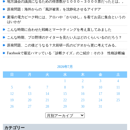
地方議会の議員になるための得票数が１０００～３０００票だったとは。。
原発問題：海外からの「風評被害」を沈静化させるアイデア
夏場の電力ピーク時には、アロハや「かりゆし」を着てお店に集合というの
はいかが
こんな時期に合わせた戦略とマーケティングを考え直してみました
こんな時期、プロ野球のナイターを見たい人はどのくらいいるのだろう？
原発問題、この後どうなる？大前研一氏のビデオから更に考えてみる。
Facebookで最近ハマッている「診断クイズ」のご紹介：その３ 性格診断編
2026年7月
日
月
火
水
木
金
土
1
2
3
4
5
6
7
8
9
10
11
12
13
14
15
16
17
18
19
20
21
22
23
24
25
26
27
28
29
30
31
カテゴリー