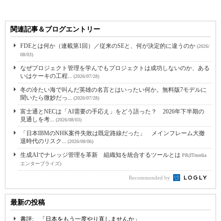
関連記事＆ブログエントリー
FDEとは何か（連載第1回）／従来のSEと、何が決定的に違うのか
(2026/
08/03)
なぜプロジェクト管理を学んでもプロジェクトは成功しないのか、ある
いはケーキの工程...
(2026/07/28)
冬の冷たい海で叫んだ英雄の名言とはいったい何か。無料版7モデルに
聞いたら微妙だっ...
(2026/07/28)
富士通とNECは「AI需要の手応え」をどう語った？ 2026年下半期の
見通しを考...
(2026/08/03)
「日本IBMのNHK案件失敗は既定路線だった」 メインフレーム大撤
退時代のリスク...
(2026/08/06)
生成AIでナレッジ管理を革新 組織知を統合するツールとは
PR(ITmedia
エンタープライズ)
Recommended by
最新の投稿
書評: 「日本をもう一度やり直しませんか」