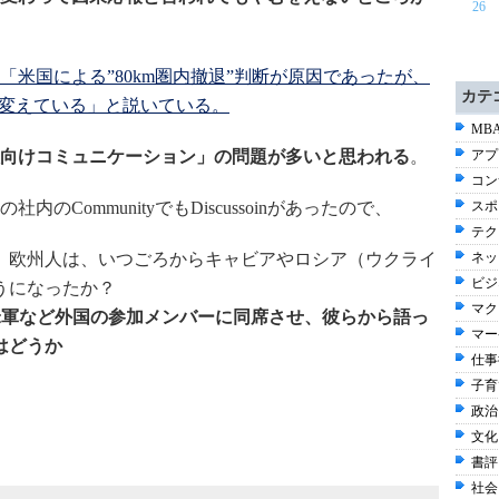
26
「米国による”80km圏内撤退”判断が原因であったが、
カテ
に変えている」と説いている。
MBA
向けコミュニケーション」の問題が多いと思われる
。
アプ
コン
CommunityでもDiscussoinがあったので、
スポ
テク
、欧州人は、いつごろからキャビアやロシア（ウクライ
ネッ
ビジネ
うになったか？
マク
A、米軍など外国の参加メンバーに同席させ、彼らから語っ
マー
はどうか
仕事術
子育
政治
文化
書評 
社会 