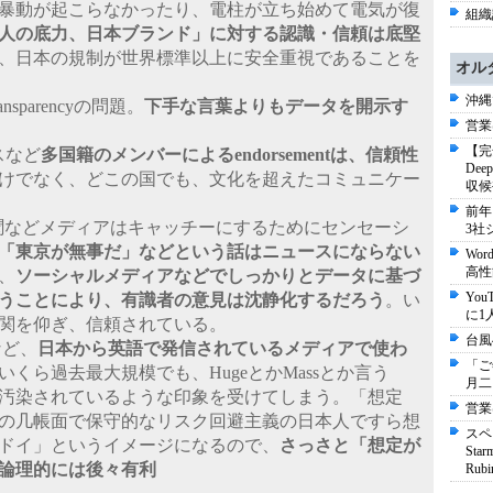
暴動が起こらなかったり、電柱が立ち始めて電気が復
組織論
人の底力、日本ブランド」に対する認識・信頼は底堅
、日本の規制が世界標準以上に安全重視であることを
オル
沖縄
sparencyの問題。
下手な言葉よりもデータを開示す
営業
【完
スなど
多国籍のメンバーによるendorsementは、信頼性
De
けでなく、どこの国でも、文化を超えたコミュニケー
収候
前年
聞などメディアはキャッチーにするためにセンセーシ
3社
「東京が無事だ」などという話はニュースにならない
Wo
高性
、
ソーシャルメディアなどでしっかりとデータに基づ
Yo
うことにより、有識者の意見は沈静化するだろう
。い
に1
関を仰ぎ、信頼されている。
台風
など、
日本から英語で発信されているメディアで使わ
「ご
いくら過去最大規模でも、HugeとかMassとか言う
月二
汚染されているような印象を受けてしまう。「想定
営業
の几帳面で保守的なリスク回避主義の日本人ですら想
スペ
ドイ」というイメージになるので、
さっさと「想定が
St
論理的には後々有利
Ru