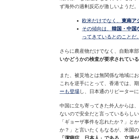
ず海外の過剰反応が激しいようだ。
欧米だけでなく、
東南ア
その傾向は、
韓国・中国
ってきているとのことだ
さらに農産物だけでなく、自動車部
いかどうかの検査が要求されている
また、被災地とは無関係な地域にお
これを逆手にとって、香港では、期
ーも登場
し、日本通のリピーターに
中国に立ち寄ってきた外人からは、
ないので安全だと言っているらしい
「ギョーザ事件を忘れたか？」とか
か？」と言いたくもなるが、米国の
「潔癖症 日本人」である。立場が