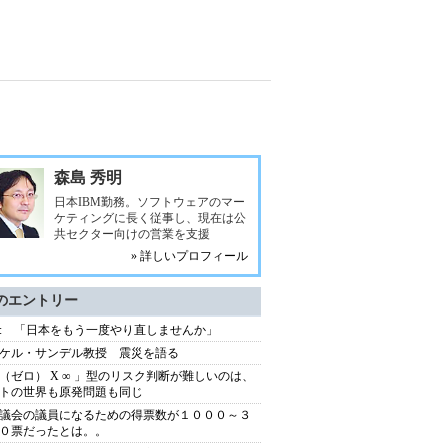
森島 秀明
日本IBM勤務。ソフトウェアのマー
ケティングに長く従事し、現在は公
共セクター向けの営業を支援
» 詳しいプロフィール
のエントリー
: 「日本をもう一度やり直しませんか」
ケル・サンデル教授 震災を語る
（ゼロ） X ∞ 」型のリスク判断が難しいのは、
トの世界も原発問題も同じ
議会の議員になるための得票数が１０００～３
０票だったとは。。