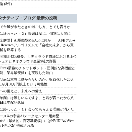
 (8件)
タナティブ・ブログ 最新の投稿
で台風が来たときの過ごし方、とでも言うか
は終わった（２）普遍はAIに、個別は人間に
全解説】AI駆動型M&Aとは何か――AIモデル＋
ep Researchアルゴリズムで「会社の未来」から買
補を逆算する
同期比43%成長、世界クラウド市場における上位
シェアとネオクラウド企業9社の影響
rdPress最強のチャットボット（圧倒的な高機能と
能、業界最安値）を実現した理由
uTuberは本当に儲からないのか。収益化した20人
人が月30万円以上という可能性
への備えと、未来への備え
年配には難しいんですよ」と君が言ったから八
日は年配記念日
は終わった（１）会ってもらえる理由が消えた
ースXの宇宙AIデータセンター用衛星
armind（最終的に百万基規模）にはNVIDIAのVera
bin NVL72が搭載される！