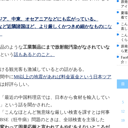
原発
アイ
夏場
着て
ジア、中東、オセアニアなどにも広がっている。
こん
など近隣諸国ほど、より厳しくかつきめ細かなもの
にな
直し
。
こん
くら
原発
品のような
工業製品にまで放射能汚染がなされていな
ら更
という
話もあるとのこと。
Fa
介：
ける観光客も激減しているとの話がある。
間中に
M6以上の地震があれば料金返金という日本ツア
は好評らしい。
日
「最近の中国料理店では、日本から食材を輸入してい
5
」という話を聞かされた。
12
「こんなほとんど無意味な厳しい検査を課すとは何事
BSE（狂牛病）問題のときは、全頭検査を主張した
19
変わって因果応報と言われてもやむをえないところが