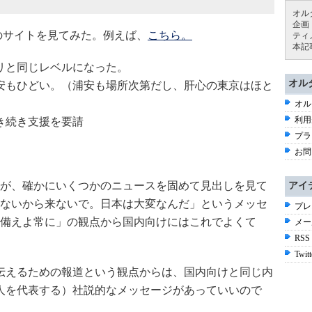
オル
企画
のサイトを見てみた。例えば、
こちら。
ティ
本記
リと同じレベルになった。
オル
安もひどい。（浦安も場所次第だし、肝心の東京はほと
オル
利用
き続き支援を要請
プラ
お問
が、確かにいくつかのニュースを固めて見出しを見て
アイ
ないから来ないで。日本は大変なんだ」というメッセ
プレ
備えよ常に」の観点から国内向けにはこれでよくて
メー
RSS
Twitt
伝えるための報道という観点からは、国内向けと同じ内
人を代表する）社説的なメッセージがあっていいので