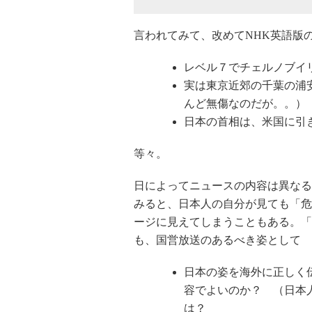
言われてみて、改めてNHK英語版
レベル７でチェルノブイ
実は東京近郊の千葉の浦
んど無傷なのだが。。）
日本の首相は、米国に引
等々。
日によってニュースの内容は異なる
みると、日本人の自分が見ても「危
ージに見えてしまうこともある。「
も、国営放送のあるべき姿として
日本の姿を海外に正しく
容でよいのか？ （日本
は？