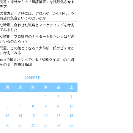
問題：海外からの「風評被害」を沈静化させる
デア
の電力ピーク時には、アロハや「かりゆし」を
お店に集合というのはいかが
な時期に合わせた戦略とマーケティングを考え
てみました
な時期、プロ野球のナイターを見たい人はどの
いいるのだろう？
問題、この後どうなる？大前研一氏のビデオか
に考えてみる。
cebookで最近ハマッている「診断クイズ」のご紹
その３ 性格診断編
2026年7月
月
火
水
木
金
土
1
2
3
4
6
7
8
9
10
11
13
14
15
16
17
18
20
21
22
23
24
25