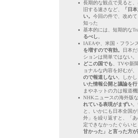
長期的な観点で見ると、
旧する速さなど、
「日本
い。
今回の件で、改めて
知った
基本的には、短期的なTran
るべし
。
IAEAや、米国・フラン
を増すので有効。
日本だ
ションは簡単ではない。
どこの国でも
、TVや新
ョナルな内容を好むが、
ので報道しない
。しかし
いた情報公開と議論を行
まやネットの力は報道機
NHKニュースの海外版
れている表現がまずい
。
と、いかにも日本全国が
外」を繰り返すと、「あ
定できなかったぐらいヒ
甘かった」と言った方が