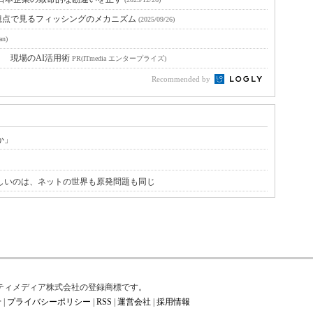
観点で見るフィッシングのメカニズム
(2025/09/26)
an)
！ 現場のAI活用術
PR(ITmedia エンタープライズ)
Recommended by
か」
難しいのは、ネットの世界も原発問題も同じ
はアイティメディア株式会社の登録商標です。
せ
|
プライバシーポリシー
|
RSS
|
運営会社
|
採用情報