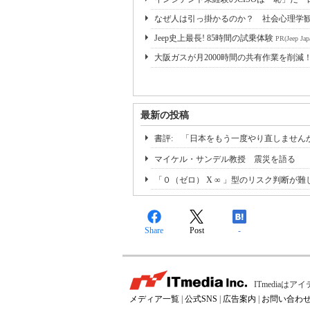
なぜ人は引っ掛かるのか？ 社会心理学
Jeep史上最長! 85時間の試乗体験
PR(Jeep Jap
大阪ガスが月2000時間の共有作業を削減
最新の投稿
書評: 「日本をもう一度やり直しません
マイケル・サンデル教授 震災を語る
「０（ゼロ） X ∞ 」型のリスク判断が
Share
Post
-
ITmedia
メディア一覧
|
公式SNS
|
広告案内
|
お問い合わ