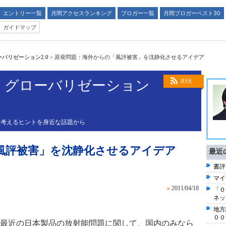
エントリー一覧
月間アクセスランキング
ブロガー一覧
月間ブロガーベスト30
ガイドマップ
バリゼーション2.0
>
原発問題：海外からの「風評被害」を沈静化させるアイデア
、グローバリゼーション
RSS
を考えるヒントを身近な話題から
風評被害」を沈静化させるアイデア
最近
書評
マイ
»
2011/04/18
「０
ネッ
地方
００
最近の日本製品の放射能問題に関して、国内のみなら