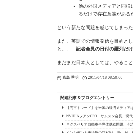
他の外国メディアと同様
るだけで存在意義がある
という新たな問題を感じてしまった
また、英語での情報発信を目的とし
と。。
記者会見の日付の羅列だけ
まだまだ日本人としては、やること
森島 秀明
2011/04/18 08:59:00
関連記事＆ブログエントリー
【高市トレード】を米国の経済メディア
NVIDIAフアンCEO、サムスン会長、現
ネクスペリア自動車半導体供給問題、今読
インシデント未経験のCISOは「恥」だ