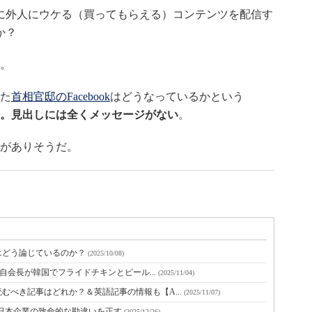
に外人にウケる（買ってもらえる）コンテンツを配信す
か？
。
た
首相官邸のFacebook
はどうなっているかという
。見出しには全くメッセージがない
。
がありそうだ。
はどう論じているのか？
(2025/10/08)
代自会長が韓国でフライドチキンとビール...
(2025/11/04)
むべき記事はどれか？＆英語記事の情報も【A...
(2025/11/07)
 日本企業の致命的な勘違いを正す
(2025/12/26)