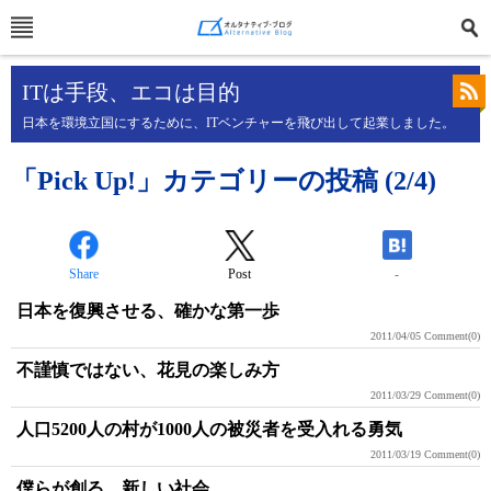
ITは手段、エコは目的
日本を環境立国にするために、ITベンチャーを飛び出して起業しました。
「Pick Up!」カテゴリーの投稿 (2/4)
Share
Post
-
日本を復興させる、確かな第一歩
2011/04/05
Comment(0)
不謹慎ではない、花見の楽しみ方
2011/03/29
Comment(0)
人口5200人の村が1000人の被災者を受入れる勇気
2011/03/19
Comment(0)
僕らが創る、新しい社会