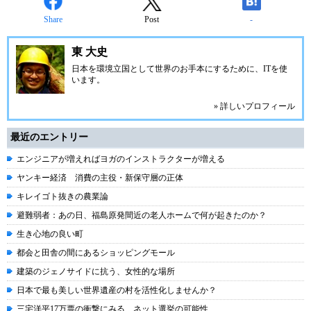
Share
Post
-
東 大史
日本を環境立国として世界のお手本にする
ために、ITを使
います。
» 詳しいプロフィール
最近のエントリー
エンジニアが増えればヨガのインストラクターが増える
ヤンキー経済 消費の主役・新保守層の正体
キレイゴト抜きの農業論
避難弱者：あの日、福島原発間近の老人ホームで何が起きたのか？
生き心地の良い町
都会と田舎の間にあるショッピングモール
建築のジェノサイドに抗う、女性的な場所
日本で最も美しい世界遺産の村を活性化しませんか？
三宅洋平17万票の衝撃にみる、ネット選挙の可能性