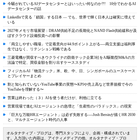
今騒がれているAIデータセンターとはいったい何なのか?!! 10分でわかるAI
データセンターの話
LinkedInで見る「鎖国」する日本 ― でも、世界で輝く日本人は確実に増えて
いる
2027年メモリ市場展望：DRAM供給不足の長期化とNAND Flash供給緩和が及
ぼすクラウド設備投資への影響
「両立しやすい職場」で定着意向が44.9ポイント上がる----両立支援は福利厚
生ではなく、リテンション戦略である
三菱電機が買収すべきウクライナの防衛テック企業3社をAI駆動型M&Aの方
法論で特定、買収金額を割り出すケーススタディ
フィジカルAI「物流テック」米、欧、中、日、シンガポールのユースケース
とプレイヤーまとめ
割と知られていないYouTube事業の実態〜KPIや売上高など世界規模で今の
YouTubeを理解する〜
営業は終わった（３）AIを使う者だけが、利他に立てる
営業現場で進むAIエージェントの急増と「生産性のパラドックス」の現実
「巨大な万能HRエージェント」は必ず失敗する----Josh Bersinが描くHR 2030
と、マルチエージェント時代の人事
オルタナティブ・ブログは、専門スタッフにより、企画・構成されていま
す。入力頂いた内容は、アイティメディアの他、オルタナティブ・ブロ